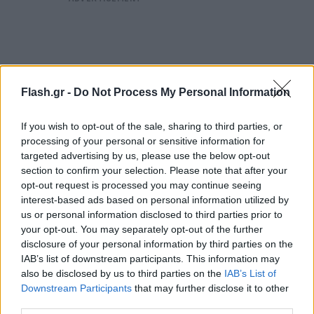
Flash.gr -
Do Not Process My Personal Information
If you wish to opt-out of the sale, sharing to third parties, or
processing of your personal or sensitive information for
targeted advertising by us, please use the below opt-out
section to confirm your selection. Please note that after your
opt-out request is processed you may continue seeing
interest-based ads based on personal information utilized by
us or personal information disclosed to third parties prior to
your opt-out. You may separately opt-out of the further
Επιπλέον, «υπάρχει ο εγγενής κίνδυνος των φίλιων
disclosure of your personal information by third parties on the
πυρών», που συνδέεται με την διασπορά και την
IAB’s list of downstream participants. This information may
also be disclosed by us to third parties on the
IAB’s List of
υψηλή κινητικότητα των εμπολέμων. Και «όπως
Downstream Participants
that may further disclose it to other
έχει δείξει πλήθος συρράξεων εδώ και έναν αιώνα,
third parties.