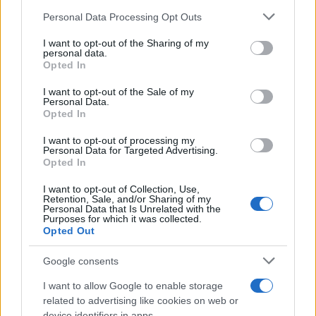
η χρήση του πυροβολικού μπορεί να επιδεινώσει
Please note that this website/app uses one or more Google
Personal Data Processing Opt Outs
την κατάσταση, όταν τα ερείπια μεταβάλλονται σε
services and may gather and store information including but
κάλυψη».
not limited to your visit or usage behaviour. You may click to
I want to opt-out of the Sharing of my
personal data.
grant or deny consent to Google and its third-party tags to
Opted In
use your data for below specified purposes in below Google
Το «μετρό της Γάζας»
consent section.
I want to opt-out of the Sale of my
Personal Data.
Περί τα 2,3 εκατομμύρια Παλαιστίνιοι ζουν στην
Opted In
Γάζα, υπό τις συνθήκες του ισραηλινού
I want to opt-out of processing my
αποκλεισμού από το 2007. Ενας λαβύρινθος από
Personal Data for Targeted Advertising.
Opted In
πυκνοκατοικημένα στενά δρομάκια επάνω από ένα
τεράστιο δίκτυο από υπόγεια τούνελ που ο
I want to opt-out of Collection, Use,
Retention, Sale, and/or Sharing of my
ισραηλινός στρατός ονομάζει «το μετρό της
Personal Data that Is Unrelated with the
Purposes for which it was collected.
Γάζας».
Opted Out
Google consents
Εκατοντάδες τούνελ έχουν ανοιχτεί κάτω από την
I want to allow Google to enable storage
μεθόριο μήκους 14 χιλιομέτρων ανάμεσα στην
related to advertising like cookies on web or
Λωρίδα της Γάζας και το αιγυπτιακό Σινά για την
device identifiers in apps.