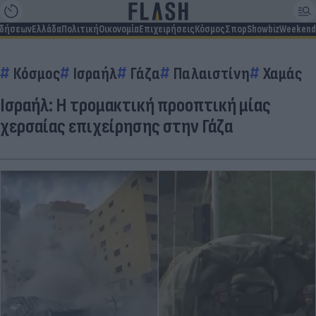
ιδήσεων
Ελλάδα
Πολιτική
Οικονομία
Επιχειρήσεις
Κόσμος
Σπορ
Showbiz
Weekend
Κόσμος
Ισραήλ
Γάζα
Παλαιστίνη
Χαμάς
Ισραήλ: Η τρομακτική προοπτική μίας
χερσαίας επιχείρησης στην Γάζα