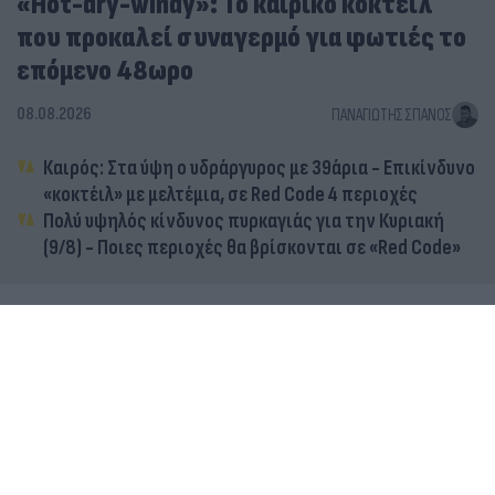
«Hot-dry-windy»: Το καιρικό κοκτέιλ
που προκαλεί συναγερμό για φωτιές το
επόμενο 48ωρο
08.08.2026
ΠΑΝΑΓΙΏΤΗΣ ΣΠΑΝΌΣ
Καιρός: Στα ύψη ο υδράργυρος με 39άρια - Επικίνδυνο
«κοκτέιλ» με μελτέμια, σε Red Code 4 περιοχές
Πολύ υψηλός κίνδυνος πυρκαγιάς για την Κυριακή
(9/8) - Ποιες περιοχές θα βρίσκονται σε «Red Code»