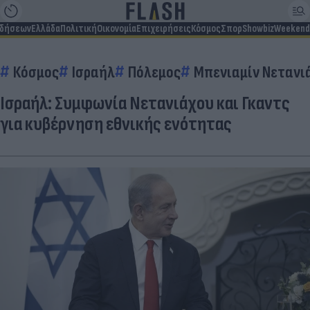
ιδήσεων
Ελλάδα
Πολιτική
Οικονομία
Επιχειρήσεις
Κόσμος
Σπορ
Showbiz
Weekend
Κόσμος
Ισραήλ
Πόλεμος
Μπενιαμίν Νετανι
Ισραήλ: Συμφωνία Νετανιάχου και Γκαντς
για κυβέρνηση εθνικής ενότητας