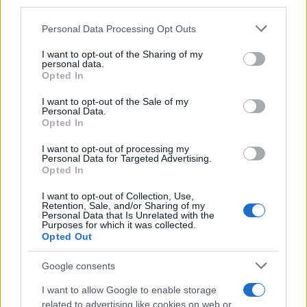
third parties.
Please note that this website/app uses one or more Google
Personal Data Processing Opt Outs
services and may gather and store information including but
not limited to your visit or usage behaviour. You may click to
I want to opt-out of the Sharing of my
personal data.
grant or deny consent to Google and its third-party tags to
Opted In
use your data for below specified purposes in below Google
consent section.
I want to opt-out of the Sale of my
Personal Data.
Opted In
I want to opt-out of processing my
Personal Data for Targeted Advertising.
Opted In
I want to opt-out of Collection, Use,
Retention, Sale, and/or Sharing of my
Personal Data that Is Unrelated with the
Purposes for which it was collected.
Opted Out
Google consents
I want to allow Google to enable storage
related to advertising like cookies on web or