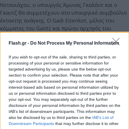
Νετανιάχου, ο υπουργός Άμυνας Γκαλάντ και ο
Γκαντζ θα συμμετέχουν στο υπουργικό συμβούλιο
έκτακτης ανάγκης. Ο Gadi Eizenkot, μέλος του
κόμματος του Gantz και πρώην αρχηγός του
επιτελείου τηςIDF, μαζί με τον υπουργό
Στρατηγικών Υποθέσεων Ron Dermer, θα
Flash.gr -
Do Not Process My Personal Information
υπηρετήσουν ως παρατηρητές.
If you wish to opt-out of the sale, sharing to third parties, or
processing of your personal or sensitive information for
Οι αρμοδιότητες του τακτικού υπουργικού
targeted advertising by us, please use the below opt-out
συμβουλίου ασφαλείας, όπως ορίζει ο νόμος, θα
section to confirm your selection. Please note that after your
opt-out request is processed you may continue seeing
παραμείνουν αμετάβλητες. Το κόμμα του Gantz θα
interest-based ads based on personal information utilized by
έχει πέντε υπουργούς στην κυβέρνηση χωρίς
us or personal information disclosed to third parties prior to
χαρτοφυλάκια.
your opt-out. You may separately opt-out of the further
disclosure of your personal information by third parties on the
IAB’s list of downstream participants. This information may
also be disclosed by us to third parties on the
IAB’s List of
Downstream Participants
that may further disclose it to other