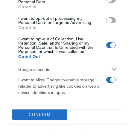
Personal Data.
Opted In
I want to opt-out of processing my
Λένα Σαμαρά: Σε κλίμα συγκίνησης το ετήσιο
Personal Data for Targeted Advertising.
μνημόσυνο για την κόρη του Αντώνη Σαμαρά
Opted In
07.08.2026
I want to opt-out of Collection, Use,
Retention, Sale, and/or Sharing of my
Personal Data that Is Unrelated with the
Purposes for which it was collected.
Opted Out
Google consents
I want to allow Google to enable storage
related to advertising like cookies on web or
device identifiers in apps.
CONFIRM
Καύσιμα: «Καίνε» οι τιμές εν μέσω διακοπών -