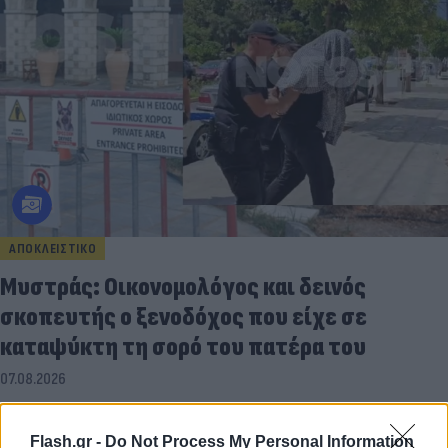
ΑΠΟΚΛΕΙΣΤΙΚΟ
Μυστράς: Οικονομολόγος και δεινός
σκοπευτής ο ξενοδόχος που είχε σε
καταψύκτη τη σορό του πατέρα του
07.08.2026
Flash.gr -
Do Not Process My Personal Information