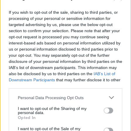
If you wish to opt-out of the sale, sharing to third parties, or
processing of your personal or sensitive information for
targeted advertising by us, please use the below opt-out
section to confirm your selection. Please note that after your
opt-out request is processed you may continue seeing
interest-based ads based on personal information utilized by
us or personal information disclosed to third parties prior to
your opt-out. You may separately opt-out of the further
disclosure of your personal information by third parties on the
IAB’s list of downstream participants. This information may
also be disclosed by us to third parties on the
IAB’s List of
Downstream Participants
that may further disclose it to other
third parties.
Please note that this website/app uses one or more Google
Personal Data Processing Opt Outs
services and may gather and store information including but
not limited to your visit or usage behaviour. You may click to
I want to opt-out of the Sharing of my
personal data.
grant or deny consent to Google and its third-party tags to
Opted In
use your data for below specified purposes in below Google
consent section.
I want to opt-out of the Sale of my