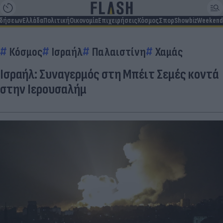
ιδήσεων
Ελλάδα
Πολιτική
Οικονομία
Επιχειρήσεις
Κόσμος
Σπορ
Showbiz
Weekend
Κόσμος
Ισραήλ
Παλαιστίνη
Χαμάς
Ισραήλ: Συναγερμός στη Μπέιτ Σεμές κοντά
στην Ιερουσαλήμ