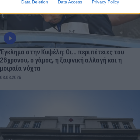
Data Deletion
Data Access
Privacy Policy
Έγκλημα στην Κυψέλη: Οι... περιπέτειες του
26χρονου, ο γάμος, η ξαφνική αλλαγή και η
μοιραία νύχτα
08.08.2026