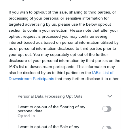
If you wish to opt-out of the sale, sharing to third parties, or
processing of your personal or sensitive information for
targeted advertising by us, please use the below opt-out
section to confirm your selection. Please note that after your
opt-out request is processed you may continue seeing
interest-based ads based on personal information utilized by
us or personal information disclosed to third parties prior to
your opt-out. You may separately opt-out of the further
disclosure of your personal information by third parties on the
IAB’s list of downstream participants. This information may
also be disclosed by us to third parties on the
IAB’s List of
Downstream Participants
that may further disclose it to other
third parties.
Please note that this website/app uses one or more Google
Personal Data Processing Opt Outs
services and may gather and store information including but
not limited to your visit or usage behaviour. You may click to
I want to opt-out of the Sharing of my
«Hot-dry-windy»: Το καιρικό κοκτέιλ που
personal data.
grant or deny consent to Google and its third-party tags to
Opted In
προκαλεί συναγερμό για φωτιές το
use your data for below specified purposes in below Google
consent section.
επόμενο 48ωρο
I want to opt-out of the Sale of my