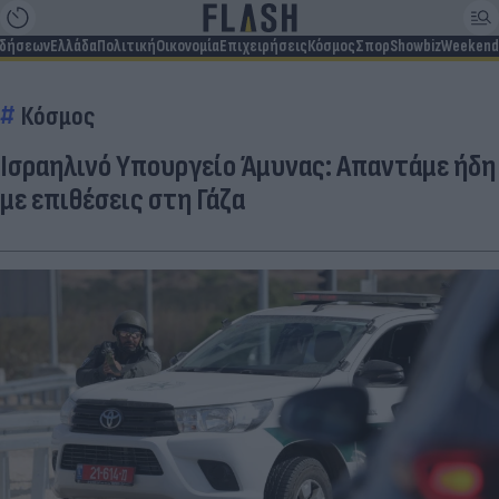
ιδήσεων
Ελλάδα
Πολιτική
Οικονομία
Επιχειρήσεις
Κόσμος
Σπορ
Showbiz
Weekend
Κόσμος
Ισραηλινό Υπουργείο Άμυνας: Απαντάμε ήδη
με επιθέσεις στη Γάζα