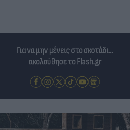
Νέο Χωροταξικό Τουρισμού: Οι κανόνες για
επενδύσεις, Airbnb & δόμηση - Ποιες οι
κερδισμένες περιοχές
Για να μην μένεις στο σκοτάδι...
ακολούθησε το Flash.gr