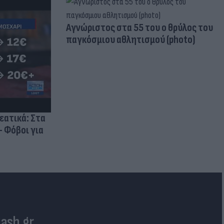
Aγνώριστος στα 55 του ο θρύλος του
παγκόσμιου αθλητισμού (photo)
ρεατικά: Στα
- Φόβοι για
lash.gr