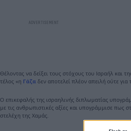
Θέλοντας να δείξει τους στόχους του Ισραήλ και τη
τέλος «η
Γάζα
δεν αποτελεί πλέον απειλή ούτε για 
Ο επικεφαλής της ισραηλινής διπλωματίας υπογράμ
με τις ανθρωπιστικές αξίες και υπογράμμισε πως στ
στελέχη της Χαμάς.