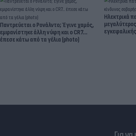
Ηλεκτρικά πα
μεγαλύτερος
Παντρεύεται ο Ρονάλντο; Έγινε χαμός,
εγκεφαλική
εμφανίστηκε άλλη νύφη και ο CR7…
έπεσε κάτω από τα γέλια (photo)
Για να