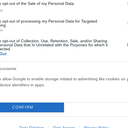
o opt-out of the Sale of my Personal Data.
ερο
Flash.gr
στην αναζήτηση της
Google
In
to opt-out of processing my Personal Data for Targeted
ing.
In
o opt-out of Collection, Use, Retention, Sale, and/or Sharing
ersonal Data that Is Unrelated with the Purposes for which it
lected.
Out
consents
o allow Google to enable storage related to advertising like cookies on
evice identifiers in apps.
ς
CONFIRM
Data Deletion
Data Access
Privacy Policy