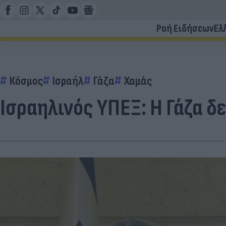
Ροή Ειδήσεων
Ελ
Κόσμος
Ισραήλ
Γάζα
Χαμάς
Ισραηλινός ΥΠΕΞ: Η Γάζα δ