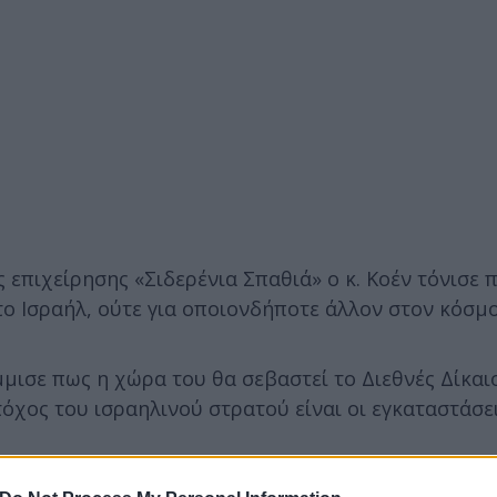
ς επιχείρησης «Σιδερένια Σπαθιά» ο κ. Κοέν τόνισε 
το Ισραήλ, ούτε για οποιονδήποτε άλλον στον κόσμο
μισε πως η χώρα του θα σεβαστεί το Διεθνές Δίκα
όχος του ισραηλινού στρατού είναι οι εγκαταστάσει