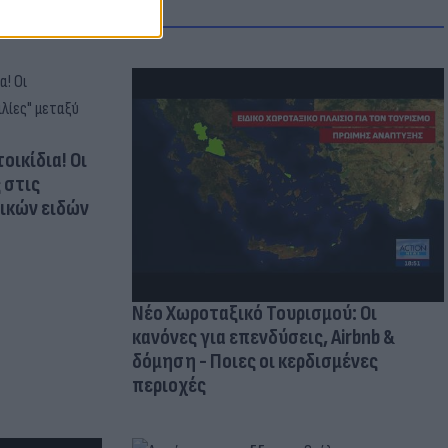
οικίδια! Οι
 στις
τικών ειδών
Νέο Χωροταξικό Τουρισμού: Οι
κανόνες για επενδύσεις, Airbnb &
δόμηση - Ποιες οι κερδισμένες
περιοχές