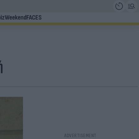
iz
Weekend
FACES
ή