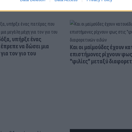
δόξα, υπήρξε ένας
έπρεπε να δώσει μια
Και οι μαϊμούδες έχουν κατ
για τον γιο του
επιστήμονες ρίχνουν φως
"φιλίες" μεταξύ διαφορε