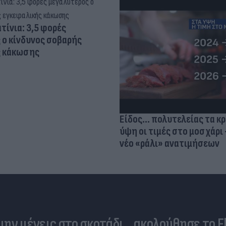
τίνια: 3,5 φορές
 ο κίνδυνος σοβαρής
ς κάκωσης
Είδος... πολυτελείας τα κ
ύψη οι τιμές στο μοσχάρι 
νέο «ράλι» ανατιμήσεων
 μην μένεις στο σκοτάδι... ακολούθησε το F