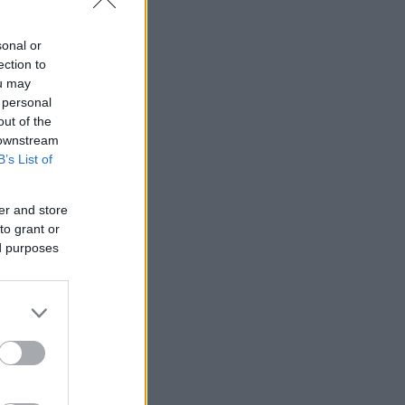
sonal or
ection to
ou may
 personal
out of the
 downstream
B’s List of
er and store
to grant or
ed purposes
ότερα
ξή τους και