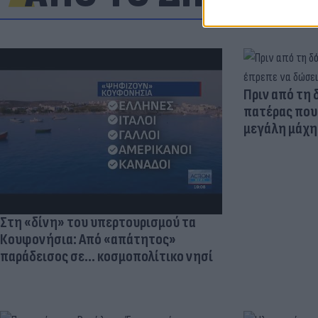
Πριν από τη 
πατέρας που 
μεγάλη μάχη 
Στη «δίνη» του υπερτουρισμού τα
Κουφονήσια: Από «απάτητος»
παράδεισος σε... κοσμοπολίτικο νησί