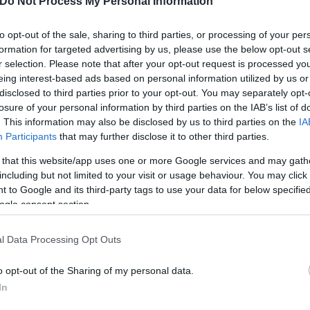
Do Not Process My Personal Information
to opt-out of the sale, sharing to third parties, or processing of your per
formation for targeted advertising by us, please use the below opt-out s
r selection. Please note that after your opt-out request is processed y
eing interest-based ads based on personal information utilized by us or
disclosed to third parties prior to your opt-out. You may separately opt-
losure of your personal information by third parties on the IAB’s list of
. This information may also be disclosed by us to third parties on the
IA
Participants
that may further disclose it to other third parties.
 that this website/app uses one or more Google services and may gath
including but not limited to your visit or usage behaviour. You may click 
 to Google and its third-party tags to use your data for below specifi
α δυτική Δημοκρατία στην Ανατολή καθώς ανατολικ
ogle consent section.
l Data Processing Opt Outs
στη χώρα του και πρόσθεσε ότι προσδοκά την στήρι
o opt-out of the Sharing of my personal data.
ρες.
In