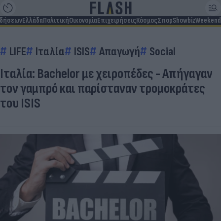
ιδήσεων
Ελλάδα
Πολιτική
Οικονομία
Επιχειρήσεις
Κόσμος
Σπορ
Showbiz
Weekend
LIFE
Ιταλία
ISIS
Απαγωγή
Social
Ιταλία: Bachelor με χειροπέδες - Απήγαγαν
τον γαμπρό και παρίσταναν τρομοκράτες
του ISIS