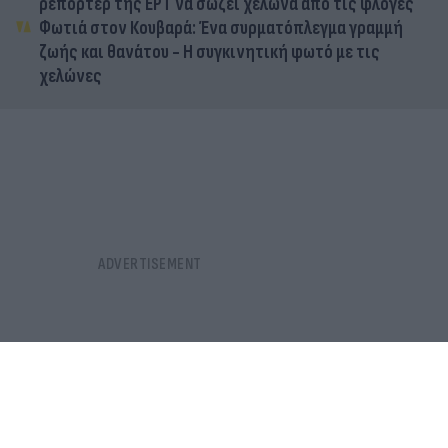
ρεπόρτερ της ΕΡΤ να σώζει χελώνα από τις φλόγες
Φωτιά στον Κουβαρά: Ένα συρματόπλεγμα γραμμή
ζωής και θανάτου - Η συγκινητική φωτό με τις
χελώνες