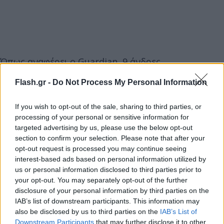
Όπως αναφέρει ο Guardian, 9 άνδρες
κατηγορούνται για «ενεργοποίηση δημόσιου
Flash.gr -
Do Not Process My Personal Information
συναγερμού», καθώς ντύθηκαν τρομοκράτες και
απήγαγαν τον γαμπρό. Συγκεκριμένα, οι άνδρες
If you wish to opt-out of the sale, sharing to third parties, or
από 23 έως 31 ετών ήταν οπλισμένοι με αεροβόλα
processing of your personal or sensitive information for
και φορούσαν μαύρα κράνη, μπήκαν στο σπίτι του
targeted advertising by us, please use the below opt-out
section to confirm your selection. Please note that after your
γαμπρού στο Trofarello, τον φίμωσαν, τον
opt-out request is processed you may continue seeing
φόρτωσαν στο πίσω μέρος ενός φορτηγού και
interest-based ads based on personal information utilized by
επιτάχυναν.
us or personal information disclosed to third parties prior to
your opt-out. You may separately opt-out of the further
disclosure of your personal information by third parties on the
Η χοντρή αυτή πλάκα στράβωσε στην πορεία, αφού
IAB’s list of downstream participants. This information may
οι φίλοι προσποιούνταν ότι ήταν τρομοκράτες του
also be disclosed by us to third parties on the
IAB’s List of
Downstream Participants
that may further disclose it to other