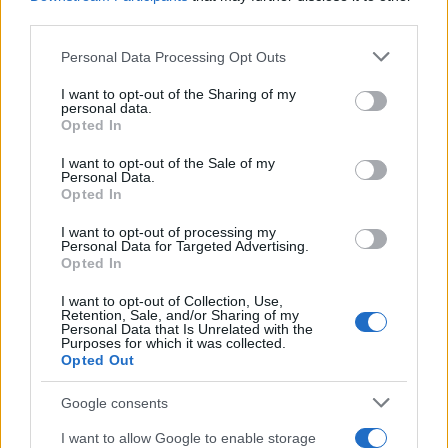
ISIS, με αποτέλεσμα η Αστυνομία να αρχίσει να
third parties.
δέχεται πληθώρα κλήσεων από ανήσυχους
Please note that this website/app uses one or more Google
κατοίκους της κωμόπολης.
Personal Data Processing Opt Outs
services and may gather and store information including but
not limited to your visit or usage behaviour. You may click to
I want to opt-out of the Sharing of my
personal data.
grant or deny consent to Google and its third-party tags to
Opted In
use your data for below specified purposes in below Google
consent section.
I want to opt-out of the Sale of my
Personal Data.
Opted In
I want to opt-out of processing my
Personal Data for Targeted Advertising.
Opted In
I want to opt-out of Collection, Use,
Retention, Sale, and/or Sharing of my
Personal Data that Is Unrelated with the
Purposes for which it was collected.
Opted Out
Google consents
I want to allow Google to enable storage