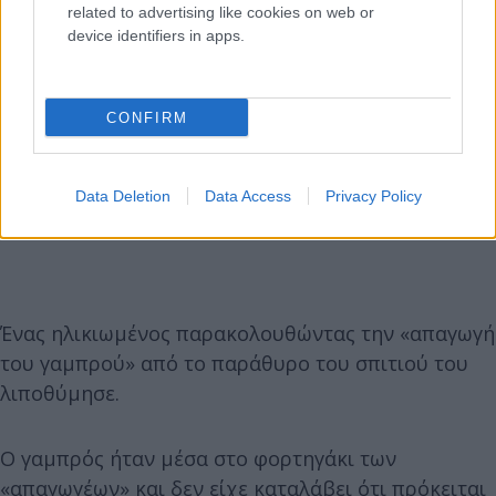
related to advertising like cookies on web or
device identifiers in apps.
CONFIRM
Data Deletion
Data Access
Privacy Policy
Ένας ηλικιωμένος παρακολουθώντας την «απαγωγή
του γαμπρού» από το παράθυρο του σπιτιού του
λιποθύμησε.
Ο γαμπρός ήταν μέσα στο φορτηγάκι των
«απαγωγέων» και δεν είχε καταλάβει ότι πρόκειται