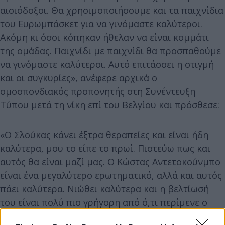
αισιόδοξοι. Θα χρησιμοποιήσουμε και τα παιχνίδια
του Ευρωμπάσκετ για να γινόμαστε καλύτεροι.
Ακόμη κι όσοι κόπηκαν ήθελαν να είναι κομμάτι
της ομάδας. Παιχνίδι με παιχνίδι θα προσπαθούμε
να γινόμαστε καλύτεροι. Αυτό επιτάσσει η στιγμή
και οι συγκυρίες», ανέφερε αρχικά ο
ομοσπονδιακός προπονητής στη Συνέντευξη
Τύπου μετά τη νίκη επί του Βελγίου και πρόσθεσε:
«Ο Σλούκας κάνει έξτρα θεραπείες και είναι ήδη
καλύτερα, μου το είπε το πρωί. Πιστεύω πως και
αυτός θα είναι μαζί μας. Ο Κώστας Αντετοκούνμπο
είναι ένα μεγαλύτερο ερωτηματικό, αλλά και αυτός
πάει καλύτερα. Νιώθει καλύτερα και η βελτίωσή
του είναι πολύ πιο γρήγορη από ό,τι περίμενε ο
ίδιος ο γιατρός κι ο αθλητής».