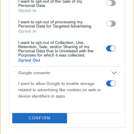
I want to opt-out of the Sale of my
Personal Data.
Opted In
I want to opt-out of processing my
Personal Data for Targeted Advertising.
Opted In
I want to opt-out of Collection, Use,
Retention, Sale, and/or Sharing of my
Personal Data that Is Unrelated with the
Purposes for which it was collected.
Opted Out
Όσο για το ματς με το Βέλγιο, είπε: «Συγχαρητήρια
Google consents
στην ομάδα και τον κόσμο, ήταν φανταστική
ατμόσφαιρα. Ήταν ένα σημαντικό παιχνίδι για μας.
I want to allow Google to enable storage
related to advertising like cookies on web or
Δείξαμε κάποια καλά στοιχεία στη Σερβία, θέλαμε
device identifiers in apps.
τη νίκη σήμερα. Η άμυνα μάς δίνει τη δυνατότητα
να προκαλούμε λάθη και έτσι πήραμε διψήφια
διαφορά από νωρίς. Είχαμε καλά ποσοστά στα
CONFIRM
δίποντα, αλλά οι βολές ήταν πρόβλημα.
Συγχαρητήρια και στο Βέλγιο, που δείχνει