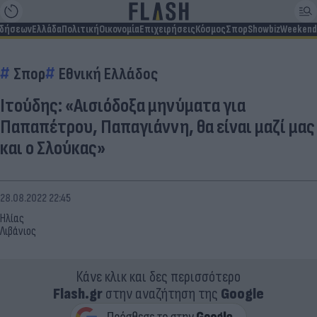
ιδήσεων
Ελλάδα
Πολιτική
Οικονομία
Επιχειρήσεις
Κόσμος
Σπορ
Showbiz
Weekend
Σπορ
Εθνική Ελλάδος
Ιτούδης: «Αισιόδοξα μηνύματα για
Παπαπέτρου, Παπαγιάννη, θα είναι μαζί μας
και ο Σλούκας»
28.08.2022 22:45
Ηλίας
Λιβάνιος
Κάνε κλικ και δες περισσότερο
Flash.gr
στην αναζήτηση της
Google