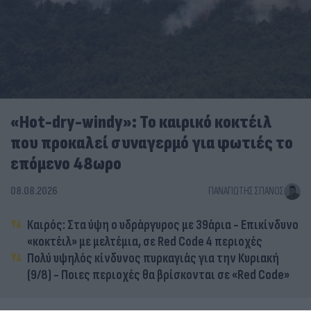
«Hot-dry-windy»: Το καιρικό κοκτέιλ
που προκαλεί συναγερμό για φωτιές το
επόμενο 48ωρο
08.08.2026
ΠΑΝΑΓΙΏΤΗΣ ΣΠΑΝΌΣ
Καιρός: Στα ύψη ο υδράργυρος με 39άρια - Επικίνδυνο
«κοκτέιλ» με μελτέμια, σε Red Code 4 περιοχές
Πολύ υψηλός κίνδυνος πυρκαγιάς για την Κυριακή
(9/8) - Ποιες περιοχές θα βρίσκονται σε «Red Code»