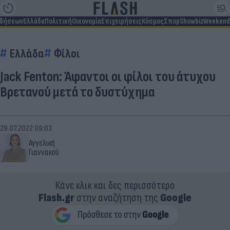
ιδήσεων
Ελλάδα
Πολιτική
Οικονομία
Επιχειρήσεις
Κόσμος
Σπορ
Showbiz
Weekend
Ελλάδα
Φίλοι
Jack Fenton: Άφαντοι οι φίλοι του άτυχου
Βρετανού μετά το δυστύχημα
29.07.2022 09:03
Αγγελική
Γιαννακού
Κάνε κλικ και δες περισσότερο
Flash.gr
στην αναζήτηση της
Google