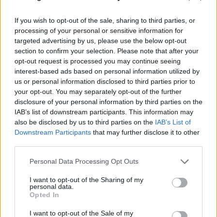
If you wish to opt-out of the sale, sharing to third parties, or
processing of your personal or sensitive information for
targeted advertising by us, please use the below opt-out
section to confirm your selection. Please note that after your
opt-out request is processed you may continue seeing
interest-based ads based on personal information utilized by
us or personal information disclosed to third parties prior to
your opt-out. You may separately opt-out of the further
disclosure of your personal information by third parties on the
IAB’s list of downstream participants. This information may
also be disclosed by us to third parties on the
IAB’s List of
Downstream Participants
that may further disclose it to other
third parties.
Please note that this website/app uses one or more Google
Personal Data Processing Opt Outs
services and may gather and store information including but
not limited to your visit or usage behaviour. You may click to
I want to opt-out of the Sharing of my
personal data.
grant or deny consent to Google and its third-party tags to
Opted In
use your data for below specified purposes in below Google
consent section.
I want to opt-out of the Sale of my