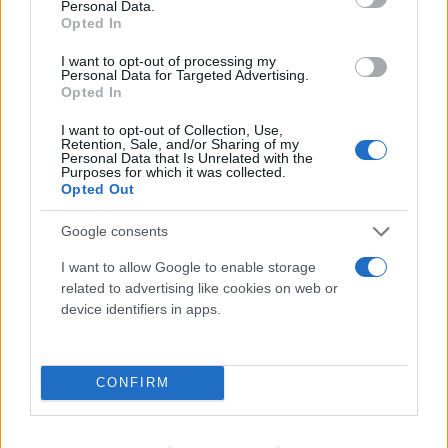
Personal Data.
Opted In
I want to opt-out of processing my
Personal Data for Targeted Advertising.
Opted In
I want to opt-out of Collection, Use,
Retention, Sale, and/or Sharing of my
Οι διαφορετικές εκδοχές
Personal Data that Is Unrelated with the
Purposes for which it was collected.
Opted Out
Από τη μία πλευρά η οικογένεια του Jack Fenton
Google consents
εξαπολύει επίθεση στους αρμόδιους ότι δεν
I want to allow Google to enable storage
τηρήθηκαν τα πρωτόκολλα ασφαλείας, από την
related to advertising like cookies on web or
άλλη πλευρά υποστηρίζεται ότι ο άτυχος νεαρός
device identifiers in apps.
αγνόησε όλες τις προειδοποιήσεις να σταματήσει.
Σύμφωνα με τον πρόεδρο της ελληνικής επιτροπής
CONFIRM
αεροπορικών ατυχημάτων, Ιωάννη Κανδύλη, στη
Daily Mail: «Και οι τέσσερις επιβάτες είχαν