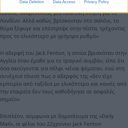
Data Deletion
Data Access
Privacy Policy
αποβιβαστεί και τους είχαν συνοδεύσει σε ιδιωτικό
σαλόνι, αναμένοντας μια ιδιωτική πτήση για το
Λονδίνο. Αλλά καθώς βρίσκονταν στο σαλόνι, το
θύμα ξέφυγε και επέστρεψε στην πίστα, τρέχοντας
προς το ελικόπτερο με γρήγορο ρυθμό».
Η αδερφή του Jack Fenton, η οποία βρισκόταν στην
Αγγλία όταν έμαθε για το τραγικό συμβάν, είπε ότι
όσα ακούγονται για σέλφι «είναι ψέματα», ενώ στη
συνέχεια τόνισε πως ο αδερφός της «δεν είχε
εμπειρία από ταξίδια με ελικόπτερο και κανείς από
την εταιρεία δεν τους καθοδήγησε σε ασφαλές
σημείο».
Επιπλέον, σύμφωνα με δημοσίευμα της «Daily
Mail», οι φίλοι του 22χρονου Jack Fenton