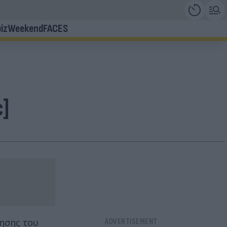
iz
Weekend
FACES
c]
ρησης του