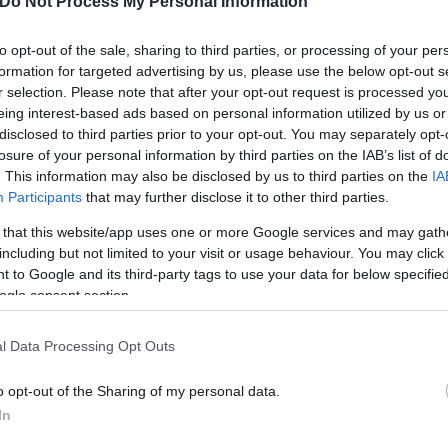
Do Not Process My Personal Information
to opt-out of the sale, sharing to third parties, or processing of your per
formation for targeted advertising by us, please use the below opt-out s
r selection. Please note that after your opt-out request is processed y
eing interest-based ads based on personal information utilized by us or
ερο
Flash.gr
στην αναζήτηση της
Google
disclosed to third parties prior to your opt-out. You may separately opt-
losure of your personal information by third parties on the IAB’s list of
. This information may also be disclosed by us to third parties on the
IA
Participants
that may further disclose it to other third parties.
 that this website/app uses one or more Google services and may gath
including but not limited to your visit or usage behaviour. You may click 
 to Google and its third-party tags to use your data for below specifi
ogle consent section.
l Data Processing Opt Outs
o opt-out of the Sharing of my personal data.
ής
Showbiz
Πρόσωπα
In