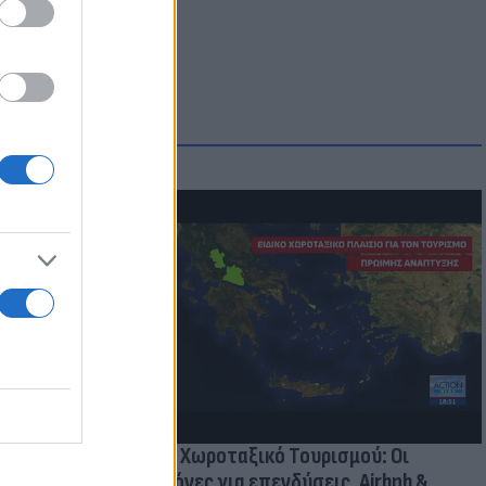
οικίδια! Οι
 στις
τικών ειδών
Νέο Χωροταξικό Τουρισμού: Οι
κανόνες για επενδύσεις, Airbnb &