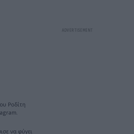
του Ροδίτη
tagram.
ισε να φύγει