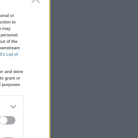
sonal or
ection to
ou may
 personal
out of the
 downstream
B’s List of
er and store
to grant or
ed purposes