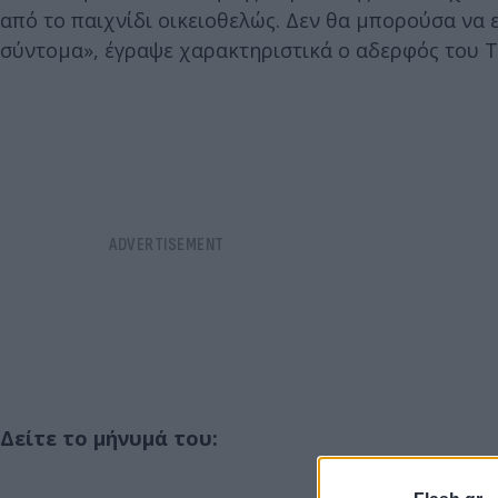
από το παιχνίδι οικειοθελώς. Δεν θα μπορούσα να 
σύντομα», έγραψε χαρακτηριστικά ο αδερφός του Τ
Δείτε το μήνυμά του: