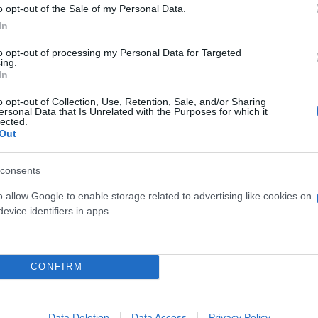
o opt-out of the Sale of my Personal Data.
In
to opt-out of processing my Personal Data for Targeted
ing.
In
o opt-out of Collection, Use, Retention, Sale, and/or Sharing
ersonal Data that Is Unrelated with the Purposes for which it
lected.
Out
δόξα, υπήρξε ένας
consents
έπρεπε να δώσει μια
Και οι μαϊμούδες έχουν κατ
o allow Google to enable storage related to advertising like cookies on
για τον γιο του
επιστήμονες ρίχνουν φως
evice identifiers in apps.
"φιλίες" μεταξύ διαφορε
CONFIRM
Data Deletion
Data Access
Privacy Policy