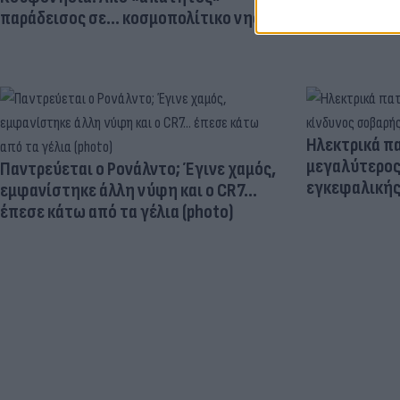
παράδεισος σε... κοσμοπολίτικο νησί
Ηλεκτρικά πα
μεγαλύτερος
Παντρεύεται ο Ρονάλντο; Έγινε χαμός,
εγκεφαλική
εμφανίστηκε άλλη νύφη και ο CR7…
έπεσε κάτω από τα γέλια (photo)