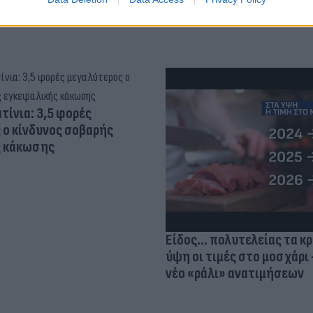
τίνια: 3,5 φορές
 ο κίνδυνος σοβαρής
ς κάκωσης
Είδος... πολυτελείας τα κ
ύψη οι τιμές στο μοσχάρι 
νέο «ράλι» ανατιμήσεων