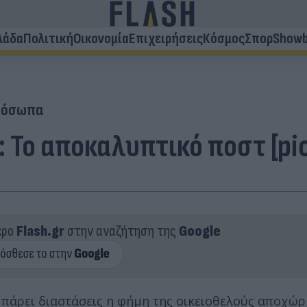
λάδα
Πολιτική
Οικονομία
Επιχειρήσεις
Κόσμος
Σπορ
Showb
ρόσωπα
 Το αποκαλυπτικό ποστ [pi
ερο
Flash.gr
στην αναζήτηση της
Google
χε πάρει διαστάσεις η φήμη της οικειοθελούς αποχώ