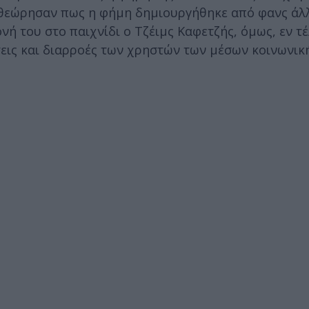
ί θεώρησαν πως η φήμη δημιουργήθηκε από φανς ά
νή του στο παιχνίδι ο Τζέιμς Καφετζής, όμως, εν τέ
σεις και διαρροές των χρηστών των μέσων κοινωνικ