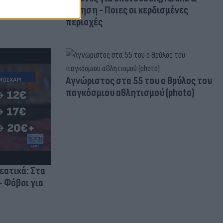
δόμηση - Ποιες οι κερδισμένες
περιοχές
Aγνώριστος στα 55 του ο θρύλος του
παγκόσμιου αθλητισμού (photo)
ρεατικά: Στα
- Φόβοι για