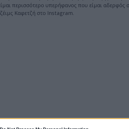
είμαι περισσότερο υπερήφανος που είμαι αδερφός σ
ζέιμς Καφετζή στο Instagram.