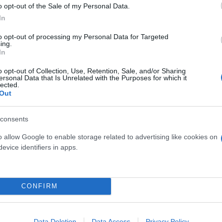
o opt-out of the Sale of my Personal Data.
In
ς των σχολείων του
to opt-out of processing my Personal Data for Targeted
ing.
In
o opt-out of Collection, Use, Retention, Sale, and/or Sharing
ersonal Data that Is Unrelated with the Purposes for which it
lected.
Out
consents
o allow Google to enable storage related to advertising like cookies on
evice identifiers in apps.
Συντακτική
Ομάδα
Flash.gr
ην Ελλάδα το σύστημα
CONFIRM
Data Deletion
Data Access
Privacy Policy