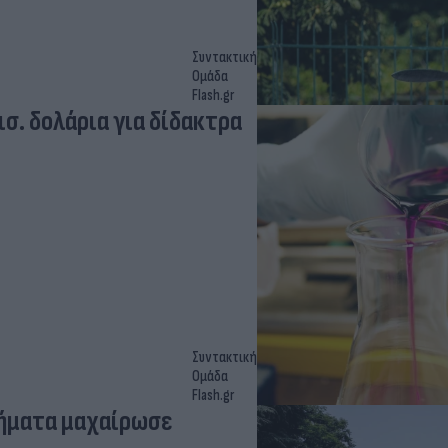
Συντακτική
Ομάδα
Flash.gr
σ. δολάρια για δίδακτρα
Συντακτική
Ομάδα
Flash.gr
λήματα μαχαίρωσε