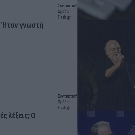
Συντακτική
Ομάδα
Flash.gr
– Ήταν γνωστή
Συντακτική
Ομάδα
Flash.gr
ές λέξεις; Ο