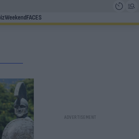
iz
Weekend
FACES