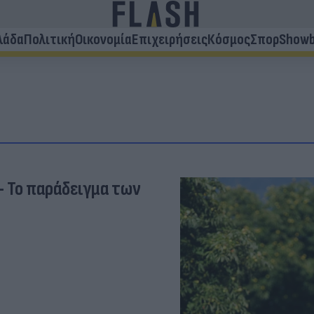
λάδα
Πολιτική
Οικονομία
Επιχειρήσεις
Κόσμος
Σπορ
Showb
- Το παράδειγμα των