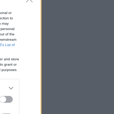
sonal or
ection to
ou may
 personal
out of the
 downstream
B’s List of
er and store
to grant or
ed purposes