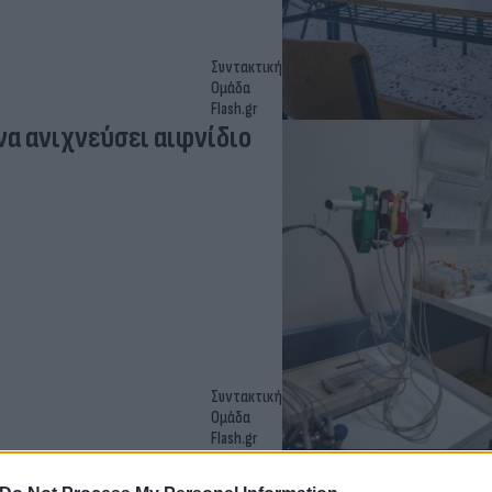
Συντακτική
Ομάδα
Flash.gr
α ανιχνεύσει αιφνίδιο
Συντακτική
Ομάδα
Flash.gr
Κρήτης - Καθηγητής