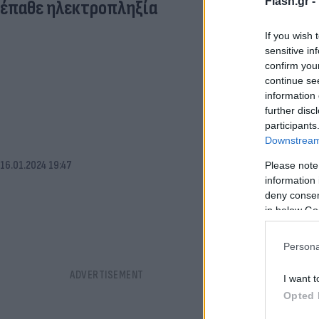
Flash.gr -
έπαθε ηλεκτροπληξία
If you wish 
sensitive in
confirm you
continue se
information 
further disc
participants
Downstream 
16.01.2024 19:47
Please note
information 
deny consent
in below Go
Persona
I want t
Opted 