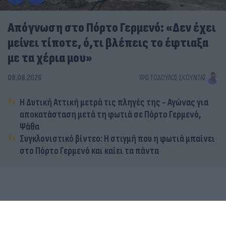
Απόγνωση στο Πόρτο Γερμενό: «Δεν έχει
μείνει τίποτε, ό,τι βλέπεις το έφτιαξα
με τα χέρια μου»
08.08.2026
ΧΡΙΣΤΌΔΟΥΛΟΣ ΣΚΟΎΝΤΑΣ
Η Δυτική Αττική μετρά τις πληγές της - Αγώνας για
αποκατάσταση μετά τη φωτιά σε Πόρτο Γερμενό,
Ψάθα
Συγκλονιστικό βίντεο: Η στιγμή που η φωτιά μπαίνει
στο Πόρτο Γερμενό και καίει τα πάντα