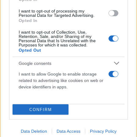
πριν την έναρξη του αγώνα, θα βρίσκεται μπροστά
στην Αψίδα Εισόδου της ομάδας για να δώσει το
I want to opt-out of processing my
Personal Data for Targeted Advertising.
πρώτο High-Five της βραδιάς! Κοινοποιήστε
Opted In
ελεύθερα και περιμένουμε σε dm τα νέα».
I want to opt-out of Collection, Use,
Retention, Sale, and/or Sharing of my
Personal Data that Is Unrelated with the
Purposes for which it was collected.
Opted Out
Google consents
I want to allow Google to enable storage
related to advertising like cookies on web or
device identifiers in apps.
CONFIRM
Data Deletion
Data Access
Privacy Policy