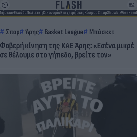
ιδήσεων
Ελλάδα
Πολιτική
Οικονομία
Επιχειρήσεις
Κόσμος
Σπορ
Showbiz
Weekend
Σπορ
Άρης
Basket League
Μπάσκετ
Φοβερή κίνηση της ΚΑΕ Άρης: «Εσένα μικρέ
σε θέλουμε στο γήπεδο, βρείτε τον»