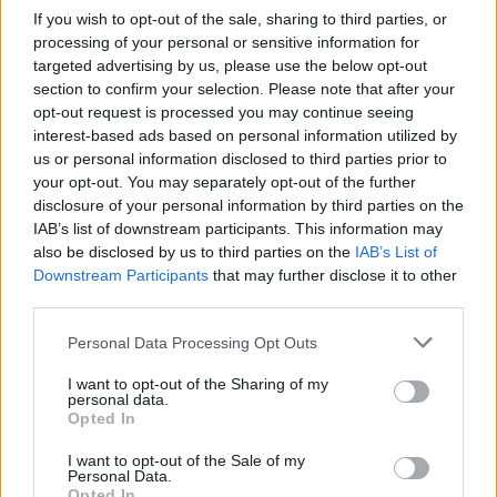
If you wish to opt-out of the sale, sharing to third parties, or
processing of your personal or sensitive information for
targeted advertising by us, please use the below opt-out
section to confirm your selection. Please note that after your
opt-out request is processed you may continue seeing
interest-based ads based on personal information utilized by
us or personal information disclosed to third parties prior to
your opt-out. You may separately opt-out of the further
disclosure of your personal information by third parties on the
IAB’s list of downstream participants. This information may
also be disclosed by us to third parties on the
IAB’s List of
Downstream Participants
that may further disclose it to other
«Χθες η κάμερα ενός απλού οπαδού του ΑΡΗ Midea,
third parties.
«τσάκωσε» αυτόν τον απίθανο πιτσιρίκο που πήγε
Please note that this website/app uses one or more Google
Personal Data Processing Opt Outs
να πανηγυρίσει με τους υπόλοιπους στο
services and may gather and store information including but
not limited to your visit or usage behaviour. You may click to
I want to opt-out of the Sharing of my
αεροδρόμιο με…. πατερίτσες! Εσένα μικρέ σε
personal data.
grant or deny consent to Google and its third-party tags to
θέλουμε αύριο στο γήπεδο! Διαδώστε το, βρείτε τον
Opted In
use your data for below specified purposes in below Google
και αύριο, στον αγώνα με την Τρέντο, θα είναι μέσα
consent section.
I want to opt-out of the Sale of my
Personal Data.
στο «Nick Galis Hall» και μάλιστα ακριβώς 27 λεπτά
Opted In