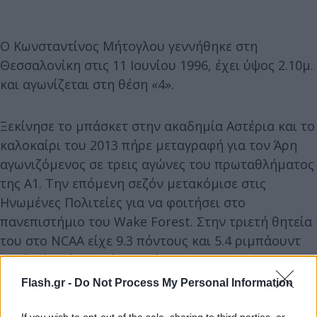
Ο Κωνσταντίνος Μήτογλου γεννήθηκε στη
Θεσσαλονίκη στις 11 Ιουνίου 1996, έχει ύψος 2.10μ.
και αγωνίζεται στη θέση «4».
Ξεκίνησε το μπάσκετ στην ακαδημία Αστέρια και το
καλοκαίρι του 2013 πήρε μεταγραφή για τον Άρη
αγωνιζόμενος σε τρεις αγώνες του πρωταθλήματος
της Α1. Την επόμενη σεζόν μετακόμισε στις
Ηνωμένες Πολιτείες για να φοιτήσει στο
πανεπιστήμιο του Wake Forest. Στην τριετή θητεία
του στο NCAA είχε 9.3 πόντους και 5.4 ριμπάουντ
κατά μέσο όρο ανά παιχνίδι.
Flash.gr -
Do Not Process My Personal Information