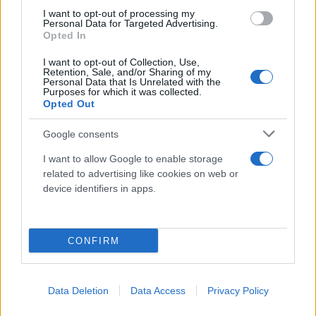
I want to opt-out of processing my
Personal Data for Targeted Advertising.
Opted In
I want to opt-out of Collection, Use,
Retention, Sale, and/or Sharing of my
Personal Data that Is Unrelated with the
Purposes for which it was collected.
Opted Out
Το 2017 υπέγραψε στον Παναθηναϊκό όπου και
παρέμεινε ως το 2021, κατακτώντας τέσσερα
Google consents
Πρωταθλήματα (2018, 2019, 2020, 2021) και δύο
I want to allow Google to enable storage
Κύπελλα Ελλάδας (2019, 2021).
related to advertising like cookies on web or
device identifiers in apps.
Η καλύτερή του σεζόν στην ομάδα ήταν η
τελευταία του (2020-2021) όπου μέτρησε 9.8
CONFIRM
πόντους, 5.8 ριμπάουντ και 1.2 ασίστ κατά μέσο
όρο στο ελληνικό πρωτάθλημα, ενώ στην
Euroleague είχε 9.3 πόντους και 5.4 ριμπάουντ σε
Data Deletion
Data Access
Privacy Policy
34 αγώνες.