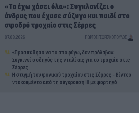
«Τα έχω χάσει όλα»: Συγκλονίζει ο
άνδρας που έχασε σύζυγο και παιδί στο
σφοδρό τροχαίο στις Σέρρες
07.08.2026
ΓΙΏΡΓΟΣ ΓΕΩΡΓΑΚΌΠΟΥΛΟΣ
«Προσπάθησα να το αποφύγω, δεν πρόλαβα»:
Συγκινεί ο οδηγός της νταλίκας για το τροχαίο στις
Σέρρες
Η στιγμή του φονικού τροχαίου στις Σέρρες - Βίντεο
ντοκουμέντο από τη σύγκρουση ΙΧ με φορτηγό