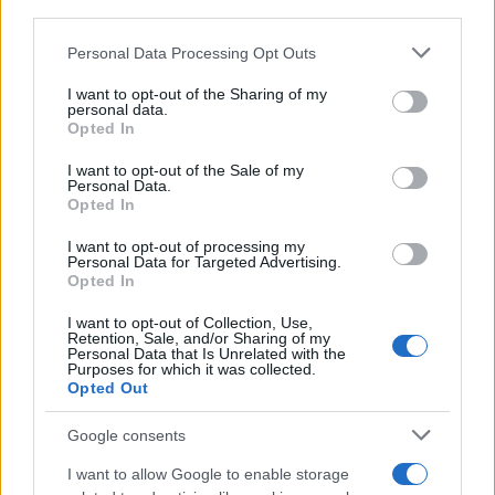
third parties.
Please note that this website/app uses one or more Google
Personal Data Processing Opt Outs
services and may gather and store information including but
not limited to your visit or usage behaviour. You may click to
I want to opt-out of the Sharing of my
personal data.
grant or deny consent to Google and its third-party tags to
Opted In
use your data for below specified purposes in below Google
consent section.
I want to opt-out of the Sale of my
Personal Data.
Opted In
I want to opt-out of processing my
Personal Data for Targeted Advertising.
Opted In
I want to opt-out of Collection, Use,
Retention, Sale, and/or Sharing of my
Personal Data that Is Unrelated with the
Purposes for which it was collected.
Opted Out
Google consents
I want to allow Google to enable storage