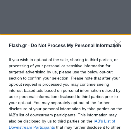
Ο Ντόρσεϊ αγωνίστηκε την περασμένη περίοδο με
Flash.gr -
Do Not Process My Personal Information
τη φανέλα του Ολυμπιακού και συνέβαλε τα
μέγιστα στην πορεία προς την κατάκτηση του
If you wish to opt-out of the sale, sharing to third parties, or
νταμπλ.
processing of your personal or sensitive information for
targeted advertising by us, please use the below opt-out
section to confirm your selection. Please note that after your
Να σημειωθεί ότι ο 26χρονος γκαρντ είχε 12,8
opt-out request is processed you may continue seeing
πόντους, 2,3 ριμπάουντ και 2 ασίστ/μέσο όρο στην
interest-based ads based on personal information utilized by
Ευρωλίγκα της σεζόν 2021-22, ενώ στο ελληνικό
us or personal information disclosed to third parties prior to
your opt-out. You may separately opt-out of the further
πρωτάθλημα είχε αντίστοιχα 10,7 πόντους και 2,3
disclosure of your personal information by third parties on the
ριμπάουντ/μέσο όρο.
IAB’s list of downstream participants. This information may
also be disclosed by us to third parties on the
IAB’s List of
Downstream Participants
that may further disclose it to other