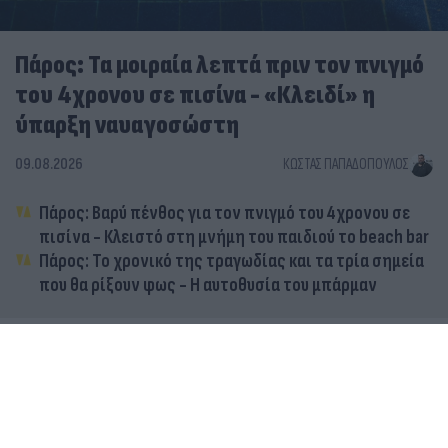
Πάρος: Τα μοιραία λεπτά πριν τον πνιγμό
του 4χρονου σε πισίνα - «Κλειδί» η
ύπαρξη ναυαγοσώστη
09.08.2026
ΚΏΣΤΑΣ ΠΑΠΑΔΌΠΟΥΛΟΣ
Πάρος: Βαρύ πένθος για τον πνιγμό του 4χρονου σε
πισίνα - Κλειστό στη μνήμη του παιδιού το beach bar
Πάρος: Το χρονικό της τραγωδίας και τα τρία σημεία
που θα ρίξουν φως - Η αυτοθυσία του μπάρμαν