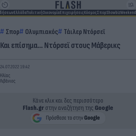
ιδήσεων
Ελλάδα
Πολιτική
Οικονομία
Επιχειρήσεις
Κόσμος
Σπορ
Showbiz
Weekend
Σπορ
Ολυμπιακός
Τάιλερ Ντόρσεϊ
Και επίσημα… Ντόρσεϊ στους Μάβερικς
24.07.2022 19:42
Ηλίας
Λιβάνιος
Κάνε κλικ και δες περισσότερο
Flash.gr
στην αναζήτηση της
Google