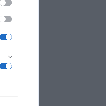
χρήση της
 πέντε έως
 σε περίπου
άλλουν τη
ό τη χώρα