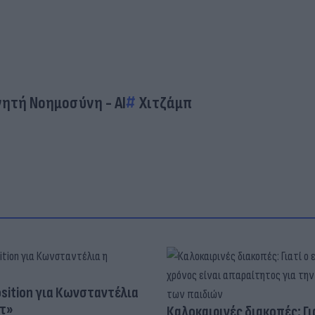
νητή Νοημοσύνη - AI
Χιτζάμπ
osition για Κωνσταντέλια
τ»
Καλοκαιρινές διακοπές: Γι