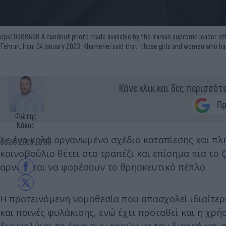
epa10388668 A handout photo made available by the Iranian supreme leader offi
Tehran, Iran, 04 January 2023. Khamenei said that 'those girls and women who ha
Κάνε κλικ και δες περισσότ
Φώτης
Νάκος
Σε ένα καλά οργανωμένο σχέδιο καταπίεσης και πλ
05.09.2023 18:56
κοινοβούλιο θέτει στο τραπέζι και επίσημα πια το
αρνούνται να φορέσουν το θρησκευτικό πέπλο.
Η προτεινόμενη νομοθεσία που απασχολεί ιδιαίτερα
και ποινές φυλάκισης, ενώ έχει προταθεί και η χρ
διευκολύνει το έργο των αρχών με τον διαρκή και 