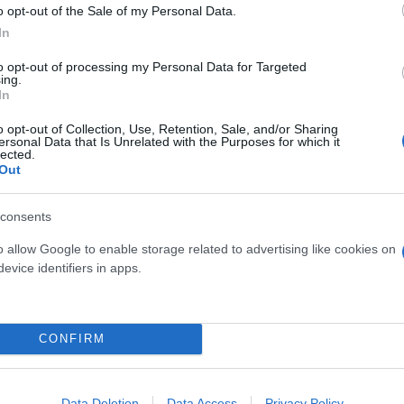
o opt-out of the Sale of my Personal Data.
σίας των ανθρωπίνων δικαιωμάτων, εν τούτοις η μη 
In
δίκημα ο οποίο τιμωρείται με ποινή φυλάκισης από
to opt-out of processing my Personal Data for Targeted
0 εκατομμύρια ιρανικές ριάλ, ποσό που αντιστοιχεί
ing.
In
o opt-out of Collection, Use, Retention, Sale, and/or Sharing
ersonal Data that Is Unrelated with the Purposes for which it
 διασημότητες που είναι διαλλακτικοί και δεν επιβ
lected.
Out
 αυστηρότερα πρόστιμα όπως η απαγόρευση τους απ
αι δραστηριότητες αντίστοιχα.
consents
o allow Google to enable storage related to advertising like cookies on
evice identifiers in apps.
CONFIRM
Data Deletion
Data Access
Privacy Policy