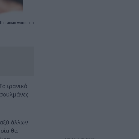
th Iranian women in
Το ιρανικό
υσουλμάνες
ταξύ άλλων
ποία θα
δικα