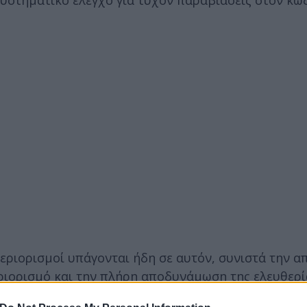
εριορισμοί υπάγονται ήδη σε αυτόν, συνιστά την α
ριορισμό και την πλήρη αποδυνάμωση της ελευθερί
ς της κοινωνίας.