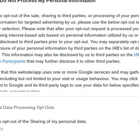
Do Not Process My Personal Information
ές αρχές μόλις λίγες εβδομάδες πριν από την επέτε
to opt-out of the sale, sharing to third parties, or processing of your per
αν από τον θάνατο της Mahsa Amini, μιας νεαρής γ
formation for targeted advertising by us, please use the below opt-out s
r selection. Please note that after your opt-out request is processed y
ράν στην Τεχεράνη.
eing interest-based ads based on personal information utilized by us or
disclosed to third parties prior to your opt-out. You may separately opt-
losure of your personal information by third parties on the IAB’s list of
. This information may also be disclosed by us to third parties on the
IA
Participants
that may further disclose it to other third parties.
 that this website/app uses one or more Google services and may gath
including but not limited to your visit or usage behaviour. You may click 
 to Google and its third-party tags to use your data for below specifi
ogle consent section.
l Data Processing Opt Outs
o opt-out of the Sharing of my personal data.
In
αρχές, προκειμένου να πλαισιώσουν το νομοθετικό 