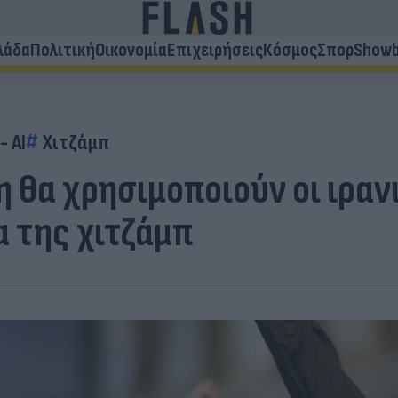
λάδα
Πολιτική
Οικονομία
Επιχειρήσεις
Κόσμος
Σπορ
Showb
 AI
Χιτζάμπ
 θα χρησιμοποιούν οι ιρανι
 της χιτζάμπ