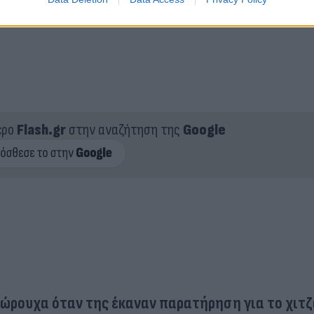
ερο
Flash.gr
στην αναζήτηση της
Google
εσώρουχα όταν της έκαναν παρατήρηση για το χιτζ