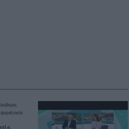
ατί ο