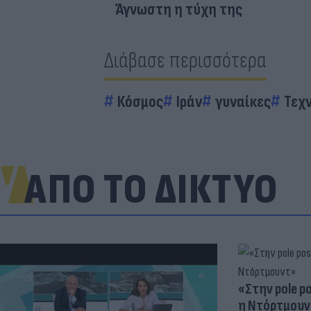
Άγνωστη η τύχη της
Διάβασε περισσότερα
Κόσμος
Ιράν
γυναίκες
Τεχ
ΑΠΟ ΤΟ ΔΙΚΤΥΟ
«Στην pole p
η Ντόρτμουν