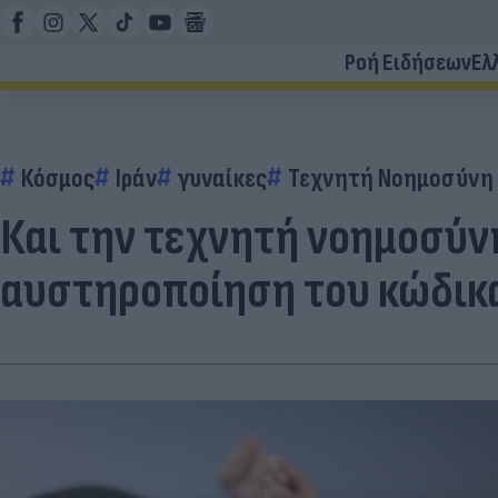
Ροή Ειδήσεων
Ελ
Κόσμος
Ιράν
γυναίκες
Τεχνητή Νοημοσύνη -
Και την τεχνητή νοημοσύνη
αυστηροποίηση του κώδικα