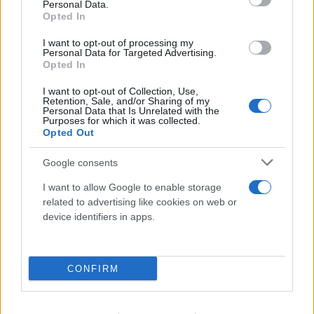
Personal Data.
Opted In
I want to opt-out of processing my
Personal Data for Targeted Advertising.
Opted In
I want to opt-out of Collection, Use,
Retention, Sale, and/or Sharing of my
Personal Data that Is Unrelated with the
Purposes for which it was collected.
Opted Out
Google consents
I want to allow Google to enable storage
related to advertising like cookies on web or
device identifiers in apps.
Αίτημα της Αθήνας για ενεργοποίηση της
CONFIRM
ρήτρας διαφυγής - Επενδύσεις άνω του 1
δισ. ευρώ στην Ελλάδα