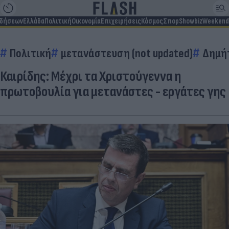
ιδήσεων
Ελλάδα
Πολιτική
Οικονομία
Επιχειρήσεις
Κόσμος
Σπορ
Showbiz
Weekend
Πολιτική
μετανάστευση (not updated)
Δημήτ
Καιρίδης: Μέχρι τα Χριστούγεννα η
πρωτοβουλία για μετανάστες - εργάτες γης