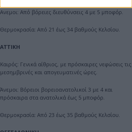
Ανεμοι: Από βόρειες διευθύνσεις 4 με 5 μποφόρ.
Θερμοκρασία: Από 21 έως 34 βαθμούς Κελσίου.
ΑΤΤΙΚΗ
Καιρός: Γενικά αίθριος, με πρόσκαιρες νεφώσεις τις
μεσημβρινές και απογευματινές ώρες.
Άνεμοι: Βόρειοι βορειοανατολικοί 3 με 4 και
πρόσκαιρα στα ανατολικά έως 5 μποφόρ.
Θερμοκρασία: Από 23 έως 35 βαθμούς Κελσίου.