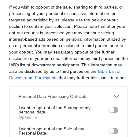
εκδηλωθούν τοπικοί όμβροι και σποραδικές
If you wish to opt-out of the sale, sharing to third parties, or
καταιγίδες. Τα φαινόμενα πιθανόν κατά τόπους στη
processing of your personal or sensitive information for
δυτική Θεσσαλία να είναι πρόσκαιρα ισχυρά, όμως
targeted advertising by us, please use the below opt-out
από νωρίς το βράδυ ο καιρός θα βελτιωθεί.
section to confirm your selection. Please note that after your
opt-out request is processed you may continue seeing
interest-based ads based on personal information utilized by
Άνεμοι: Από βόρειες διευθύνσεις 3 με 5 μποφόρ.
us or personal information disclosed to third parties prior to
your opt-out. You may separately opt-out of the further
disclosure of your personal information by third parties on the
Θερμοκρασία: Από 19 έως 36 βαθμούς Κελσίου.
IAB’s list of downstream participants. This information may
also be disclosed by us to third parties on the
IAB’s List of
Downstream Participants
that may further disclose it to other
ΚΥΚΛΑΔΕΣ, ΚΡΗΤΗ
third parties.
Please note that this website/app uses one or more Google
Personal Data Processing Opt Outs
Καιρός: Γενικά αίθριος. Πρόσκαιρες νεφώσεις τις
services and may gather and store information including but
απογευματινές ώρες κατά τόπους στην Κρήτη.
not limited to your visit or usage behaviour. You may click to
I want to opt-out of the Sharing of my
personal data.
grant or deny consent to Google and its third-party tags to
Opted In
use your data for below specified purposes in below Google
Άνεμοι: Βόρειοι βορειοδυτικοί 4 με 6 μποφόρ.
consent section.
I want to opt-out of the Sale of my
Personal Data.