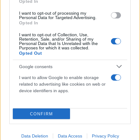
Opted In
Θερμοκρασία: Από 21 έως 32 βαθμούς Κελσίου.
I want to opt-out of processing my
Personal Data for Targeted Advertising.
Opted In
ΝΗΣΙΑ ΑΝΑΤΟΛΙΚΟΥ ΑΙΓΑΙΟΥ – ΔΩΔΕΚΑΝΗΣΑ
I want to opt-out of Collection, Use,
Retention, Sale, and/or Sharing of my
Καιρός: Γενικά αίθριος.
Personal Data that Is Unrelated with the
Purposes for which it was collected.
Opted Out
Άνεμοι: Από βόρειες διευθύνσεις 3 με 5 και
Google consents
γρήγορα στα βόρεια τοπικά έως 6 μποφόρ.
I want to allow Google to enable storage
related to advertising like cookies on web or
Θερμοκρασία: Από 20 έως 33 βαθμούς Κελσίου.
device identifiers in apps.
ΕΥΒΟΙΑ
CONFIRM
Καιρός: Γενικά αίθριος με λίγες τοπικές νεφώσεις
το μεσημέρι – απόγευμα.
Data Deletion
Data Access
Privacy Policy