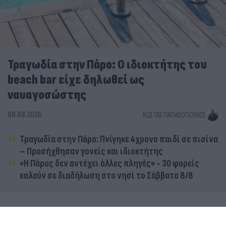
Τραγωδία στην Πάρο: Ο ιδιοκτήτης του
beach bar είχε δηλωθεί ως
ναυαγοσώστης
08.08.2026
ΚΏΣΤΑΣ ΠΑΠΑΔΌΠΟΥΛΟΣ
Τραγωδία στην Πάρο: Πνίγηκε 4χρονο παιδί σε πισίνα
– Προσήχθησαν γονείς και ιδιοκτήτης
«Η Πάρος δεν αντέχει άλλες πληγές» - 30 φορείς
καλούν σε διαδήλωση στο νησί το Σάββατο 8/8