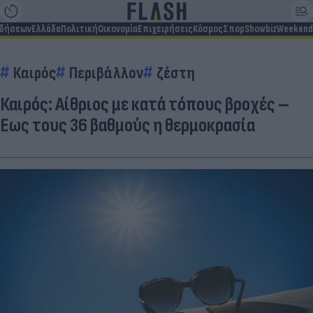
ιδήσεων
Ελλάδα
Πολιτική
Οικονομία
Επιχειρήσεις
Κόσμος
Σπορ
Showbiz
Weekend
Καιρός
Περιβάλλον
ζέστη
Καιρός: Αίθριος με κατά τόπους βροχές –
Εως τους 36 βαθμούς η θερμοκρασία