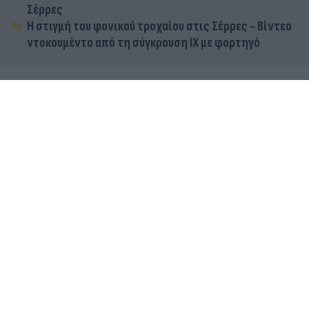
Σέρρες
Η στιγμή του φονικού τροχαίου στις Σέρρες - Βίντεο
ντοκουμέντο από τη σύγκρουση ΙΧ με φορτηγό