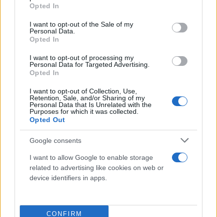
grant or deny consent to Google and its third-party tags to
Opted In
use your data for below specified purposes in below Google
consent section.
I want to opt-out of the Sale of my
Η κακοκαιρία θα οφείλεται σε ψυχρές αέριες μάζες
Personal Data.
Opted In
που θα έρθουν από την Βόρεια Ευρώπη, καθώς
δημιουργούνται οι συνθήκες για βαρομετρικά
I want to opt-out of processing my
Personal Data for Targeted Advertising.
χαμηλά.
Opted In
I want to opt-out of Collection, Use,
Retention, Sale, and/or Sharing of my
Personal Data that Is Unrelated with the
Purposes for which it was collected.
Opted Out
Google consents
I want to allow Google to enable storage
related to advertising like cookies on web or
device identifiers in apps.
CONFIRM