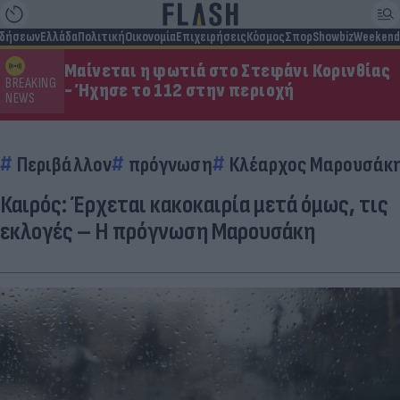
ιδήσεων
Ελλάδα
Πολιτική
Οικονομία
Επιχειρήσεις
Κόσμος
Σπορ
Showbiz
Weekend
Μαίνεται η φωτιά στο Στεφάνι Κορινθίας
BREAKING
- Ήχησε το 112 στην περιοχή
NEWS
Περιβάλλον
πρόγνωση
Κλέαρχος Μαρουσάκ
Καιρός: Έρχεται κακοκαιρία μετά όμως, τις
εκλογές – Η πρόγνωση Μαρουσάκη