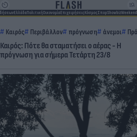
ιδήσεων
Ελλάδα
Πολιτική
Οικονομία
Επιχειρήσεις
Κόσμος
Σπορ
Showbiz
Weekend
Καιρός
Περιβάλλον
πρόγνωση
άνεμοι
Πρ
Καιρός: Πότε θα σταματήσει ο αέρας - Η
πρόγνωση για σήμερα Τετάρτη 23/8