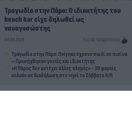
Τραγωδία στην Πάρο: Ο ιδιοκτήτης του
beach bar είχε δηλωθεί ως
ναυαγοσώστης
08.08.2026
ΚΏΣΤΑΣ ΠΑΠΑΔΌΠΟΥΛΟΣ
Τραγωδία στην Πάρο: Πνίγηκε 4χρονο παιδί σε πισίνα
– Προσήχθησαν γονείς και ιδιοκτήτης
«Η Πάρος δεν αντέχει άλλες πληγές» - 30 φορείς
καλούν σε διαδήλωση στο νησί το Σάββατο 8/8