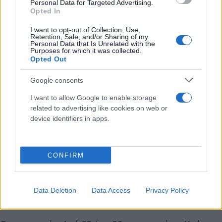
Personal Data for Targeted Advertising.
Καιρός: Γενικά αίθριος καιρός.
Opted In
I want to opt-out of Collection, Use,
Άνεμοι: Από βόρειες διευθύνσεις 4 με 6 μποφόρ.
Retention, Sale, and/or Sharing of my
Personal Data that Is Unrelated with the
Purposes for which it was collected.
Opted Out
Θερμοκρασία: Από 21 έως 37 και τοπικά έως 38 με
39 βαθμούς Κελσίου.
Google consents
I want to allow Google to enable storage
ΚΥΚΛΑΔΕΣ, ΚΡΗΤΗ
related to advertising like cookies on web or
device identifiers in apps.
Καιρός: Γενικά αίθριος καιρός.
CONFIRM
Άνεμοι: Από βόρειες διευθύνσεις 4 με 6 μποφόρ.
Στην Κρήτη από δυτικές διευθύνσεις 3 με 5 μποφόρ
Data Deletion
Data Access
Privacy Policy
και στα ανατολικά βόρειοι με την ίδια ένταση.