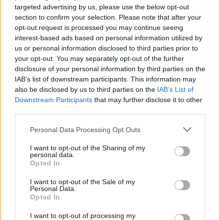
targeted advertising by us, please use the below opt-out
ΝΗΣΙΑ ΙΟΝΙΟΥ, ΗΠΕΙΡΟΣ, ΔΥΤΙΚΗ ΣΤΕΡΕΑ,
section to confirm your selection. Please note that after your
opt-out request is processed you may continue seeing
ΔΥΤΙΚΗ ΠΕΛΟΠΟΝΝΗΣΟΣ
interest-based ads based on personal information utilized by
us or personal information disclosed to third parties prior to
Καιρός: Γενικά αίθριος καιρός. Λίγες νεφώσεις
your opt-out. You may separately opt-out of the further
disclosure of your personal information by third parties on the
προβλέπονται πρόσκαιρα τις μεσημβρινές και
IAB’s list of downstream participants. This information may
απογευματινές στα ηπειρωτικά.
also be disclosed by us to third parties on the
IAB’s List of
Downstream Participants
that may further disclose it to other
third parties.
Άνεμοι: Βορειοδυτικοί 3 με 5 μποφόρ.
Please note that this website/app uses one or more Google
Personal Data Processing Opt Outs
services and may gather and store information including but
Θερμοκρασία: Από 21 έως 37 και τοπικά στα
not limited to your visit or usage behaviour. You may click to
I want to opt-out of the Sharing of my
personal data.
ηπειρωτικά έως 38 με 39 βαθμούς Κελσίου.
grant or deny consent to Google and its third-party tags to
Opted In
use your data for below specified purposes in below Google
consent section.
I want to opt-out of the Sale of my
ΘΕΣΣΑΛΙΑ, ΑΝΑΤΟΛΙΚΗ ΣΤΕΡΕΑ, ΑΝΑΤΟΛΙΚΗ
Personal Data.
Opted In
ΠΕΛΟΠΟΝΝΗΣΟΣ
I want to opt-out of processing my