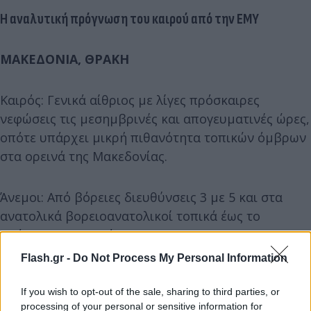
Η αναλυτική πρόγνωση του καιρού από την ΕΜΥ
ΜΑΚΕΔΟΝΙΑ, ΘΡΑΚΗ
Καιρός: Γενικά αίθριος με λίγες πρόσκαιρες
νεφώσεις τις μεσημβρινές και απογευματινές ώρες,
οπότε υπάρχει μικρή πιθανότητα τοπικών όμβρων
στα ορεινά της Μακεδονίας.
Άνεμοι: Από βόρειες διευθύνσεις 3 με 5 και στα
ανατολικά βορειοανατολικοί τοπικά έως το
απόγευμα 6 μποφόρ.
Flash.gr -
Do Not Process My Personal Information
Θερμοκρασία: Από 19 έως 39 βαθμούς Κελσίου. Στη
δυτική Μακεδονία 2 με 3 βαθμούς χαμηλότερη.
If you wish to opt-out of the sale, sharing to third parties, or
processing of your personal or sensitive information for