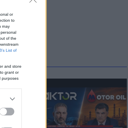
sonal or
ection to
ou may
 personal
out of the
 downstream
B’s List of
er and store
to grant or
ed purposes
ατί ο
παραίτητος
 παιδιών