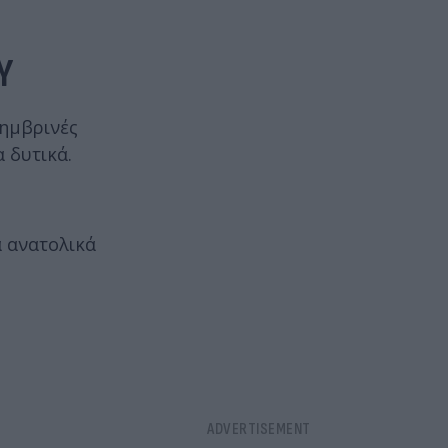
Υ
σημβρινές
 δυτικά.
α ανατολικά