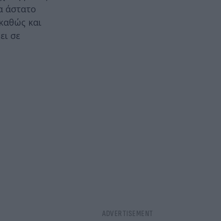
α άστατο
καθώς και
ει σε