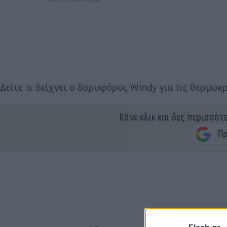
Δείτε τι δείχνει ο δορυφόρος Windy για τις θερμοκ
Κάνε κλικ και δες περισσότ