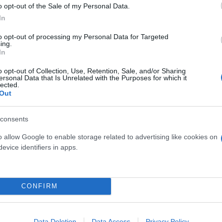
o opt-out of the Sale of my Personal Data.
In
to opt-out of processing my Personal Data for Targeted
ing.
In
o opt-out of Collection, Use, Retention, Sale, and/or Sharing
ersonal Data that Is Unrelated with the Purposes for which it
lected.
Out
consents
α για τον καρκίνο των
o allow Google to enable storage related to advertising like cookies on
ηγεί θεραπεία και
evice identifiers in apps.
ει" τον όγκο
CONFIRM
Πόρτο Γερμενό: Θλίψη πά
Data Deletion
Data Access
Privacy Policy