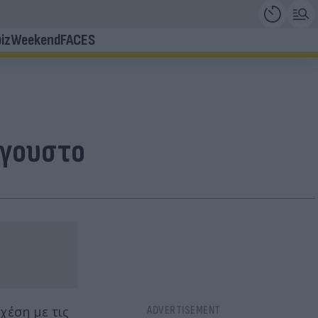
iz
Weekend
FACES
ύγουστο
χέση με τις