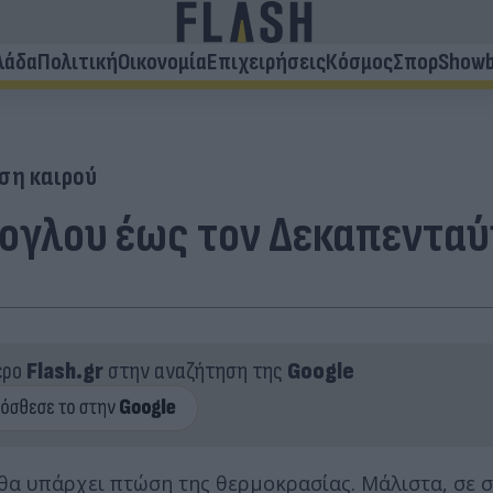
λάδα
Πολιτική
Οικονομία
Επιχειρήσεις
Κόσμος
Σπορ
Showb
ση καιρού
ογλου έως τον Δεκαπεντα
ερο
Flash.gr
στην αναζήτηση της
Google
 θα υπάρχει πτώση της θερμοκρασίας. Μάλιστα, σε σ