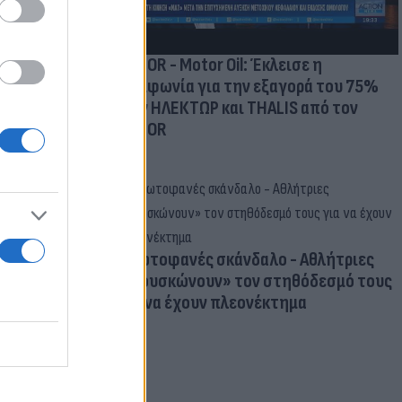
AKTOR - Motor Oil: Έκλεισε η
συμφωνία για την εξαγορά του 75%
των ΗΛΕΚΤΩΡ και THALIS από τον
AKTOR
Πρωτοφανές σκάνδαλο - Aθλήτριες
«φουσκώνουν» τον στηθόδεσμό τους
για να έχουν πλεονέκτημα
νω από τα