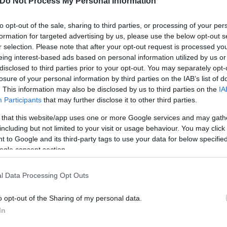
Do Not Process My Personal Information
to opt-out of the sale, sharing to third parties, or processing of your per
τογλου
Πρόγνωση καιρού
formation for targeted advertising by us, please use the below opt-out s
r selection. Please note that after your opt-out request is processed y
eing interest-based ads based on personal information utilized by us or
disclosed to third parties prior to your opt-out. You may separately opt-
losure of your personal information by third parties on the IAB’s list of
. This information may also be disclosed by us to third parties on the
IA
Participants
that may further disclose it to other third parties.
 that this website/app uses one or more Google services and may gath
including but not limited to your visit or usage behaviour. You may click 
 to Google and its third-party tags to use your data for below specifi
ogle consent section.
osition για Κωνσταντέλια
l Data Processing Opt Outs
τ»
Καλοκαιρινές διακοπές: Γι
ελεύθερος χρόνος είναι α
o opt-out of the Sharing of my personal data.
για την ψυχική υγεία των
In