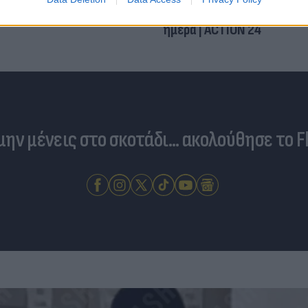
καμένα - Αγωνία για την 
ημέρα | ACTION 24
 μην μένεις στο σκοτάδι... ακολούθησε το F