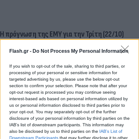
Η πρόγνωση της ΕΜΥ για την Τρίτη (22/10)
Την Τρίτη (22/10) στις Σποράδες, την Εύβοια και
Flash.gr -
Do Not Process My Personal Information
την Κρήτη, προβλέπονται πρόσκαιρα αυξημένες
νεφώσεις. Στις υπόλοιπες περιοχές σχεδόν αίθριος
If you wish to opt-out of the sale, sharing to third parties, or
καιρός με αραιές νεφώσεις κατά τόπους.
processing of your personal or sensitive information for
targeted advertising by us, please use the below opt-out
section to confirm your selection. Please note that after your
Οι άνεμοι θα πνέουν στα δυτικά από ανατολικές
opt-out request is processed you may continue seeing
interest-based ads based on personal information utilized by
διευθύνσεις 3 με 5 μποφόρ. Στα ανατολικά θα
us or personal information disclosed to third parties prior to
πνέουν βορειοανατολικοί 4 με 6 και στο Αιγαίο
your opt-out. You may separately opt-out of the further
τοπικά 7 μποφόρ με μικρή εξασθένηση το βράδυ.
disclosure of your personal information by third parties on the
IAB’s list of downstream participants. This information may
also be disclosed by us to third parties on the
IAB’s List of
Η θερμοκρασία θα φτάσει τους 21 με 23 στα
Downstream Participants
that may further disclose it to other