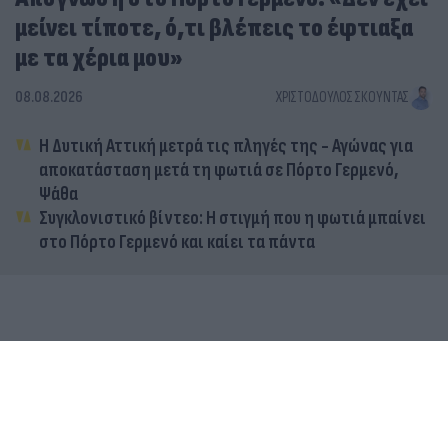
μείνει τίποτε, ό,τι βλέπεις το έφτιαξα
με τα χέρια μου»
08.08.2026
ΧΡΙΣΤΌΔΟΥΛΟΣ ΣΚΟΎΝΤΑΣ
Η Δυτική Αττική μετρά τις πληγές της - Αγώνας για
αποκατάσταση μετά τη φωτιά σε Πόρτο Γερμενό,
Ψάθα
Συγκλονιστικό βίντεο: Η στιγμή που η φωτιά μπαίνει
στο Πόρτο Γερμενό και καίει τα πάντα