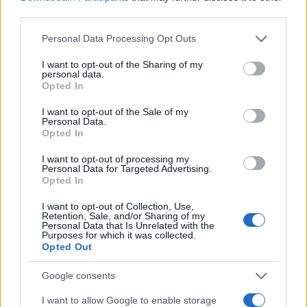
βόρεια, τους 23 με 25 στα δυτικά και τους 22 με 24
third parties.
στις υπόλοιπες περιοχές.
Please note that this website/app uses one or more Google
Personal Data Processing Opt Outs
services and may gather and store information including but
not limited to your visit or usage behaviour. You may click to
I want to opt-out of the Sharing of my
personal data.
grant or deny consent to Google and its third-party tags to
Opted In
use your data for below specified purposes in below Google
consent section.
I want to opt-out of the Sale of my
Personal Data.
Opted In
I want to opt-out of processing my
Personal Data for Targeted Advertising.
Opted In
I want to opt-out of Collection, Use,
Retention, Sale, and/or Sharing of my
Personal Data that Is Unrelated with the
Purposes for which it was collected.
Opted Out
Google consents
I want to allow Google to enable storage