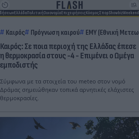
ιδήσεων
Ελλάδα
Πολιτική
Οικονομία
Επιχειρήσεις
Κόσμος
Σπορ
Showbiz
Weekend
Καιρός
Πρόγνωση καιρού
ΕΜΥ (Εθνική Μετεω
Καιρός: Σε ποια περιοχή της Ελλάδας έπεσε
η θερμοκρασία στους -4 - Επιμένει ο Ωμέγα
εμποδιστής
Σύμφωνα με τα στοιχεία του meteo στον νομό
Δράμας σημειώθηκαν τοπικά αρνητικές ελάχιστες
θερμοκρασίες.