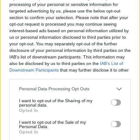
processing of your personal or sensitive information for
targeted advertising by us, please use the below opt-out
section to confirm your selection. Please note that after your
opt-out request is processed you may continue seeing
interest-based ads based on personal information utilized by
us or personal information disclosed to third parties prior to
your opt-out. You may separately opt-out of the further
disclosure of your personal information by third parties on the
IAB’s list of downstream participants. This information may
also be disclosed by us to third parties on the
IAB’s List of
Downstream Participants
that may further disclose it to other
third parties.
Please note that this website/app uses one or more Google
Personal Data Processing Opt Outs
services and may gather and store information including but
not limited to your visit or usage behaviour. You may click to
I want to opt-out of the Sharing of my
personal data.
grant or deny consent to Google and its third-party tags to
Opted In
use your data for below specified purposes in below Google
Πού θα «χτυπήσει» η κακοκαιρία τις
consent section.
I want to opt-out of the Sale of my
Personal Data.
επόμενες ώρες
Opted In