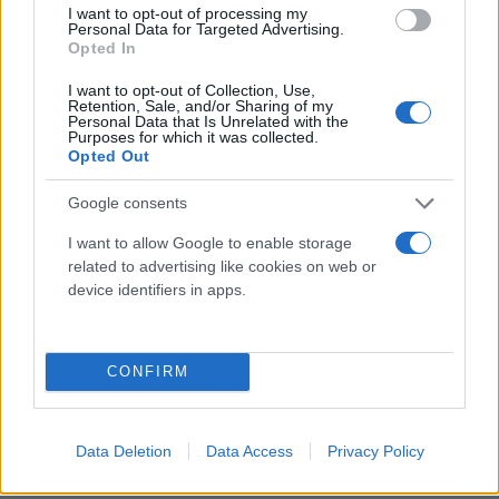
I want to opt-out of processing my
Μέσα στην Πέμπτη θα επικρατήσει άστατος καιρός
Personal Data for Targeted Advertising.
με βροχές κυρίως στη δυτική, την κεντρική τη
Opted In
βόρεια χώρα και σταδιακά και σποραδικές
I want to opt-out of Collection, Use,
καταιγίδες στα Επτάνησα, τη δυτική Πελοπόννησο,
Retention, Sale, and/or Sharing of my
Personal Data that Is Unrelated with the
ενώ σταδιακά μπόρες και καταιγίδες αναμένονται
Purposes for which it was collected.
Opted Out
και στο ανατολικό Αιγαίο, τη νότια Κρήτη και πιο
μεμονωμένα στην ανατολική Στερεά και τις
Google consents
Κυκλάδες.
I want to allow Google to enable storage
related to advertising like cookies on web or
device identifiers in apps.
Θυελλώδεις άνεμοι έως 6-8 και στο βόρειο Αιγαίο
το πρωί 9-10 μποφόρ.
CONFIRM
Η θερμοκρασία δε θα αλλάξει σημαντικά και θα
φτάσει το μεσημέρι στα δυτικά και βόρεια στους
13-15 και στην ανατολική και νότια στους 16-18οC.
Data Deletion
Data Access
Privacy Policy