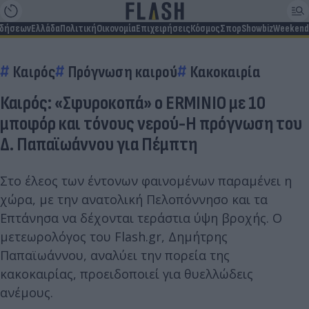
ιδήσεων
Ελλάδα
Πολιτική
Οικονομία
Επιχειρήσεις
Κόσμος
Σπορ
Showbiz
Weekend
Καιρός
Πρόγνωση καιρού
Κακοκαιρία
Καιρός: «Σφυροκοπά» ο ERMINIO με 10
μποφόρ και τόνους νερού-Η πρόγνωση του
Δ. Παπαϊωάννου για Πέμπτη
Στο έλεος των έντονων φαινομένων παραμένει η
χώρα, με την ανατολική Πελοπόννησο και τα
Επτάνησα να δέχονται τεράστια ύψη βροχής. Ο
μετεωρολόγος του Flash.gr, Δημήτρης
Παπαϊωάννου, αναλύει την πορεία της
κακοκαιρίας, προειδοποιεί για θυελλώδεις
ανέμους.