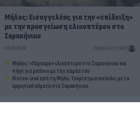
Μήλος: Εισαγγελέας για την «επίδειξη»
με την προσγείωση ελικοπτέρου στο
Σαρακήνικο
09.08.2026
ΠΑΝΑΓΙΏΤΗΣ ΣΠΑΝΌΣ
Μήλος: «Πάρκαρε» ελικόπτερο στο Σαρακήνικο και
πήγε για μπάνιο με την παρέα του
Βίντεο-σοκ από τη Μήλο: Τουρίστρια παλεύει με τα
ορμητικά κύματα στο Σαρακήνικο