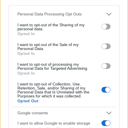
third parties.
Please note that this website/app uses one or more Google
Personal Data Processing Opt Outs
services and may gather and store information including but
not limited to your visit or usage behaviour. You may click to
I want to opt-out of the Sharing of my
personal data.
grant or deny consent to Google and its third-party tags to
Opted In
use your data for below specified purposes in below Google
consent section.
I want to opt-out of the Sale of my
Personal Data.
Opted In
I want to opt-out of processing my
Personal Data for Targeted Advertising.
Opted In
I want to opt-out of Collection, Use,
Retention, Sale, and/or Sharing of my
Personal Data that Is Unrelated with the
Purposes for which it was collected.
Opted Out
Google consents
I want to allow Google to enable storage