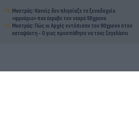
Μυστράς: Κανείς δεν πλησίαζε το ξενοδοχείο
«φρούριο» που έκρυβε τον νεκρό 90χρονο
Μυστράς: Πώς οι Αρχές εντόπισαν τον 90χρονο στον
καταψύκτη - Ο γιος προσπάθησε να τους ξεγελάσει