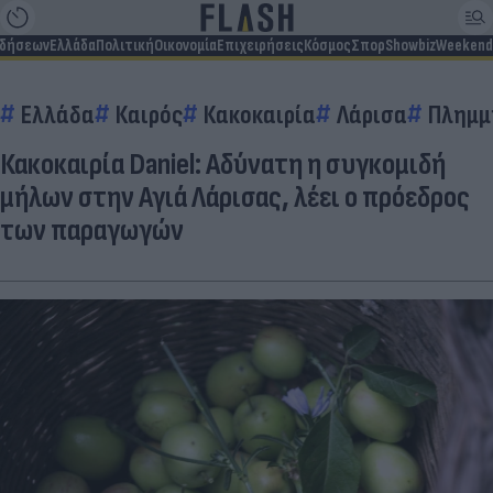
ιδήσεων
Ελλάδα
Πολιτική
Οικονομία
Επιχειρήσεις
Κόσμος
Σπορ
Showbiz
Weekend
Ελλάδα
Καιρός
Κακοκαιρία
Λάρισα
Πλημμ
Κακοκαιρία Daniel: Αδύνατη η συγκομιδή
μήλων στην Αγιά Λάρισας, λέει ο πρόεδρος
των παραγωγών