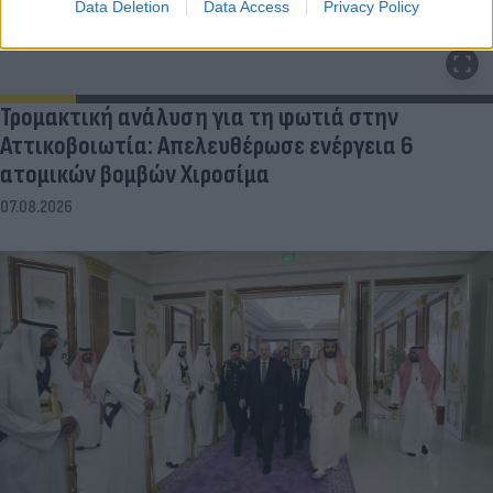
Data Deletion
Data Access
Privacy Policy
Τρομακτική ανάλυση για τη φωτιά στην
Αττικοβοιωτία: Απελευθέρωσε ενέργεια 6
ατομικών βομβών Χιροσίμα
07.08.2026