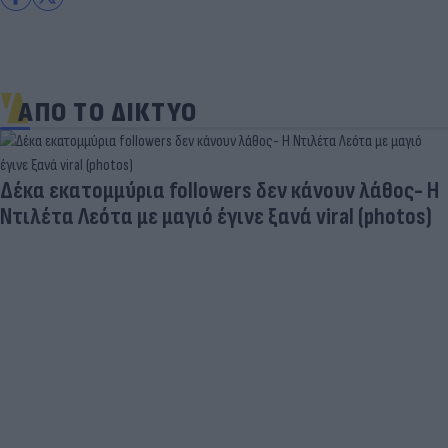
ΑΠΟ ΤΟ ΔΙΚΤΥΟ
«Στην pole position για Κωνσταντέλια η
Ντόρτμουντ»