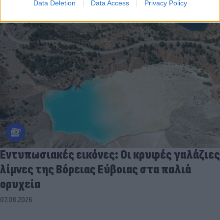
Data Deletion
Data Access
Privacy Policy
Εντυπωσιακές εικόνες: Οι κρυφές γαλάζιες
λίμνες της Βόρειας Εύβοιας στα παλιά
ορυχεία
07.08.2026