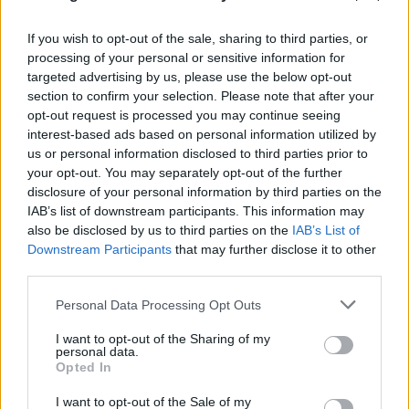
If you wish to opt-out of the sale, sharing to third parties, or
processing of your personal or sensitive information for
targeted advertising by us, please use the below opt-out
section to confirm your selection. Please note that after your
opt-out request is processed you may continue seeing
interest-based ads based on personal information utilized by
us or personal information disclosed to third parties prior to
your opt-out. You may separately opt-out of the further
disclosure of your personal information by third parties on the
IAB’s list of downstream participants. This information may
also be disclosed by us to third parties on the
IAB’s List of
Downstream Participants
that may further disclose it to other
third parties.
Please note that this website/app uses one or more Google
Personal Data Processing Opt Outs
services and may gather and store information including but
not limited to your visit or usage behaviour. You may click to
I want to opt-out of the Sharing of my
personal data.
grant or deny consent to Google and its third-party tags to
Opted In
use your data for below specified purposes in below Google
consent section.
I want to opt-out of the Sale of my