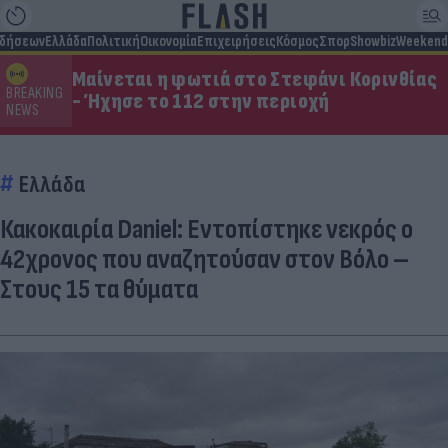
ιδήσεων
Ελλάδα
Πολιτική
Οικονομία
Επιχειρήσεις
Κόσμος
Σπορ
Showbiz
Weekend
Μαίνεται η φωτιά στο Στεφάνι Κορινθίας
BREAKING
- Ήχησε το 112 στην περιοχή
NEWS
Ελλάδα
Κακοκαιρία Daniel: Εντοπίστηκε νεκρός ο
42χρονος που αναζητούσαν στον Βόλο –
Στους 15 τα θύματα