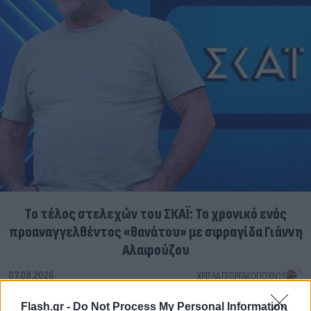
Το τέλος στελεχών του ΣΚΑΪ: Το χρονικό ενός
προαναγγελθέντος «θανάτου» με σφραγίδα Γιάννη
Αλαφούζου
07.08.2026
ΧΡΊΣΛΑ ΓΕΩΡΓΑΚΟΠΟΎΛΟΥ
Flash.gr -
Do Not Process My Personal Information