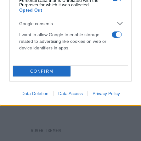
Personal Data that Is Unrelated with the
πραγματοποιείται μόνο στις περιπτώσεις που αυτό
Purposes for which it was collected.
Opted Out
είναι εφικτό και μέχρι στιγμής ενέργειες έχουν
γίνει σε περισσότερες από 1600 περιπτώσεις.
Google consents
I want to allow Google to enable storage
related to advertising like cookies on web or
device identifiers in apps.
CONFIRM
Data Deletion
Data Access
Privacy Policy