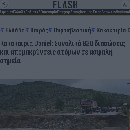
ιδήσεων
Ελλάδα
Πολιτική
Οικονομία
Επιχειρήσεις
Κόσμος
Σπορ
Showbiz
Weekend
Ελλάδα
Καιρός
Πυροσβεστική
Κακοκαιρία D
Κακοκαιρία Daniel: Συνολικά 820 διασώσεις
και απομακρύνσεις ατόμων σε ασφαλή
σημεία