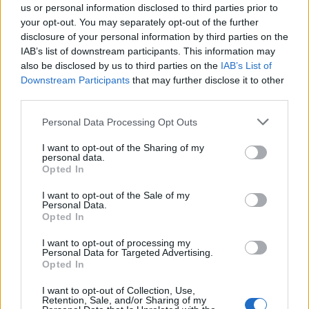
us or personal information disclosed to third parties prior to
είπε, «επιχειρήσεις γίνονται με μεγάλη προσοχή
your opt-out. You may separately opt-out of the further
γιατί όπου χρησιμοποιούνται μηχανές τα φερτά
disclosure of your personal information by third parties on the
IAB’s list of downstream participants. This information may
υλικά δυσκολεύουν την κίνησή τους και σε άλλες
also be disclosed by us to third parties on the
IAB’s List of
περιπτώσεις η ορμή των νερών δεν επιτρέπει την
Downstream Participants
that may further disclose it to other
προσέγγιση», ενώ προσέθεσε ότι «η κεραυνική
third parties.
δραστηριότητα δεν επιτρέπει την είσοδο των
Please note that this website/app uses one or more Google
Personal Data Processing Opt Outs
εναερίων μέσων στις πλημμυρισμένες περιοχές και
services and may gather and store information including but
ειδικά στην Ανατολική Θεσσαλία τα φαινόμενα θα
not limited to your visit or usage behaviour. You may click to
I want to opt-out of the Sharing of my
personal data.
grant or deny consent to Google and its third-party tags to
επιμείνουν μέχρι αργά το απόγευμα».
Opted In
use your data for below specified purposes in below Google
consent section.
I want to opt-out of the Sale of my
Επιπλέον επισήμανε ότι το Κέντρο Επιχειρήσεων
Personal Data.
Opted In
του Πυροσβεστικού Σώματος από την Τρίτη στις
07.00 το πρωί έως τώρα έχει λάβει 4.870 κλήσεις
I want to opt-out of processing my
Personal Data for Targeted Advertising.
κυρίως για αντλήσεις υδάτων, κοπές δέντρων,
Opted In
διασώσεις κι απομακρύνσεις ατόμων προς ασφαλή
I want to opt-out of Collection, Use,
σημεία και προσέθεσε ότι η άντληση υδάτων
Retention, Sale, and/or Sharing of my