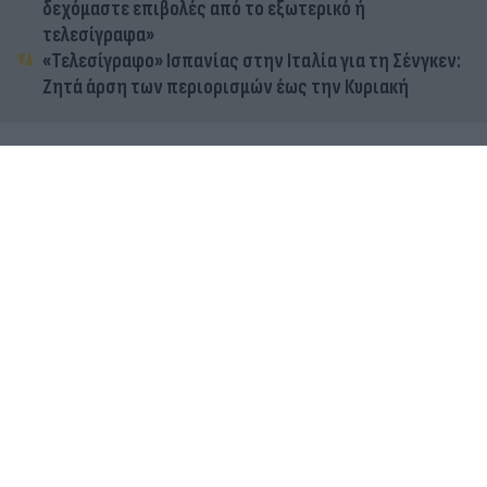
δεχόμαστε επιβολές από το εξωτερικό ή
τελεσίγραφα»
«Τελεσίγραφο» Ισπανίας στην Ιταλία για τη Σένγκεν:
Ζητά άρση των περιορισμών έως την Κυριακή