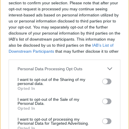
section to confirm your selection. Please note that after your
opt-out request is processed you may continue seeing
interest-based ads based on personal information utilized by
Τα έντονα φαινόμενα εντοπίζονται στο κέντρο
us or personal information disclosed to third parties prior to
αλλά και τα νότια προάστια της Αθήνας.
your opt-out. You may separately opt-out of the further
disclosure of your personal information by third parties on the
IAB’s list of downstream participants. This information may
Η Πυροσβεστική Υπηρεσία έχει δεχτεί μέχρι τις
also be disclosed by us to third parties on the
IAB’s List of
13:30 τηλεφωνήματα για αντλήσεις υδάτων από το
Downstream Participants
that may further disclose it to other
Κερατσίνι και τη Βούλα, καθώς και για
third parties.
απεγκλωβισμό από οχήματα επίσης στην περιοχή
Please note that this website/app uses one or more Google
Personal Data Processing Opt Outs
του Κερατσινίου. Όπως αναφέρουν για την ώρα τα
services and may gather and store information including but
περιστατικά είναι μενομωμένα.
not limited to your visit or usage behaviour. You may click to
I want to opt-out of the Sharing of my
personal data.
grant or deny consent to Google and its third-party tags to
Opted In
use your data for below specified purposes in below Google
Σύμφωνα με το meteo, ισχυρή βροχόπτωση
consent section.
I want to opt-out of the Sale of my
Personal Data.
σημειώνεται σε Νίκαια, Πειραιά, Καλλιθέα, Χαϊδάρι,
Opted In
Κέντρο - Γκάζι, Νέο Κόσμο, Νέα Σμύρνη, Φάληρο,
Πέραμα.
I want to opt-out of processing my
Personal Data for Targeted Advertising.
Opted In