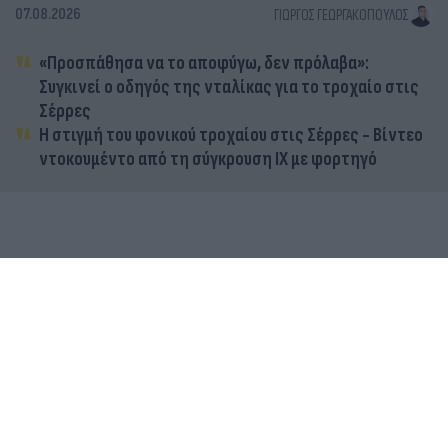
07.08.2026
ΓΙΏΡΓΟΣ ΓΕΩΡΓΑΚΌΠΟΥΛΟΣ
«Προσπάθησα να το αποφύγω, δεν πρόλαβα»:
Συγκινεί ο οδηγός της νταλίκας για το τροχαίο στις
Σέρρες
Η στιγμή του φονικού τροχαίου στις Σέρρες - Βίντεο
ντοκουμέντο από τη σύγκρουση ΙΧ με φορτηγό