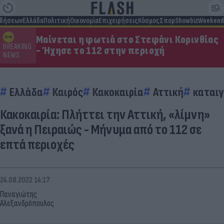
ιδήσεων
Ελλάδα
Πολιτική
Οικονομία
Επιχειρήσεις
Κόσμος
Σπορ
Showbiz
Weekend
Μαίνεται η φωτιά στο Στεφάνι Κορινθίας
BREAKING
- Ήχησε το 112 στην περιοχή
NEWS
Ελλάδα
Καιρός
Κακοκαιρία
Αττική
καταιγ
Κακοκαιρία: Πλήττει την Αττική, «λίμνη»
ξανά η Πειραιώς - Μήνυμα από το 112 σε
επτά περιοχές
24.08.2022 14:17
Παναγιώτης
Αλεξανδρόπουλος