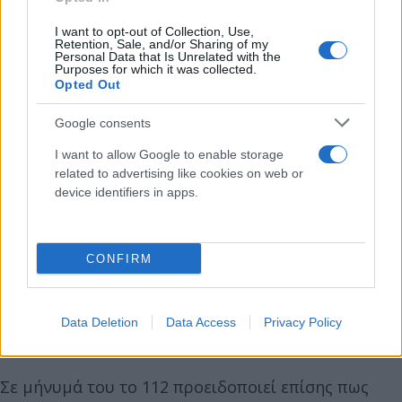
Μήνυμα από το 112 σε επτά περιοχές
I want to opt-out of Collection, Use,
Retention, Sale, and/or Sharing of my
Personal Data that Is Unrelated with the
Purposes for which it was collected.
Μήνυμα μέσω του 112 έστειλε η Πολιτική
Opted Out
Προστασία στους κατοίκους και τους επισκέπτες
Google consents
των περιοχών που θα πλήξει το επόμενο 48ωρο η
κακοκαιρία.
I want to allow Google to enable storage
related to advertising like cookies on web or
device identifiers in apps.
Πρόκειται για τις παραθαλάσσιες περιοχές
Αν.Μακεδονίας-Θράκης & Κ.Μακεδονίας, νησιά
Β.Αιγαίου, Θεσσαλία, Σποράδες, περιοχές Αν.
CONFIRM
Στερεάς Ελλάδας & Εύβοια.
Data Deletion
Data Access
Privacy Policy
Σε μήνυμά του το 112 προειδοποιεί επίσης πως