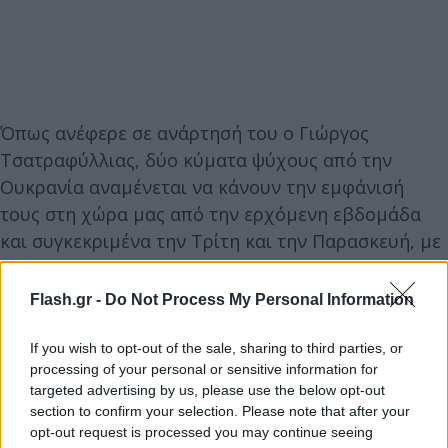
Όπως ανέφερε σε ανάρτησή του ο Γιώργος
Τσατραφύλλιας, δύο κύματα ψύχους από την
Ουκρανία αναμένεται να κάνουν την εμφάνισή
τους στη χώρα μας από την ερχόμενη εβδομάδα
και συγκεκριμένα την Τρίτη και την Παρασκευή, με
τον μετεωρολόγο να προβλέπει ισχυρό παγετό,
πτώση της θερμοκρασίας έως και 8 βαθμούς
Flash.gr -
Do Not Process My Personal Information
Κελσίου και χιόνια ακόμη και στην Αττική.
If you wish to opt-out of the sale, sharing to third parties, or
processing of your personal or sensitive information for
targeted advertising by us, please use the below opt-out
section to confirm your selection. Please note that after your
opt-out request is processed you may continue seeing