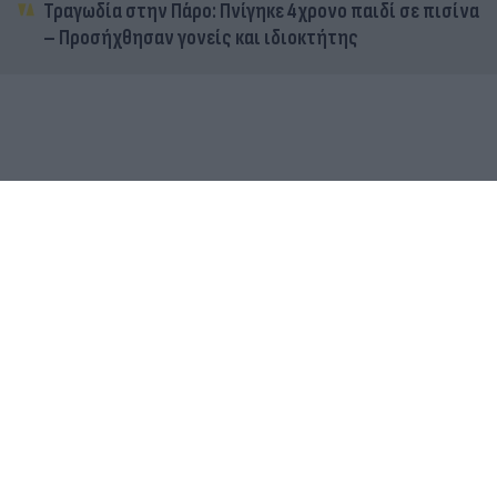
Τραγωδία στην Πάρο: Πνίγηκε 4χρονο παιδί σε πισίνα
– Προσήχθησαν γονείς και ιδιοκτήτης