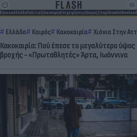
ιδήσεων
Ελλάδα
Πολιτική
Οικονομία
Επιχειρήσεις
Κόσμος
Σπορ
Showbiz
Weekend
Ελλάδα
Καιρός
Κακοκαιρία
Χιόνια Στην Ατ
Κακοκαιρία: Πού έπεσε το μεγαλύτερο ύψος
βροχής - «Πρωταθλητές» Άρτα, Ιωάννινα