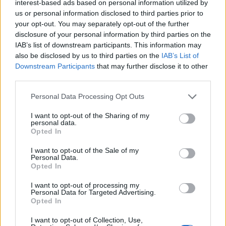
interest-based ads based on personal information utilized by
us or personal information disclosed to third parties prior to
your opt-out. You may separately opt-out of the further
disclosure of your personal information by third parties on the
IAB’s list of downstream participants. This information may
also be disclosed by us to third parties on the
IAB’s List of
Downstream Participants
that may further disclose it to other
third parties.
Please note that this website/app uses one or more Google
Personal Data Processing Opt Outs
services and may gather and store information including but
not limited to your visit or usage behaviour. You may click to
I want to opt-out of the Sharing of my
personal data.
grant or deny consent to Google and its third-party tags to
Opted In
use your data for below specified purposes in below Google
consent section.
I want to opt-out of the Sale of my
Personal Data.
Opted In
I want to opt-out of processing my
Personal Data for Targeted Advertising.
Σημειώνεται πως η ΕΜΥ έχει επικαιροποιήσει
Opted In
το Έκτακτο Δελτίο Επιδείνωσης Καιρού, σύμφωνα
I want to opt-out of Collection, Use,