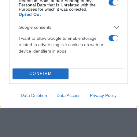
με το οποίο μέχρι το βράδυ της Κυριακής (7/1) θα
Retention, Sale, and/or Sharing of my
Personal Data that Is Unrelated with the
συνεχιστούν οι καταιγίδες και οι θυελλώδεις
Purposes for which it was collected.
Opted Out
άνεμοι.
Google consents
Σύμφωνα με την επικαιροποίηση του έκτακτου
I want to allow Google to enable storage
δελτίου επιδείνωσης του καιρού, η κακοκαιρία θα
related to advertising like cookies on web or
συνεχιστεί έως και τις βραδινές ώρες της Κυριακής
device identifiers in apps.
(7/1), με κύρια χαρακτηριστικά τις ισχυρές βροχές
και καταιγίδες και τους θυελλώδεις νοτιοδυτικούς
CONFIRM
ανέμους στα πελάγη, εντάσεως 7 με 8 μποφόρ.
Data Deletion
Data Access
Privacy Policy