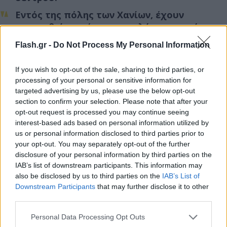
Εντός της
πόλης των Χανίων
, έχουν
σημειωθεί μικρές και μεγαλύτερες πτώσεις
δέντρων, όπως στην οδό Μυλωνογιάννη,
Flash.gr -
Do Not Process My Personal Information
στον Άη Γιάννη, στον Γαλατά και στον κόμβο
του Γαλατά.
If you wish to opt-out of the sale, sharing to third parties, or
Πτώσεις έχουν καταγραφεί και στον
ΒΟΑΚ
processing of your personal or sensitive information for
targeted advertising by us, please use the below opt-out
και σε άλλα σημεία της Εθνικής Οδού.
section to confirm your selection. Please note that after your
Δύο στύλοι της ΔΕΗ
έπεσαν στην περιοχή
opt-out request is processed you may continue seeing
της Παρηγοριάς.
interest-based ads based on personal information utilized by
us or personal information disclosed to third parties prior to
your opt-out. You may separately opt-out of the further
Ο κ. Τσουπάκης τόνισε τον συνεχή συντονισμό των
disclosure of your personal information by third parties on the
υπηρεσιών για παροχή βοήθειας όπου χρειάζεται
IAB’s list of downstream participants. This information may
also be disclosed by us to third parties on the
IAB’s List of
και συνέστησε στον κόσμο να προσέχει και
να μην
Downstream Participants
that may further disclose it to other
κινείται κάτω από τα δέντρα
μέχρι να κοπάσει ο
third parties.
άνεμος.
Please note that this website/app uses one or more Google
Personal Data Processing Opt Outs
services and may gather and store information including but