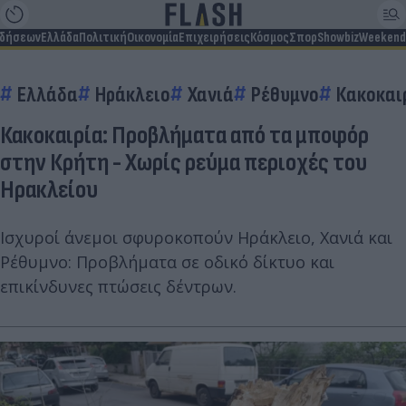
ιδήσεων
Ελλάδα
Πολιτική
Οικονομία
Επιχειρήσεις
Κόσμος
Σπορ
Showbiz
Weekend
Ελλάδα
Ηράκλειο
Χανιά
Ρέθυμνο
Κακοκαι
Κακοκαιρία: Προβλήματα από τα μποφόρ
στην Κρήτη - Χωρίς ρεύμα περιοχές του
Ηρακλείου
Ισχυροί άνεμοι σφυροκοπούν Ηράκλειο, Χανιά και
Ρέθυμνο: Προβλήματα σε οδικό δίκτυο και
επικίνδυνες πτώσεις δέντρων.