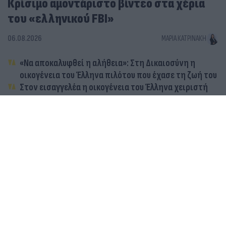
Κρίσιμο αμοντάριστο βίντεο στα χέρια
του «ελληνικού FBI»
06.08.2026
ΜΑΡΊΑ ΚΑΤΡΙΝΆΚΗ
«Να αποκαλυφθεί η αλήθεια»: Στη Δικαιοσύνη η
οικογένεια του Έλληνα πιλότου που έχασε τη ζωή του
Στον εισαγγελέα η οικογένεια του Έλληνα χειριστή
του Bell: Παράσταση προς υποστήριξη της
κατηγορίας