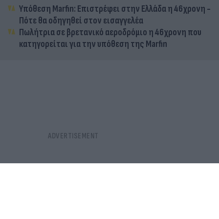
Υπόθεση Marfin: Επιστρέφει στην Ελλάδα η 46χρονη -
Πότε θα οδηγηθεί στον εισαγγελέα
Πωλήτρια σε βρετανικό αεροδρόμιο η 46χρονη που
κατηγορείται για την υπόθεση της Marfin