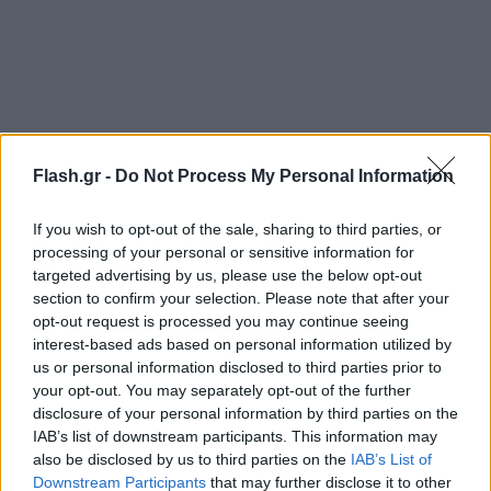
Flash.gr -
Do Not Process My Personal Information
If you wish to opt-out of the sale, sharing to third parties, or
processing of your personal or sensitive information for
targeted advertising by us, please use the below opt-out
section to confirm your selection. Please note that after your
Αναλυτικά, χθες το πρωί πραγματοποιήθηκε
opt-out request is processed you may continue seeing
οργανωμένη αστυνομική επιχείρηση και
interest-based ads based on personal information utilized by
εξερεύνηση στην συγκεκριμένη περιοχή, κατά την
us or personal information disclosed to third parties prior to
your opt-out. You may separately opt-out of the further
οποία εντοπίσθηκε, εντός οριοθετημένου
disclosure of your personal information by third parties on the
αγροκτήματος, σε ειδικά διαμορφωμένο και
IAB’s list of downstream participants. This information may
κατάλληλα εκχερσωμένο χώρο, φυτεία κάνναβης,
also be disclosed by us to third parties on the
IAB’s List of
στην οποία
καλλιεργούνταν συνολικά 51
Downstream Participants
that may further disclose it to other