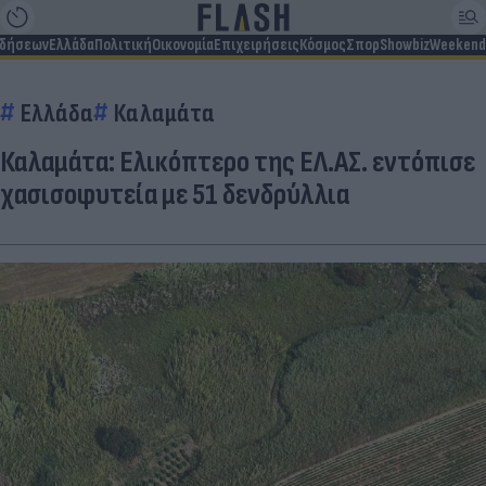
ιδήσεων
Ελλάδα
Πολιτική
Οικονομία
Επιχειρήσεις
Κόσμος
Σπορ
Showbiz
Weekend
Ελλάδα
Καλαμάτα
Καλαμάτα: Ελικόπτερο της ΕΛ.ΑΣ. εντόπισε
χασισοφυτεία με 51 δενδρύλλια