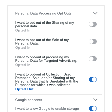
third parties.
δενδρύλλια κάνναβης, ύψους έως 1,7 μέτρων,
περίπου, τα οποία εκριζώθηκαν και
Please note that this website/app uses one or more Google
Personal Data Processing Opt Outs
services and may gather and store information including but
κατασχέθηκαν μαζί με τον αντίστοιχο
not limited to your visit or usage behaviour. You may click to
I want to opt-out of the Sharing of my
αρδευτικό εξοπλισμό που βρέθηκε στο χώρο.
personal data.
grant or deny consent to Google and its third-party tags to
Opted In
use your data for below specified purposes in below Google
consent section.
Όπως προέκυψε, τη φυτεία καλλιεργούσαν ο
I want to opt-out of the Sale of my
Personal Data.
33χρονος μαζί με τον πατέρα του, οι οποίοι
Opted In
εντοπίσθηκαν και συνελήφθησαν.
I want to opt-out of processing my
Personal Data for Targeted Advertising.
Opted In
I want to opt-out of Collection, Use,
Retention, Sale, and/or Sharing of my
Personal Data that Is Unrelated with the
Purposes for which it was collected.
Opted Out
Google consents
I want to allow Google to enable storage