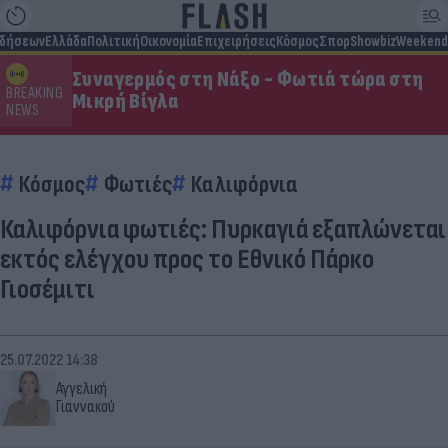
ιδήσεων
Ελλάδα
Πολιτική
Οικονομία
Επιχειρήσεις
Κόσμος
Σπορ
Showbiz
Weekend
Συναγερμός στη Νάξο - Φωτιά τώρα στη
BREAKING
Μικρή Βίγλα
NEWS
Κόσμος
Φωτιές
Καλιφόρνια
Καλιφόρνια φωτιές: Πυρκαγιά εξαπλώνεται
εκτός ελέγχου προς το Εθνικό Πάρκο
Γιοσέμιτι
25.07.2022 14:38
Αγγελική
Γιαννακού