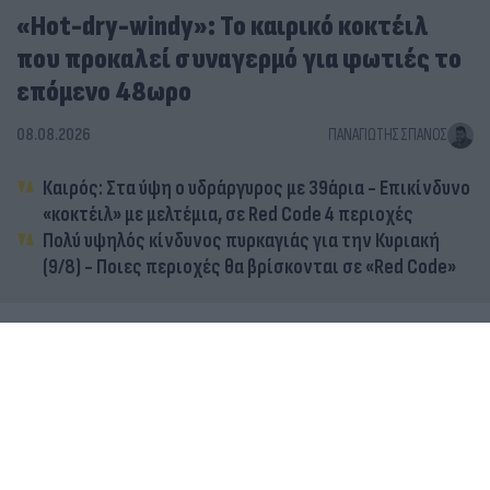
«Hot-dry-windy»: Το καιρικό κοκτέιλ
που προκαλεί συναγερμό για φωτιές το
επόμενο 48ωρο
08.08.2026
ΠΑΝΑΓΙΏΤΗΣ ΣΠΑΝΌΣ
Καιρός: Στα ύψη ο υδράργυρος με 39άρια - Επικίνδυνο
«κοκτέιλ» με μελτέμια, σε Red Code 4 περιοχές
Πολύ υψηλός κίνδυνος πυρκαγιάς για την Κυριακή
(9/8) - Ποιες περιοχές θα βρίσκονται σε «Red Code»