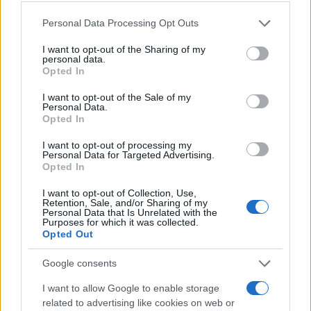
Please note that this website/app uses one or more Google
Personal Data Processing Opt Outs
services and may gather and store information including but
not limited to your visit or usage behaviour. You may click to
I want to opt-out of the Sharing of my
personal data.
grant or deny consent to Google and its third-party tags to
Opted In
use your data for below specified purposes in below Google
consent section.
I want to opt-out of the Sale of my
Personal Data.
Περίπου 3.800 άνθρωποι είχαν λάβει εντολή να
Opted In
απομακρυνθούν από τα σπίτια τους, δήλωσε σε
I want to opt-out of processing my
ενημέρωση των δημοσιογράφων ο σερίφης της
Personal Data for Targeted Advertising.
Opted In
κομητείας Μαριπόζα Τζέρεμι Μπριζ.
I want to opt-out of Collection, Use,
Retention, Sale, and/or Sharing of my
Personal Data that Is Unrelated with the
https://www.youtube.com/watch?v=Rnt-Zr4sP4o
Purposes for which it was collected.
Opted Out
Αξιωματούχοι της πυροσβεστικής της Καλιφόρνιας
Google consents
ανακοίνωσαν ότι έχουν από νωρίς αποστείλει
I want to allow Google to enable storage
ενισχυμένες ομάδες πυρόσβεσης, αλλά η πυρκαγιά
related to advertising like cookies on web or