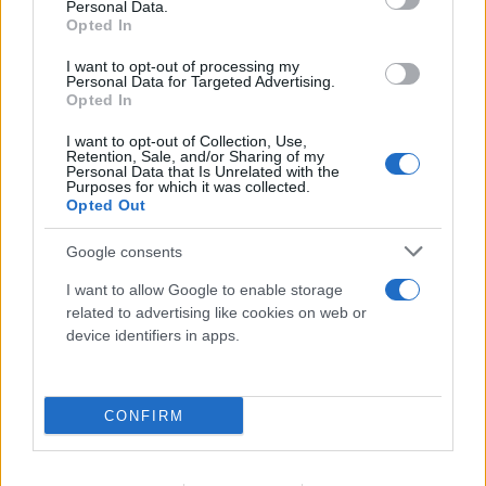
Personal Data.
Opted In
I want to opt-out of processing my
Personal Data for Targeted Advertising.
Opted In
Συντριβή ελικοπτέρων στην Ψάθα: Κρίσιμο
I want to opt-out of Collection, Use,
αμοντάριστο βίντεο στα χέρια του «ελληνικού
Retention, Sale, and/or Sharing of my
FBI»
Personal Data that Is Unrelated with the
Purposes for which it was collected.
Opted Out
06.08.2026
Google consents
I want to allow Google to enable storage
related to advertising like cookies on web or
device identifiers in apps.
CONFIRM