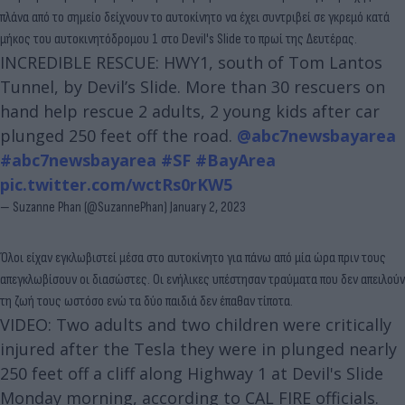
πλάνα από το σημείο δείχνουν το αυτοκίνητο να έχει συντριβεί σε γκρεμό κατά
μήκος του αυτοκινητόδρομου 1 στο Devil's Slide το πρωί της Δευτέρας.
INCREDIBLE RESCUE: HWY1, south of Tom Lantos
Tunnel, by Devil’s Slide. More than 30 rescuers on
hand help rescue 2 adults, 2 young kids after car
plunged 250 feet off the road.
@abc7newsbayarea
#abc7newsbayarea
#SF
#BayArea
pic.twitter.com/wctRs0rKW5
— Suzanne Phan (@SuzannePhan)
January 2, 2023
Όλοι είχαν εγκλωβιστεί μέσα στο αυτοκίνητο για πάνω από μία ώρα πριν τους
απεγκλωβίσουν οι διασώστες. Οι ενήλικες υπέστησαν τραύματα που δεν απειλούν
τη ζωή τους ωστόσο ενώ τα δύο παιδιά δεν έπαθαν τίποτα.
VIDEO: Two adults and two children were critically
injured after the Tesla they were in plunged nearly
250 feet off a cliff along Highway 1 at Devil's Slide
Monday morning, according to CAL FIRE officials.