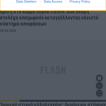
Data Deletion
Data Access
Privacy Policy
Κρίση στο κόμμα Καρυστιανού: Δύο ακόμη
στελέχη αποχωρούν καταγγέλλοντας κλειστό
σύστημα αποφάσεων
06.08.2026
Τρομερή στιγμή αλληλεγγύης: Λουόμενοι στήνουν