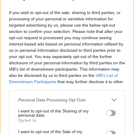
If you wish to opt-out of the sale, sharing to third parties, or
processing of your personal or sensitive information for
targeted advertising by us, please use the below opt-out
section to confirm your selection. Please note that after your
opt-out request is processed you may continue seeing
interest-based ads based on personal information utilized by
us or personal information disclosed to third parties prior to
your opt-out. You may separately opt-out of the further
disclosure of your personal information by third parties on the
IAB’s list of downstream participants. This information may
also be disclosed by us to third parties on the
IAB’s List of
Downstream Participants
that may further disclose it to other
third parties.
Please note that this website/app uses one or more Google
Personal Data Processing Opt Outs
services and may gather and store information including but
not limited to your visit or usage behaviour. You may click to
I want to opt-out of the Sharing of my
personal data.
grant or deny consent to Google and its third-party tags to
Opted In
use your data for below specified purposes in below Google
consent section.
I want to opt-out of the Sale of my