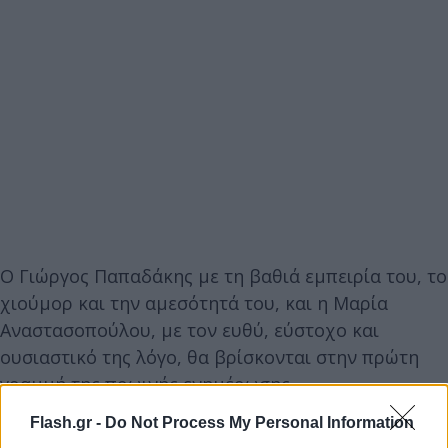
Ο Γιώργος Παπαδάκης με τη βαθιά εμπειρία του, το
χιούμορ και την αμεσότητά του, και η Μαρία
Αναστασοπούλου, με τον ευθύ, εύστοχο και
ουσιαστικό της λόγο, θα βρίσκονται στην πρώτη
γραμμή της πρωινής ενημέρωσης.
Flash.gr -
Do Not Process My Personal Information