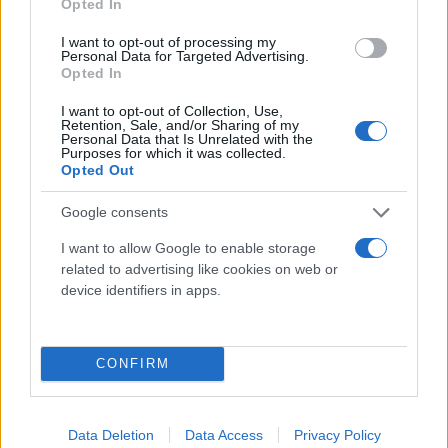
Opted In
I want to opt-out of processing my
Personal Data for Targeted Advertising.
Opted In
I want to opt-out of Collection, Use,
Retention, Sale, and/or Sharing of my
Personal Data that Is Unrelated with the
Purposes for which it was collected.
Opted Out
Google consents
Μαζί με τη δημοσιογραφική ομάδα της εκπομπής,
I want to allow Google to enable storage
θα δίνουν απαντήσεις σε όλες τις ερωτήσεις των
related to advertising like cookies on web or
τηλεθεατών, θα υποδέχονται καλεσμένους, θα
device identifiers in apps.
φέρνουν σε πρώτο πλάνο όλα όσα πρέπει να
γνωρίζουμε και θα λένε την μακροβιότερη και πιο
CONFIRM
διαχρονική καλημέρα της μικρής οθόνης.
O Γιώργος Γρηγοριάδης θα μας ενημερώνει για όλα
Data Deletion
Data Access
Privacy Policy