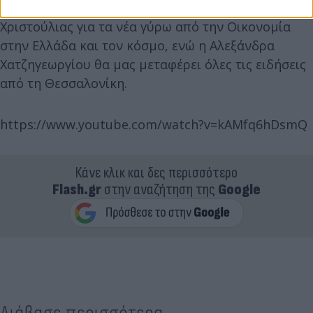
τα θέματα της επικαιρότητας, ο Δημήτρης
Χριστούλιας για τα νέα γύρω από την Οικονομία
στην Ελλάδα και τον κόσμο, ενώ η Αλεξάνδρα
Χατζηγεωργίου θα μας μεταφέρει όλες τις ειδήσεις
από τη Θεσσαλονίκη.
https://www.youtube.com/watch?v=kAMfq6hDsmQ
Κάνε κλικ και δες περισσότερο
Flash.gr
στην αναζήτηση της
Google