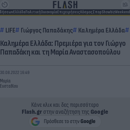
ιδήσεων
Ελλάδα
Πολιτική
Οικονομία
Επιχειρήσεις
Κόσμος
Σπορ
Showbiz
Weekend
LIFE
Γιώργος Παπαδάκης
Καλημέρα Ελλάδα
Καλημέρα Ελλάδα: Πρεμιέρα για τον Γιώργο
Παπαδάκη και τη Μαρία Αναστασοπούλου
30.08.2022 16:49
Μαρία
Ευσταθίου
Κάνε κλικ και δες περισσότερο
Flash.gr
στην αναζήτηση της
Google