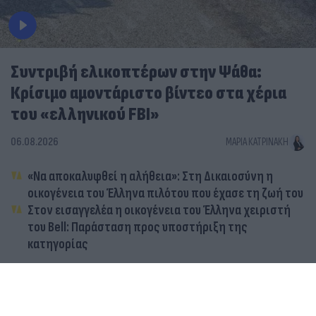
Συντριβή ελικοπτέρων στην Ψάθα:
Κρίσιμο αμοντάριστο βίντεο στα χέρια
του «ελληνικού FBI»
06.08.2026
ΜΑΡΊΑ ΚΑΤΡΙΝΆΚΗ
«Να αποκαλυφθεί η αλήθεια»: Στη Δικαιοσύνη η
οικογένεια του Έλληνα πιλότου που έχασε τη ζωή του
Στον εισαγγελέα η οικογένεια του Έλληνα χειριστή
του Bell: Παράσταση προς υποστήριξη της
κατηγορίας