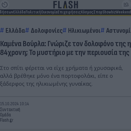
ιδήσεων
Ελλάδα
Πολιτική
Οικονομία
Επιχειρήσεις
Κόσμος
Σπορ
Showbiz
Weekend
Ελλάδα
Δολοφονίες
Ηλικιωμένοι
Αστυνομ
Καμένα Βούρλα: Γνώριζε τον δολοφόνο της η
84χρονη; Το μυστήριο με την περιουσία της
Στο σπίτι φέρεται να είχε χρήματα ή χρυσαφικά,
αλλά βρέθηκε μόνο ένα πορτοφολάκι, είπε ο
ξάδερφος της ηλικιωμένης γυναίκας.
15.10.2024 10:14
Συντακτική
Ομάδα
Flash.gr