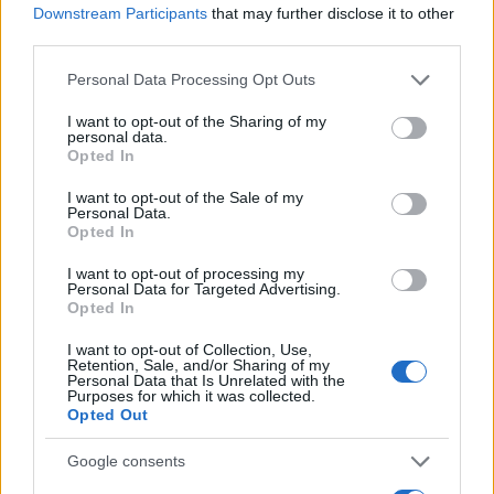
Downstream Participants
that may further disclose it to other
third parties.
Please note that this website/app uses one or more Google
Personal Data Processing Opt Outs
services and may gather and store information including but
not limited to your visit or usage behaviour. You may click to
I want to opt-out of the Sharing of my
personal data.
grant or deny consent to Google and its third-party tags to
Opted In
use your data for below specified purposes in below Google
consent section.
I want to opt-out of the Sale of my
Personal Data.
Opted In
I want to opt-out of processing my
Personal Data for Targeted Advertising.
Opted In
I want to opt-out of Collection, Use,
Retention, Sale, and/or Sharing of my
Ξάδερφος 84χρονης: «Ο σύντροφός της την
Personal Data that Is Unrelated with the
Purposes for which it was collected.
χτυπούσε»
Opted Out
«Εγώ τη βρήκα μαζί με την αστυνομία. Έπαθα σοκ»,
Google consents
ανέφερε στο MEGA ξάδερφος της 84χρονης, με τον