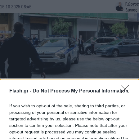
Γιώργος
16.10.2025 08:46
Διάκος
Flash.gr -
Do Not Process My Personal Information
Φοινικούντα: Βίντεο ντοκουμέντο από την
επιστροφή του 22χρονου στο σπίτι του μετά το
If you wish to opt-out of the sale, sharing to third parties, or
διπλό φονικό
processing of your personal or sensitive information for
targeted advertising by us, please use the below opt-out
Ο 22χρονος φερόμενος ως φυσικός αυτουργός του διπλού
section to confirm your selection. Please note that after your
φονικού καταγράφεται σε βίντεο μια ημέρα μετά το έγκλημα να
opt-out request is processed you may continue seeing
επιστρέφει στο σπίτι του στην Καλλιθέα.
interest-based ads based on personal information utilized by