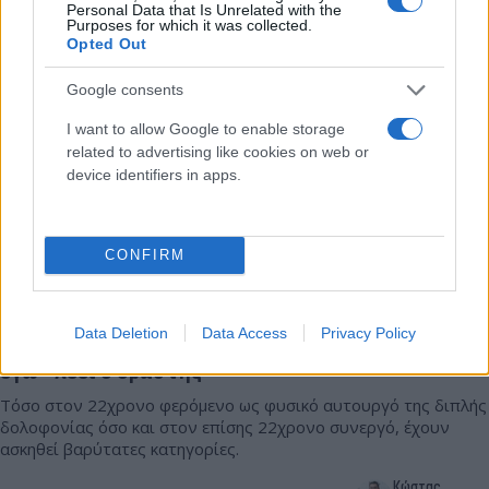
15.10.2025 19:32
Personal Data that Is Unrelated with the
Παπαδόπουλος
Purposes for which it was collected.
Opted Out
Google consents
I want to allow Google to enable storage
related to advertising like cookies on web or
device identifiers in apps.
CONFIRM
Φοινικούντα: Κενά «βλέπει» η ΕΛΑΣ στην
Data Deletion
Data Access
Privacy Policy
κατάθεση του συνεργού - «Δεν τους σκότωσα
εγώ» λέει ο δράστης
Τόσο στον 22χρονο φερόμενο ως φυσικό αυτουργό της διπλής
δολοφονίας όσο και στον επίσης 22χρονο συνεργό, έχουν
ασκηθεί βαρύτατες κατηγορίες.
Κώστας