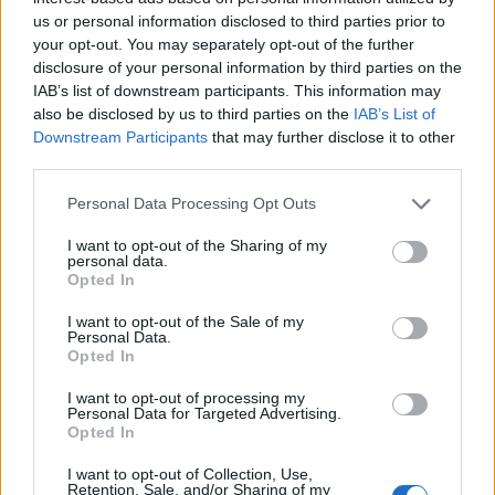
Συντακτική
us or personal information disclosed to third parties prior to
15.10.2025 21:30
Ομάδα
your opt-out. You may separately opt-out of the further
Flash.gr
disclosure of your personal information by third parties on the
IAB’s list of downstream participants. This information may
also be disclosed by us to third parties on the
IAB’s List of
Downstream Participants
that may further disclose it to other
third parties.
Please note that this website/app uses one or more Google
Personal Data Processing Opt Outs
services and may gather and store information including but
not limited to your visit or usage behaviour. You may click to
I want to opt-out of the Sharing of my
personal data.
grant or deny consent to Google and its third-party tags to
Opted In
use your data for below specified purposes in below Google
consent section.
I want to opt-out of the Sale of my
Personal Data.
Opted In
Φοινικούντα: Προθεσμία να απολογηθούν την
Κυριακή πήραν οι δύο 22χρονοι
I want to opt-out of processing my
Personal Data for Targeted Advertising.
Οι δύο συλληφθέντες πρόκειται να απολογηθούν την Κυριακή
Opted In
19/10 στις 12:00 το μεσημέρι.
I want to opt-out of Collection, Use,
Κώστας
Retention, Sale, and/or Sharing of my