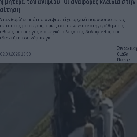
η μητέρα του ανιψιού -Οι αναφορές κλειδιά στην
αίτηση
Υπενθυμίζεται ότι ο ανιψιός είχε αρχικά παρουσιαστεί ως
αυτόπτης μάρτυρας, όμως στη συνέχεια κατηγορήθηκε ως
ηθικός αυτουργός και «εγκέφαλος» της δολοφονίας του
ιδιοκτήτη του κάμπινγκ.
Συντακτική
02.03.2026 13:58
Ομάδα
Flash.gr