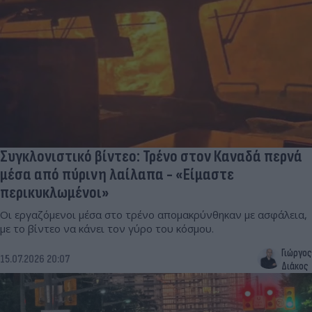
Συγκλονιστικό βίντεο: Τρένο στον Καναδά περνά
μέσα από πύρινη λαίλαπα - «Είμαστε
περικυκλωμένοι»
Οι εργαζόμενοι μέσα στο τρένο απομακρύνθηκαν με ασφάλεια,
με το βίντεο να κάνει τον γύρο του κόσμου.
Γιώργος
15.07.2026 20:07
Διάκος