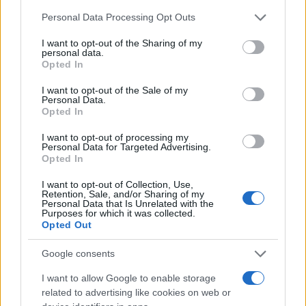
Please note that this website/app uses one or more Google
Personal Data Processing Opt Outs
services and may gather and store information including but
not limited to your visit or usage behaviour. You may click to
I want to opt-out of the Sharing of my
personal data.
grant or deny consent to Google and its third-party tags to
Opted In
use your data for below specified purposes in below Google
consent section.
I want to opt-out of the Sale of my
Personal Data.
Opted In
I want to opt-out of processing my
Καναδάς-Μαρόκο 0-3: Ο Ουναΐ καθάρισε για τους
Personal Data for Targeted Advertising.
Opted In
Αφρικανούς και τους έστειλε στους «8»
I want to opt-out of Collection, Use,
Ο πρώην παίκτης του Παναθηναϊκού Ουναΐ , σκόραρε δις και
Retention, Sale, and/or Sharing of my
ένα «κερασάκι» από τον Ραχίμι έστειλε το Μαρόκο στα
Personal Data that Is Unrelated with the
προημιτελικά της διοργάνωσης.
Purposes for which it was collected.
Opted Out
Φώτης
04.07.2026 22:05
Ξένος
Google consents
I want to allow Google to enable storage
related to advertising like cookies on web or