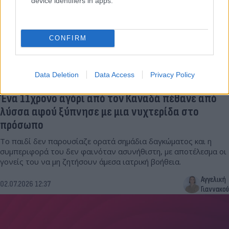
device identifiers in apps.
CONFIRM
Data Deletion
Data Access
Privacy Policy
Ένα 11χρονο αγόρι από τον Καναδά πέθανε από
λύσσα αφού ξύπνησε με μια νυχτερίδα στο
πρόσωπο
Το παιδί δεν παρουσίαζε ορατά σημάδια δαγκώματος και η
συμπεριφορά του δεν φαινόταν ασυνήθιστη, με αποτέλεσμα οι
γονείς του να μη ζητήσουν άμεσα ιατρική βοήθεια.
Αγγελική
02.07.2026 12:37
Γιαννακού