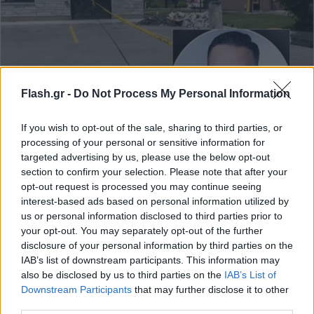
Flash.gr -
Do Not Process My Personal Information
If you wish to opt-out of the sale, sharing to third parties, or
Καναδάς: Οδοντίατρος δολοφόνησε τους δύο
processing of your personal or sensitive information for
γιους του, πυρπόλησε το ιατρείο του και
targeted advertising by us, please use the below opt-out
αυτοκτόνησε
section to confirm your selection. Please note that after your
opt-out request is processed you may continue seeing
Oι αστυνομικοί εντόπισαν στο γραφείο του πολυσέλιδο
interest-based ads based on personal information utilized by
χειρόγραφο σημείωμα, στο οποίο ο 40χρονος στρεφόταν κατά
us or personal information disclosed to third parties prior to
της πρώην συζύγου του, αλλά και του συστήματος απονομής
your opt-out. You may separately opt-out of the further
δικαιοσύνης και των οικογενειακών δικαστηρίων.
disclosure of your personal information by third parties on the
Γιώργος
IAB’s list of downstream participants. This information may
07.07.2026 08:55
Γεωργακόπουλος
also be disclosed by us to third parties on the
IAB’s List of
Downstream Participants
that may further disclose it to other
third parties.