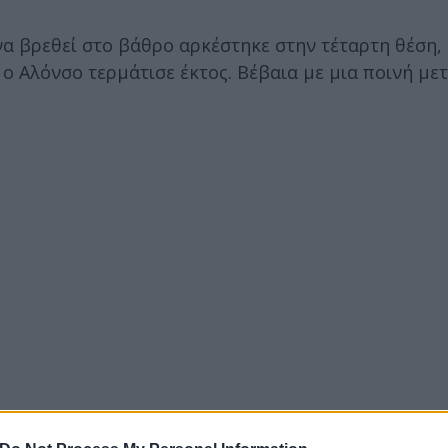
 να βρεθεί στο βάθρο αρκέστηκε στην τέταρτη θέση,
ο Αλόνσο τερμάτισε έκτος. Βέβαια με μια ποινή μετ
ερο
Flash.gr
στην αναζήτηση της
Google