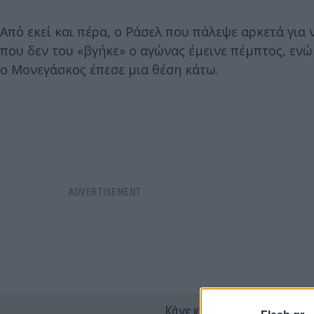
Από εκεί και πέρα, ο Ράσελ που πάλεψε αρκετά για
που δεν του «βγήκε» ο αγώνας έμεινε πέμπτος, ενώ 
ο Μονεγάσκος έπεσε μια θέση κάτω.
Κάνε κλικ και δες περισσότ