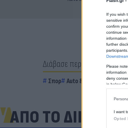
Flash.gr -
If you wish 
sensitive in
confirm you
continue se
information 
further disc
participants
Downstream 
Διάβασε περισσότερα
Please note
information 
deny consent
Σπορ
Auto & Moto
Formula 1
in below Go
Persona
ΑΠΟ ΤΟ ΔΙΚΤΥΟ
I want t
Opted 