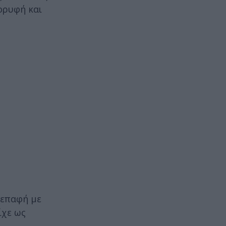
κορυφή και
ε επαφή με
ίχε ως