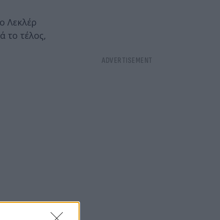
 ο Λεκλέρ
ά το τέλος,