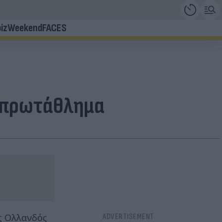
iz
Weekend
FACES
ί πρωτάθλημα
ός Ολλανδός