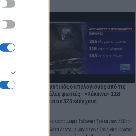
οικίδια! Οι
 στις
τικών ειδών
Δραματικός ο απολογισμός από τις
μεγάλες φωτιές - «Κόκκινα» 118
κτίρια σε 325 ελέγχους