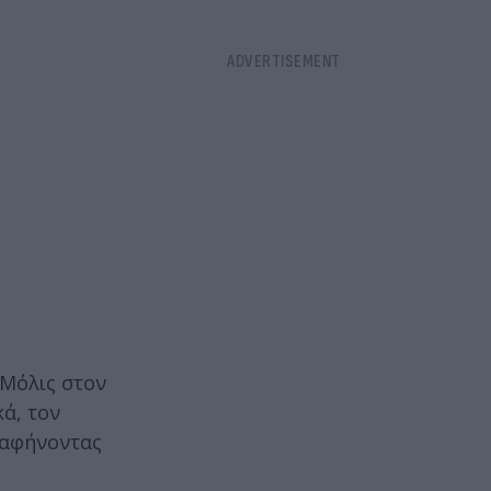
 Μόλις στον
κά, τον
, αφήνοντας