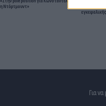
«Στην pole position για Κωνσταντέλια
Ηλεκτρικά πα
η Ντόρτμουντ»
μεγαλύτερος
εγκεφαλική
Για να