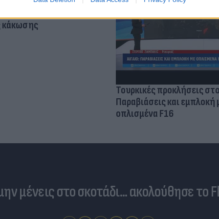
τίνια: 3,5 φορές
 ο κίνδυνος σοβαρής
ς κάκωσης
Τουρκικές προκλήσεις στο
Παραβιάσεις και εμπλοκή 
οπλισμένα F16
 μην μένεις στο σκοτάδι... ακολούθησε το F