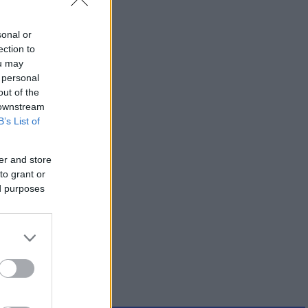
sonal or
ection to
ou may
 personal
out of the
 downstream
B’s List of
er and store
to grant or
ed purposes