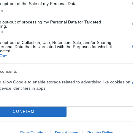
o opt-out of the Sale of my Personal Data.
In
to opt-out of processing my Personal Data for Targeted
ing.
In
ός στην παρουσίαση του
Και οι μαϊμούδες έχουν κατ
o opt-out of Collection, Use, Retention, Sale, and/or Sharing
άδες κόσμου στο γήπεδο
επιστήμονες ρίχνουν φως
ersonal Data that Is Unrelated with the Purposes for which it
lected.
σπόρ (video)
"φιλίες" μεταξύ διαφορε
Out
consents
o allow Google to enable storage related to advertising like cookies on
evice identifiers in apps.
CONFIRM
Data Deletion
Data Access
Privacy Policy