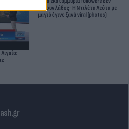
Δέκα εκατομμύρια followers δεν
κάνουν λάθος- Η Ντιλέτα Λεότα με
μαγιό έγινε ξανά viral (photos)
 Αιγαίο:
με
lash.gr