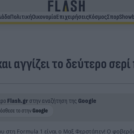
λάδα
Πολιτική
Οικονομία
Επιχειρήσεις
Κόσμος
Σπορ
Showb
αι αγγίζει το δεύτερο σερ
ερο
Flash.gr
στην αναζήτηση της
Google
ου στη Formula 1 είναι ο Μαξ Φερστάπεν! Ο φοβερ