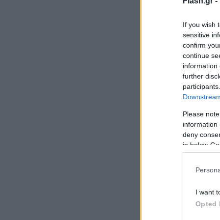
Flash.gr -
If you wish 
sensitive in
confirm you
continue se
information 
further disc
participants
Downstream 
Please note
information 
deny consent
in below Go
Persona
I want t
Opted 