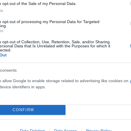
o opt-out of the Sale of my Personal Data.
In
ς Νέας Δημοκρατίας υπογράμμισε συγκεκριμένα
μόνο εφ΄ όσον αποσαφηνιστούν πλήρως. Το θέμα είν
to opt-out of processing my Personal Data for Targeted
ing.
 μείνουν σκιές ιοβόλες για την δημοκρατική ομαλότ
In
o opt-out of Collection, Use, Retention, Sale, and/or Sharing
ersonal Data that Is Unrelated with the Purposes for which it
lected.
θηκαν τα γεγονότα αυτά από κυβερνητική πρωτοβου
Out
ρα από κάθε όριο νοσηρής φαντασίας και πολιτικής
consents
o allow Google to enable storage related to advertising like cookies on
evice identifiers in apps.
το φως για τις υποκλοπές
CONFIRM
ορεί να ήταν εν γνώσει και με εντολή του πρωθυπο
νδρουλάκη, αλλά έθεσε και μία κόκκινη γραμμή σ
Data Deletion
Data Access
Privacy Policy