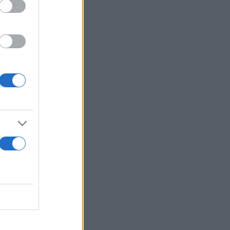
 ότι:
“Σε
αι τόσο βαρύ
ητα. Φως
λία είναι
 ανοησίας
υργού
ε περίπτωση