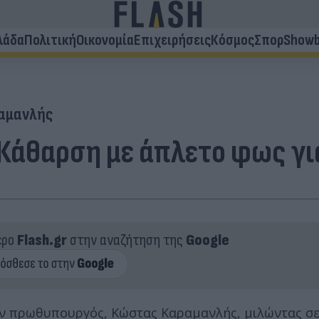
λάδα
Πολιτική
Οικονομία
Επιχειρήσεις
Κόσμος
Σπορ
Showb
αμανλής
Κάθαρση με άπλετο φως γι
ερο
Flash.gr
στην αναζήτηση της
Google
ν πρωθυπουργός, Κώστας Καραμανλής, μιλώντας σ