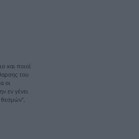
ιο και ποιοί
θαρσης του
α οι
ν εν γένει
 θεσμών”,