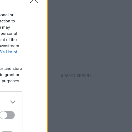
sonal or
ection to
ou may
 personal
out of the
 downstream
B’s List of
er and store
to grant or
ed purposes