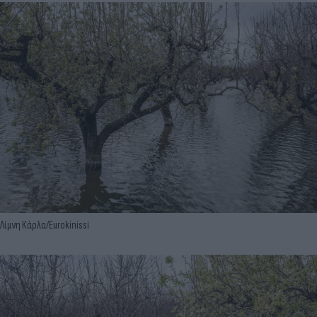
Λίμνη Κάρλα/Eurokinissi