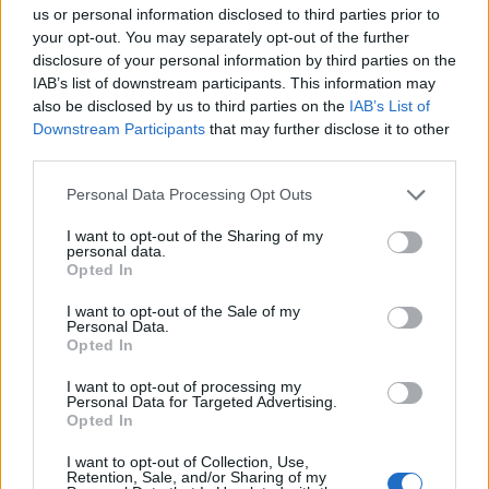
us or personal information disclosed to third parties prior to
your opt-out. You may separately opt-out of the further
disclosure of your personal information by third parties on the
IAB’s list of downstream participants. This information may
also be disclosed by us to third parties on the
IAB’s List of
Downstream Participants
that may further disclose it to other
third parties.
Please note that this website/app uses one or more Google
Personal Data Processing Opt Outs
services and may gather and store information including but
not limited to your visit or usage behaviour. You may click to
I want to opt-out of the Sharing of my
personal data.
grant or deny consent to Google and its third-party tags to
Opted In
use your data for below specified purposes in below Google
consent section.
I want to opt-out of the Sale of my
Personal Data.
Opted In
Ωστόσο, από τις 6 Σεπτεμβρίου 2023 και μετά, όταν
και άρχισαν τα πλημμυρικά φαινόμενα εξαιτίας του
I want to opt-out of processing my
Personal Data for Targeted Advertising.
Daniel, αυξανόταν η στάθμη του Πηνειού (και των
Opted In
παραποτάμων του), φτάνοντας τα περίπου 110.000
I want to opt-out of Collection, Use,
στρέμματα πλημμυρισμένων εκτάσεων στις 8/9
Retention, Sale, and/or Sharing of my