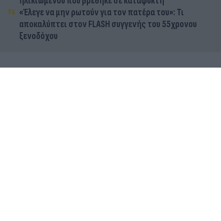
ηλικιωμένου που βρέθηκε σε καταψύκτη
«Έλεγε να μην ρωτούν για τον πατέρα του»: Τι
αποκαλύπτει στον FLASH συγγενής του 55χρονου
ξενοδόχου