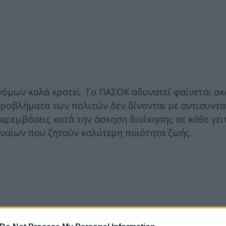
νόμων καλά κρατεί. Το ΠΑΣΟΚ αδυνατεί φαίνεται ακ
 προβλήματα των πολιτών δεν δίνονται με αντισυντ
αρεμβάσεις κατά την άσκηση διοίκησης σε κάθε γει
ναίων που ζητούν καλύτερη ποιότητα ζωής.