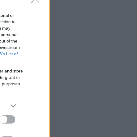
sonal or
ection to
ou may
 personal
out of the
 downstream
ι
B’s List of
ι του
er and store
to grant or
ed purposes