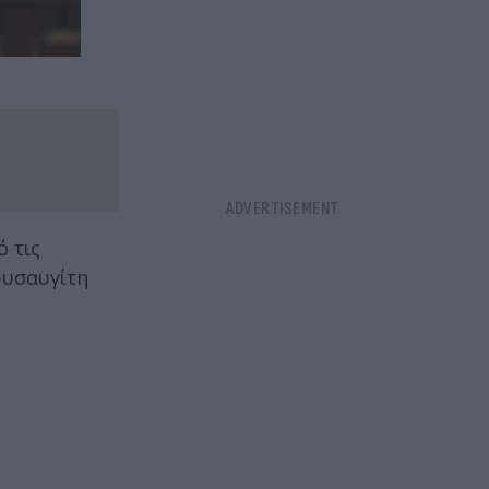
 τις
ρυσαυγίτη