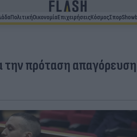
λάδα
Πολιτική
Οικονομία
Επιχειρήσεις
Κόσμος
Σπορ
Showb
α την πρόταση απαγόρευση