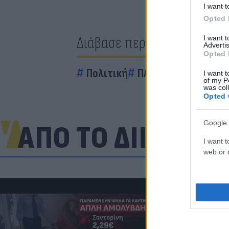
I want t
Opted 
Διάβασε περισσότερα
I want 
Advertis
Opted 
Πολιτική
ΠΑΣΟΚ
Ηλίας Κασι
I want t
of my P
was col
Opted 
Google 
ΑΠΟ ΤΟ ΔΙΚΤΥΟ
I want t
web or d
«Στην pole p
η Ντόρτμουν