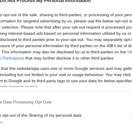
Do Not Process My Personal Information
to opt-out of the sale, sharing to third parties, or processing of your per
formation for targeted advertising by us, please use the below opt-out s
r selection. Please note that after your opt-out request is processed y
eing interest-based ads based on personal information utilized by us or
disclosed to third parties prior to your opt-out. You may separately opt-
losure of your personal information by third parties on the IAB’s list of
 είναι πολύ υψηλά, περνάμε στον δεύτερο γύρο κα
. This information may also be disclosed by us to third parties on the
IA
 Αυτό το γεγονός προκαλεί παροξυσμό στην άφαντη
Participants
that may further disclose it to other third parties.
ος που χρωστάει εκατοντάδες εκατομμύρια ευρώ κα
 that this website/app uses one or more Google services and may gath
άνδαλα της μεταπολίτευσης».
including but not limited to your visit or usage behaviour. You may click 
 to Google and its third-party tags to use your data for below specifi
ogle consent section.
ερο
Flash.gr
στην αναζήτηση της
Google
l Data Processing Opt Outs
o opt-out of the Sharing of my personal data.
In