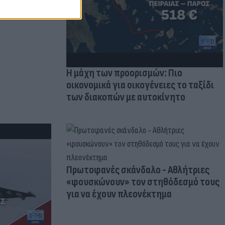
Η μάχη των προορισμών: Πιο
οικονομικά για οικογένειες το ταξίδι
των διακοπών με αυτοκίνητο
Πρωτοφανές σκάνδαλο - Aθλήτριες
«φουσκώνουν» τον στηθόδεσμό τους
για να έχουν πλεονέκτημα