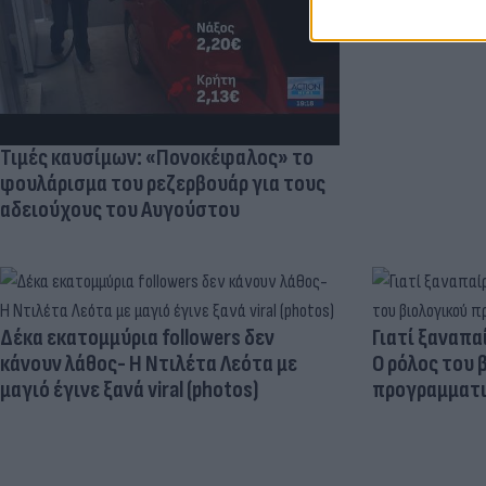
Τιμές καυσίμων: «Πονοκέφαλος» το
φουλάρισμα του ρεζερβουάρ για τους
αδειούχους του Αυγούστου
Δέκα εκατομμύρια followers δεν
Γιατί ξαναπα
κάνουν λάθος- Η Ντιλέτα Λεότα με
Ο ρόλος του 
μαγιό έγινε ξανά viral (photos)
προγραμματι