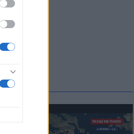
μμονή με το
 πρόβλημα