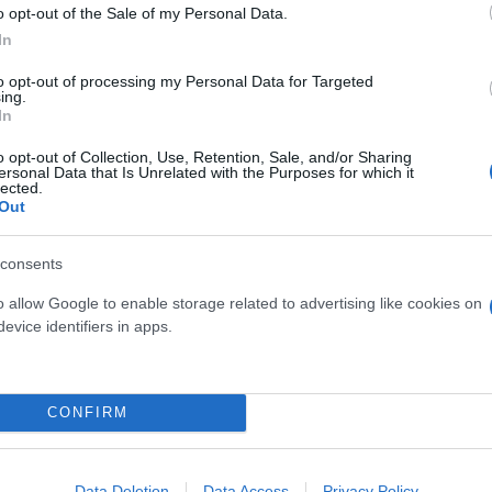
o opt-out of the Sale of my Personal Data.
In
to opt-out of processing my Personal Data for Targeted
ing.
In
διάρης
o opt-out of Collection, Use, Retention, Sale, and/or Sharing
ersonal Data that Is Unrelated with the Purposes for which it
lected.
Out
consents
o allow Google to enable storage related to advertising like cookies on
evice identifiers in apps.
CONFIRM
osition για Κωνσταντέλια
Skin dysmorphia: Όταν η ε
τ»
«τέλειο» δέρμα αποτελεί
Data Deletion
Data Access
Privacy Policy