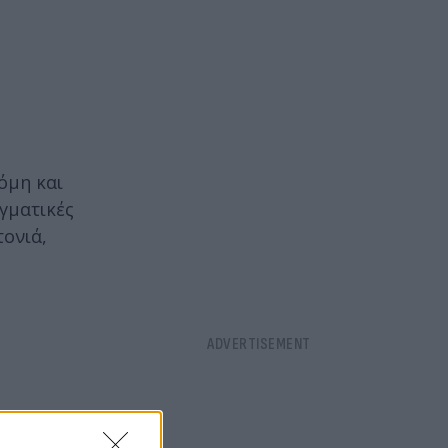
όμη και
αγματικές
τονιά,