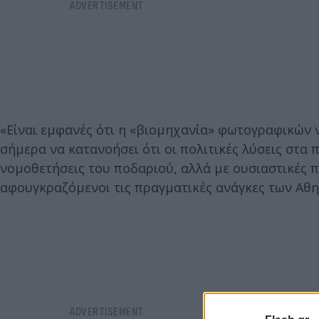
«Είναι εμφανές ότι η «βιομηχανία» φωτογραφικών 
σήμερα να κατανοήσει ότι οι πολιτικές λύσεις στα
νομοθετήσεις του ποδαριού, αλλά με ουσιαστικές π
αφουγκραζόμενοι τις πραγματικές ανάγκες των Αθη