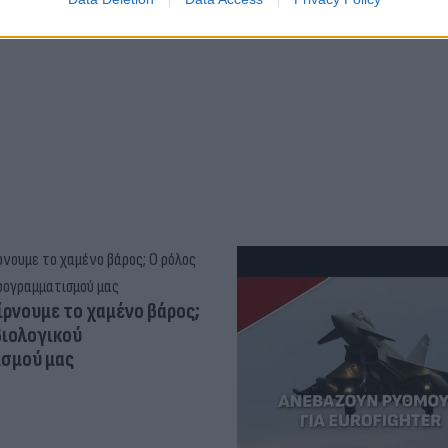
ψυχικής υγείας
ίρνουμε το χαμένο βάρος;
βιολογικού
σμού μας