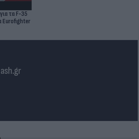
για τα F-35
 Eurofighter
lash.gr