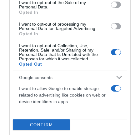
consent section.
Το λεκτικό ολίσθημα του νικητή του α’ γύρου των
I want to opt-out of the Sale of my
Personal Data.
εκλογών για τη διαδοχή του Αλέξη Τσίπρα έλαβε
Opted In
χώρα το βράδυ της Πέμπτης, όταν βρέθηκε
I want to opt-out of processing my
ενώπιων των δημοσιογράφων για δηλώσεις, μετά
Personal Data for Targeted Advertising.
Opted In
την ολοκλήρωση της περιοδείας του, στο Αιγάλεω.
I want to opt-out of Collection, Use,
Retention, Sale, and/or Sharing of my
Σχολιάζοντας τη συνάντηση Μητσοτάκη-Ερντογάν,
Personal Data that Is Unrelated with the
Purposes for which it was collected.
συγκεκριμένα, ο κ. Κασσελάκης χαρακτήρισε
Opted Out
«απαράδεκτο» το «να μην απαντάει ο κ.
Google consents
Μητσοτάκης στην πρόκληση του Ερντογάν για
αναγνώριση του κρατιδίου του δικού τους στην
I want to allow Google to enable storage
related to advertising like cookies on web or
Κύπρο αντί να απαντάει επί τόπου…». «…Του
device identifiers in apps.
ψευδοκράτους» έσπευσε να διορθώσει μετά από
παρατήρηση δημοσιογράφου.
CONFIRM
«Ενας ηγέτης απαντάει ξεκάθαρα, δεν αφήνει να