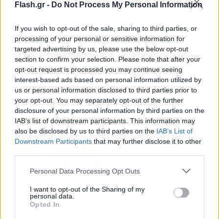
Flash.gr -
Do Not Process My Personal Information
If you wish to opt-out of the sale, sharing to third parties, or
processing of your personal or sensitive information for
targeted advertising by us, please use the below opt-out
section to confirm your selection. Please note that after your
opt-out request is processed you may continue seeing
interest-based ads based on personal information utilized by
us or personal information disclosed to third parties prior to
your opt-out. You may separately opt-out of the further
disclosure of your personal information by third parties on the
IAB’s list of downstream participants. This information may
also be disclosed by us to third parties on the
IAB’s List of
Downstream Participants
that may further disclose it to other
third parties.
Please note that this website/app uses one or more Google
Personal Data Processing Opt Outs
services and may gather and store information including but
not limited to your visit or usage behaviour. You may click to
I want to opt-out of the Sharing of my
personal data.
grant or deny consent to Google and its third-party tags to
Opted In
use your data for below specified purposes in below Google