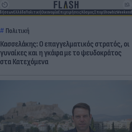
ιδήσεων
Ελλάδα
Πολιτική
Οικονομία
Επιχειρήσεις
Κόσμος
Σπορ
Showbiz
Weekend
Πολιτική
Κασσελάκης: Ο επαγγελματικός στρατός, οι
γυναίκες και η γκάφα με το ψευδοκράτος
στα Κατεχόμενα