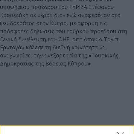
υποψήφιου προέδρου του ΣΥΡΙΖΑ Στέφανου
Κασσελάκη σε «κρατίδιο» ενώ αναφερόταν στο
ψευδοκράτος στην Κύπρο, με αφορμή τις
πρόσφατες δηλώσεις του τούρκου προέδρου στη
Γενική Συνέλευση του ΟΗΕ, από όπου ο Ταγίπ
Ερντογάν κάλεσε τη διεθνή κοινότητα να
αναγνωρίσει την ανεξαρτησία της «Τουρκικής
Δημοκρατίας της Βόρειας Κύπρου».