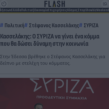
ιδήσεων
Ελλάδα
Πολιτική
Οικονομία
Επιχειρήσεις
Κόσμος
Σπορ
Showbiz
Weekend
Πολιτική
Στέφανος Κασσελάκης
ΣΥΡΙΖΑ
Κασσελάκης: Ο ΣΥΡΙΖΑ να γίνει ένα κόμμα
που θα δώσει δύναμη στην κοινωνία
Στην Έδεσσα βρέθηκε ο Στέφανος Κασσελάκης για
δείπνο με στελέχη του κόμματος.