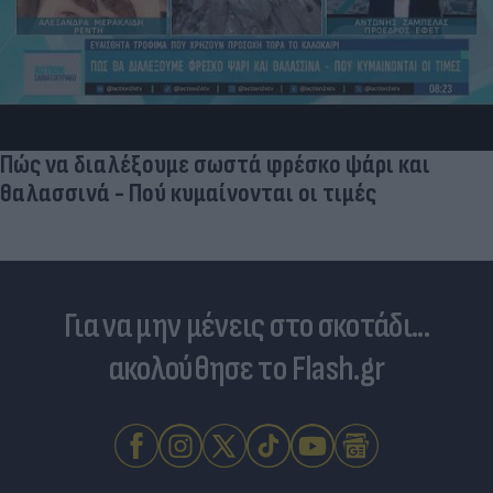
«Στην pole position για Κωνσταντέλια η
Ντόρτμουντ»
Για να μην μένεις στο σκοτάδι...
ακολούθησε το Flash.gr