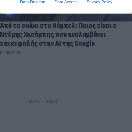
Data Deletion
Data Access
Privacy Policy
Από το σκάκι στο Νόμπελ: Ποιος είναι ο
Ντέμης Χασάμπης που αναλαμβάνει
επικεφαλής στην ΑΙ της Google
06.08.2026