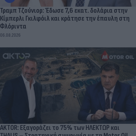
Τραμπ Τζούνιορ: Έδωσε 7,6 εκατ. δολάρια στην
Κίμπερλι Γκιλφόιλ και κράτησε την έπαυλη στη
Φλόριντα
06.08.2026
AKTOR: Εξαγοράζει το 75% των ΗΛΕΚΤΩΡ και
THALIS – Στρατηγική συμφωνία με τη Motor Oil