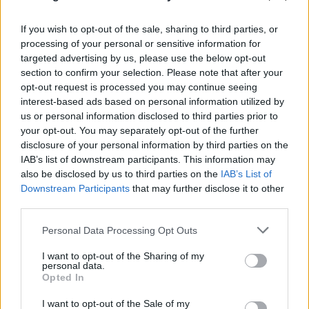
If you wish to opt-out of the sale, sharing to third parties, or
processing of your personal or sensitive information for
targeted advertising by us, please use the below opt-out
section to confirm your selection. Please note that after your
opt-out request is processed you may continue seeing
interest-based ads based on personal information utilized by
us or personal information disclosed to third parties prior to
your opt-out. You may separately opt-out of the further
disclosure of your personal information by third parties on the
IAB’s list of downstream participants. This information may
also be disclosed by us to third parties on the
IAB’s List of
Downstream Participants
that may further disclose it to other
third parties.
Please note that this website/app uses one or more Google
Personal Data Processing Opt Outs
services and may gather and store information including but
not limited to your visit or usage behaviour. You may click to
I want to opt-out of the Sharing of my
personal data.
grant or deny consent to Google and its third-party tags to
Opted In
use your data for below specified purposes in below Google
consent section.
I want to opt-out of the Sale of my