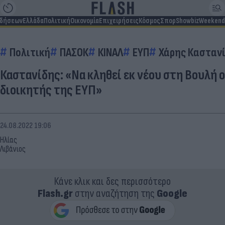
ιδήσεων
Ελλάδα
Πολιτική
Οικονομία
Επιχειρήσεις
Κόσμος
Σπορ
Showbiz
Weekend
Πολιτική
ΠΑΣΟΚ
ΚΙΝΑΛ
ΕΥΠ
Χάρης Κασταν
Καστανίδης: «Να κληθεί εκ νέου στη Βουλή ο
διοικητής της ΕΥΠ»
24.08.2022 19:06
Ηλίας
Λιβάνιος
Κάνε κλικ και δες περισσότερο
Flash.gr
στην αναζήτηση της
Google