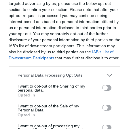
Πληροφοριών κ. Δεμίρης σχετικά με την
targeted advertising by us, please use the below opt-out
παρακολούθηση πιθανόν και αυτήν τη στιγμή
section to confirm your selection. Please note that after your
opt-out request is processed you may continue seeing
πολιτικών προσώπων.
interest-based ads based on personal information utilized by
us or personal information disclosed to third parties prior to
your opt-out. You may separately opt-out of the further
disclosure of your personal information by third parties on the
IAB’s list of downstream participants. This information may
also be disclosed by us to third parties on the
IAB’s List of
Downstream Participants
that may further disclose it to other
third parties.
Please note that this website/app uses one or more Google
Personal Data Processing Opt Outs
services and may gather and store information including but
not limited to your visit or usage behaviour. You may click to
I want to opt-out of the Sharing of my
personal data.
grant or deny consent to Google and its third-party tags to
Opted In
use your data for below specified purposes in below Google
consent section.
I want to opt-out of the Sale of my
Personal Data.
Opted In
I want to opt-out of processing my