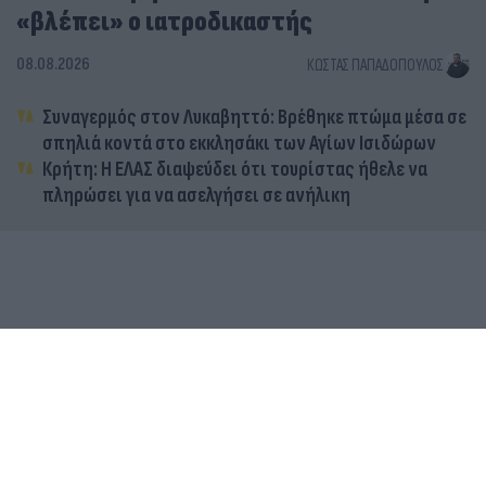
«βλέπει» ο ιατροδικαστής
08.08.2026
ΚΏΣΤΑΣ ΠΑΠΑΔΌΠΟΥΛΟΣ
Συναγερμός στον Λυκαβηττό: Βρέθηκε πτώμα μέσα σε
σπηλιά κοντά στο εκκλησάκι των Αγίων Ισιδώρων
Κρήτη: Η ΕΛΑΣ διαψεύδει ότι τουρίστας ήθελε να
πληρώσει για να ασελγήσει σε ανήλικη