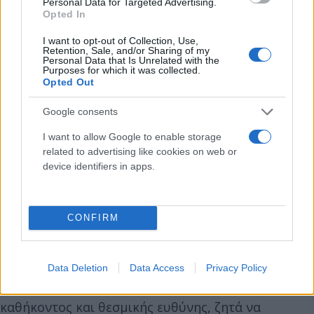
Personal Data for Targeted Advertising.
Opted In
I want to opt-out of Collection, Use,
Retention, Sale, and/or Sharing of my
Personal Data that Is Unrelated with the
Purposes for which it was collected.
Opted Out
Google consents
I want to allow Google to enable storage
related to advertising like cookies on web or
device identifiers in apps.
Το μείζον αυτό πολιτικό θέμα αποκτά βαρύνουσα
CONFIRM
σημασία και έχει απόλυτη προτεραιότητα στη
διερεύνησή του. Γι' αυτό ακριβώς και το ΠΑΣΟΚ-
Κίνημα Αλλαγής, απευθυνόμενο στο σύνολο των
Data Deletion
Data Access
Privacy Policy
πολιτικών κομμάτων, με αίσθηση εθνικού
καθήκοντος και θεσμικής ευθύνης, ζητά να