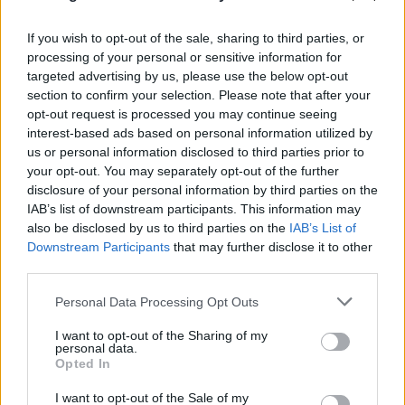
If you wish to opt-out of the sale, sharing to third parties, or
processing of your personal or sensitive information for
targeted advertising by us, please use the below opt-out
section to confirm your selection. Please note that after your
opt-out request is processed you may continue seeing
interest-based ads based on personal information utilized by
us or personal information disclosed to third parties prior to
your opt-out. You may separately opt-out of the further
disclosure of your personal information by third parties on the
IAB’s list of downstream participants. This information may
also be disclosed by us to third parties on the
IAB’s List of
Downstream Participants
that may further disclose it to other
Υπόθεση Marfin: Στην Αγγλία το «ελληνικό
third parties.
FBI» για την 46χρονη - Την Πέμπτη
Please note that this website/app uses one or more Google
Personal Data Processing Opt Outs
services and may gather and store information including but
αναμένεται στην Αθήνα
not limited to your visit or usage behaviour. You may click to
I want to opt-out of the Sharing of my
personal data.
05.08.2026
grant or deny consent to Google and its third-party tags to
Opted In
use your data for below specified purposes in below Google
consent section.
I want to opt-out of the Sale of my