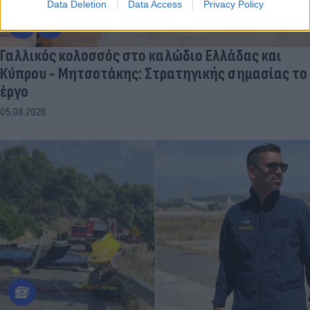
Data Deletion
Data Access
Privacy Policy
Γαλλικός κολοσσός στο καλώδιο Ελλάδας και
Κύπρου - Μητσοτάκης: Στρατηγικής σημασίας το
έργο
05.08.2026