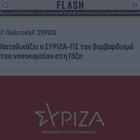
ιδήσεων
Ελλάδα
Πολιτική
Οικονομία
Επιχειρήσεις
Κόσμος
Σπορ
Showbiz
Weekend
Πολιτική
ΣΥΡΙΖΑ
Καταδικάζει ο ΣΥΡΙΖΑ-ΠΣ τον βομβαρδισμό
του νοσοκομείου στη Γάζα