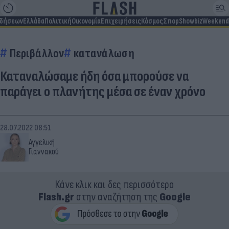
ιδήσεων
Ελλάδα
Πολιτική
Οικονομία
Επιχειρήσεις
Κόσμος
Σπορ
Showbiz
Weekend
Περιβάλλον
κατανάλωση
Καταναλώσαμε ήδη όσα μπορούσε να
παράγει ο πλανήτης μέσα σε έναν χρόνο
28.07.2022 08:51
Αγγελική
Γιαννακού
Κάνε κλικ και δες περισσότερο
Flash.gr
στην αναζήτηση της
Google