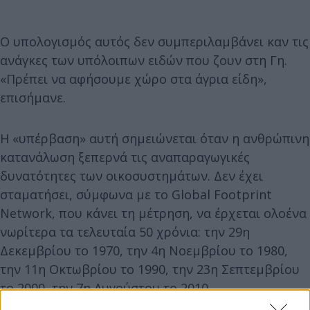
Ο υπολογισμός αυτός δεν συμπεριλαμβάνει καν τις
ανάγκες των υπόλοιπων ειδών που ζουν στη Γη.
«Πρέπει να αφήσουμε χώρο στα άγρια είδη»,
επισήμανε.
Η «υπέρβαση» αυτή σημειώνεται όταν η ανθρώπινη
κατανάλωση ξεπερνά τις αναπαραγωγικές
δυνατότητες των οικοσυστημάτων. Δεν έχει
σταματήσει, σύμφωνα με το Global Footprint
Network, που κάνει τη μέτρηση, να έρχεται ολοένα
νωρίτερα τα τελευταία 50 χρόνια: την 29η
Δεκεμβρίου το 1970, την 4η Νοεμβρίου το 1980,
την 11η Οκτωβρίου το 1990, την 23η Σεπτεμβρίου
το 2000, την 7η Αυγούστου το 2010.