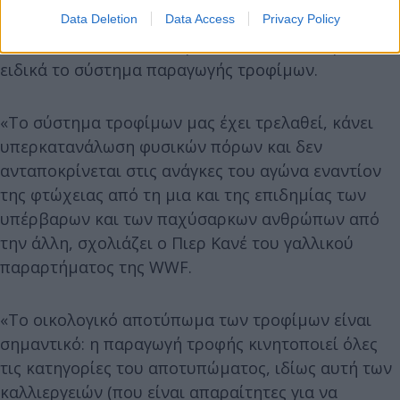
Data Deletion
Data Access
Privacy Policy
Οι WWF και Global Footprint Network επικρίνουν
ειδικά το σύστημα παραγωγής τροφίμων.
«Το σύστημα τροφίμων μας έχει τρελαθεί, κάνει
υπερκατανάλωση φυσικών πόρων και δεν
ανταποκρίνεται στις ανάγκες του αγώνα εναντίον
της φτώχειας από τη μια και της επιδημίας των
υπέρβαρων και των παχύσαρκων ανθρώπων από
την άλλη, σχολιάζει ο Πιερ Κανέ του γαλλικού
παραρτήματος της WWF.
«Το οικολογικό αποτύπωμα των τροφίμων είναι
σημαντικό: η παραγωγή τροφής κινητοποιεί όλες
τις κατηγορίες του αποτυπώματος, ιδίως αυτή των
καλλιεργειών (που είναι απαραίτητες για να