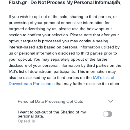
Flash.gr -
Do Not Process My Personal Information
Το 2020, η ημέρα αυτή ήρθε τρεις εβδομάδες
αργότερα, λόγω των lockdowns που είχαν
If you wish to opt-out of the sale, sharing to third parties, or
επιβληθεί για να ανασχεθεί η εξάπλωση της
processing of your personal or sensitive information for
targeted advertising by us, please use the below opt-out
πανδημίας του νέου κορονοϊού. Όμως κατόπιν,
section to confirm your selection. Please note that after your
επανήλθε στο προηγούμενο επίπεδο - και συνέχισε
opt-out request is processed you may continue seeing
να επισπεύδεται.
interest-based ads based on personal information utilized by
us or personal information disclosed to third parties prior to
your opt-out. You may separately opt-out of the further
[caption id="attachment_1963810"
disclosure of your personal information by third parties on the
align="alignnone" width="1200"]
A person holds a
IAB’s list of downstream participants. This information may
also be disclosed by us to third parties on the
IAB’s List of
cob of corn in a tent encampment built after the
Downstream Participants
that may further disclose it to other
August 14 earthquake destroyed houses and
third parties.
infrastructure in the Nan Konsey neighborhood of
Please note that this website/app uses one or more Google
Personal Data Processing Opt Outs
Pestel, Haiti August 23, 2021. Picture taken August
services and may gather and store information including but
23, 2021. REUTERS/Ricardo Arduengo[/caption]
not limited to your visit or usage behaviour. You may click to
I want to opt-out of the Sharing of my
personal data.
grant or deny consent to Google and its third-party tags to
Opted In
use your data for below specified purposes in below Google
Το σύστημα τροφίμων «έχει τρελαθεί»