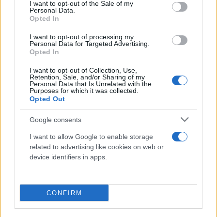
consent section.
I want to opt-out of the Sale of my
Personal Data.
Opted In
Το οικολογικό αποτύπωμα αυτό υπολογίζεται με
I want to opt-out of processing my
βάση έξι διαφορετικές κατηγορίες, «τις
Personal Data for Targeted Advertising.
καλλιέργειες, τους βοσκότοπους, τους
Opted In
απαραίτητους δασικούς χώρους για τα δασικά
I want to opt-out of Collection, Use,
Retention, Sale, and/or Sharing of my
προϊόντα, τις ζώνες αλιείας, τις οικοδομημένες
Personal Data that Is Unrelated with the
Purposes for which it was collected.
εκτάσεις και τις δασικές εκτάσεις που είναι
Opted Out
απαραίτητες για την απορρόφηση του (διοξειδίου
του) άνθρακα που εκπέμπεται από την καύση
Google consents
ορυκτών καυσίμων» και συνδέεται άρρηκτα με τον
I want to allow Google to enable storage
τρόπο ζωής και την κατανάλωση, ειδικά στις
related to advertising like cookies on web or
πλούσιες χώρες.
device identifiers in apps.
Για παράδειγμα, αν όλη η ανθρωπότητα ζούσε
CONFIRM
όπως οι Γάλλοι, η ημέρα της υπέρβασης θα
καταγραφόταν ακόμα νωρίτερα, την 5η Μαΐου 2022.