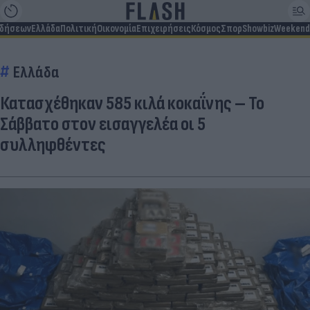
ιδήσεων
Ελλάδα
Πολιτική
Οικονομία
Επιχειρήσεις
Κόσμος
Σπορ
Showbiz
Weekend
Ελλάδα
Κατασχέθηκαν 585 κιλά κοκαΐνης – Το
Σάββατο στον εισαγγελέα οι 5
συλληφθέντες