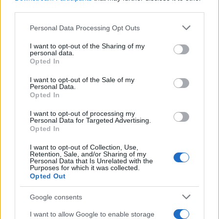
third parties.
Please note that this website/app uses one or more Google
Personal Data Processing Opt Outs
services and may gather and store information including but
not limited to your visit or usage behaviour. You may click to
I want to opt-out of the Sharing of my
personal data.
grant or deny consent to Google and its third-party tags to
Opted In
use your data for below specified purposes in below Google
Δέματα κοκαϊνης με σύμβολο τη σβάστικα
consent section.
I want to opt-out of the Sale of my
Personal Data.
συγκαταλέγονταν ανάμεσα σε δεκάδες άλλα
Opted In
λογότυπα και στην ποσότητα – ρεκόρ των 9,5
τόνων κοκαϊνης που είχαν μπλοκάρει οι ισπανικές
I want to opt-out of processing my
Personal Data for Targeted Advertising.
αρχές, μόλις τον περασμένο Αύγουστο, στο λιμάνι
Opted In
Αλγκεσίρας (στην Ανδαλουσία, στον ισπανικό νότο).
I want to opt-out of Collection, Use,
Οι ποσότητες μαμούθ είχαν ξεκινήσει από τον
Retention, Sale, and/or Sharing of my
Personal Data that Is Unrelated with the
Ισημερινό και ήταν κρυμμένες ανάμεσα σε
Purposes for which it was collected.
Opted Out
μπανάνες.
Google consents
Οι αξιωματικοί της Δίωξης Ναρκωτικών
I want to allow Google to enable storage