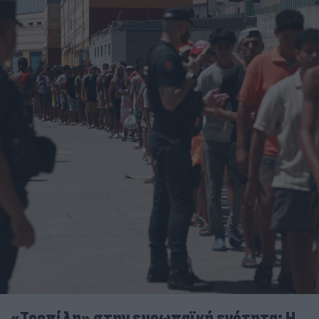
«Τορπίλη» στην ευρωπαϊκή ενότητα: Η