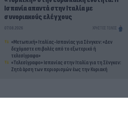
Ισπανία απαντά στην Ιταλία με
συνοριακούς ελέγχους
07.08.2026
ΧΡΉΣΤΟΣ ΤΈΛΙΟΣ
«Μετωπική» Ιταλίας-Ισπανίας για Σένγκεν: «Δεν
δεχόμαστε επιβολές από το εξωτερικό ή
τελεσίγραφα»
«Τελεσίγραφο» Ισπανίας στην Ιταλία για τη Σένγκεν:
Ζητά άρση των περιορισμών έως την Κυριακή