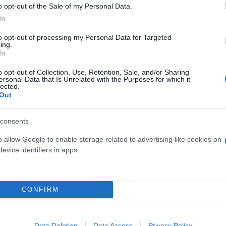
o opt-out of the Sale of my Personal Data.
In
to opt-out of processing my Personal Data for Targeted
 της υπέστη πνευμονία στην Μονάδα και δεν δέχθηκ
ing.
In
ς κατηγορουμένης ιδιοκτήτριας, να την καθησυχάσε
λευτεί. Όπως είπε, ο πατέρας της βρέθηκε σε κακή
o opt-out of Collection, Use, Retention, Sale, and/or Sharing
ersonal Data that Is Unrelated with the Purposes for which it
 νοσηλεύτηκε 17 ημέρες χωρίς να συνέλθει ποτέ.
lected.
Out
την διακομιδή του πατέρα της από την Μονάδα στο 
consents
του, την οποία αναζήτησε στα πράγματα του και ακο
o allow Google to enable storage related to advertising like cookies on
ροβληματίστηκε πολύ για το θέμα όταν και άλλοι συ
evice identifiers in apps.
εια οδοντοστοιχιών. Η «λύση» του «μυστηρίου με 
ας ανοιακός ηλικιωμένος μασάει αργά, εκείνο που β
ή για να τελειώνουν γρήγορα» είπε η δικηγόρος, σ
CONFIRM
Data Deletion
Data Access
Privacy Policy