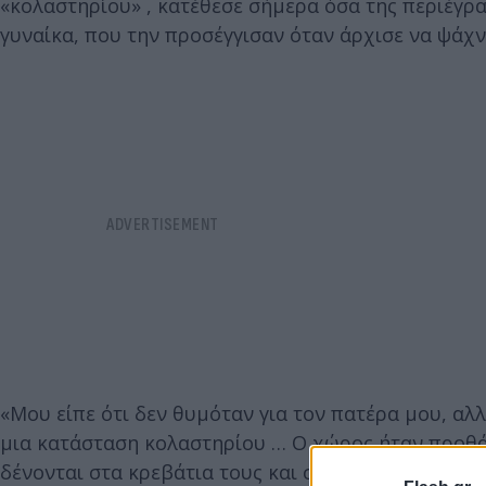
«κολαστηρίου» , κατέθεσε σήμερα όσα της περιέγρ
γυναίκα, που την προσέγγισαν όταν άρχισε να ψάχν
«Μου είπε ότι δεν θυμόταν για τον πατέρα μου, αλ
μια κατάσταση κολαστηρίου … Ο χώρος ήταν προθάλ
δένονται στα κρεβάτια τους και στις καρέκλες, και