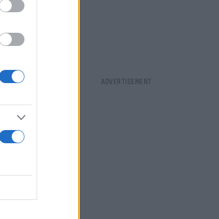
ε την
ι, εκείνη
 κατάσταση,
Νοσοκομείο,
λούθως στην
γγενείς
τις
ολεύει τους
ύμφωνα με