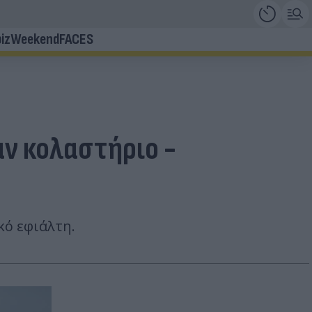
iz
Weekend
FACES
αν κολαστήριο -
κό εφιάλτη.