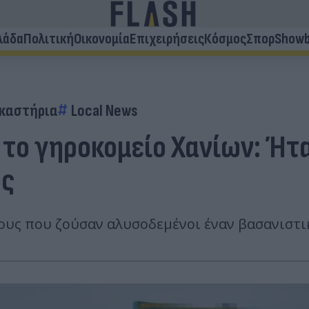
λάδα
Πολιτική
Οικονομία
Επιχειρήσεις
Κόσμος
Σπορ
Showb
καστήρια
Local News
 το γηροκομείο Χανίων: Ήτ
ος
ους που ζούσαν αλυσοδεμένοι έναν βασανιστι