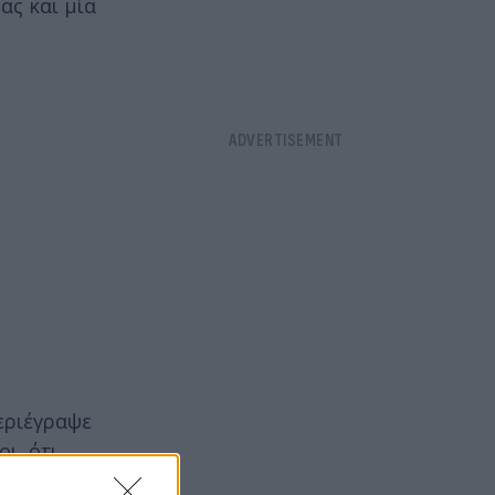
ας και μία
εριέγραψε
ι, ότι
προκειμένου