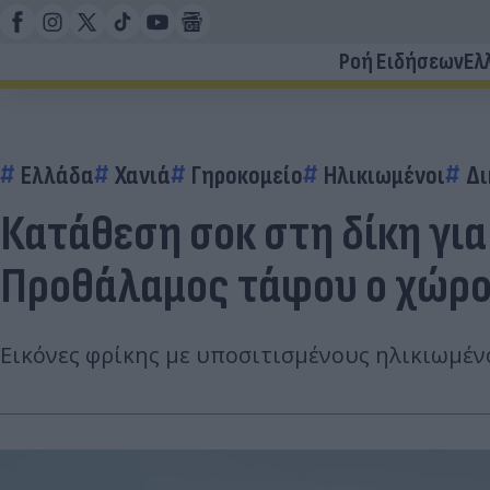
Ροή Ειδήσεων
Ελ
Ελλάδα
Χανιά
Γηροκομείο
Ηλικιωμένοι
Δι
Κατάθεση σοκ στη δίκη για
Προθάλαμος τάφου ο χώρ
Εικόνες φρίκης με υποσιτισμένους ηλικιωμέν