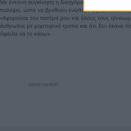
Με έντονη συγκίνηση η δικηγόρος είπε στους δικα
παλέψει, ώστε να βρεθούν ενώπιον της Δικαιοσύνη
«Αφορούσε τον πατέρα μου και όλους τους ηλικιωμ
άνθρωποι με μαρτυρικό τρόπο και ότι δεν έκανα τίπ
όφειλα να το κάνω».