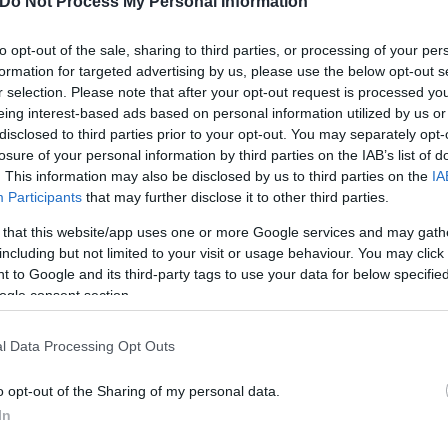
Do Not Process My Personal Information
γούσαν πολύ ισχυρά κατασταλτικά φάρμακα και είν
περπατάει, είναι συνεχώς καθισμένοι..
to opt-out of the sale, sharing to third parties, or processing of your per
formation for targeted advertising by us, please use the below opt-out s
r selection. Please note that after your opt-out request is processed y
πολύ μικρές. Μοιράζουν μια μπανάνα στα τρία, κάποι
eing interest-based ads based on personal information utilized by us or
 φαγητό " είπε η μάρτυρας επικαλούμενη τα λεγόμ
disclosed to third parties prior to your opt-out. You may separately opt-
ς είπε πως στην συνέχεια την προσέγγισε και ακό
losure of your personal information by third parties on the IAB’s list of
. This information may also be disclosed by us to third parties on the
IA
ατα για όσα συνέβαιναν στο «κολαστήριο».
Participants
that may further disclose it to other third parties.
 that this website/app uses one or more Google services and may gath
including but not limited to your visit or usage behaviour. You may click 
 to Google and its third-party tags to use your data for below specifi
ogle consent section.
l Data Processing Opt Outs
o opt-out of the Sharing of my personal data.
In