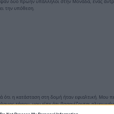
αψαν δύο πρώην υπάλληλοι στην Μονάδα, ένας άντρ
ει την υπόθεση.
λά ότι η κατάσταση στη δομή ήταν εφιαλτική. Μου π
αμος τάφου, μου είπε ότι βασανίζονται ηλικιωμένο
 πολύ συχνά κι αυτές δένονταν σε σταθερά σημεία, 