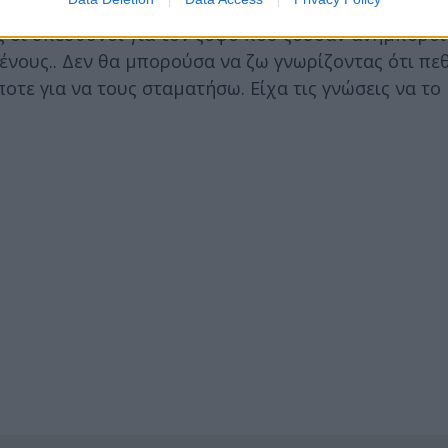
στές πως μετά από όλα αυτά «για εμένα ήταν μονόδ
ς οι υπεύθυνοι για τον ζόφο που ζούσαν ανήμπορο
ένους.. Δεν θα μπορούσα να ζω γνωρίζοντας ότι πε
οτε για να τους σταματήσω. Είχα τις γνώσεις να το