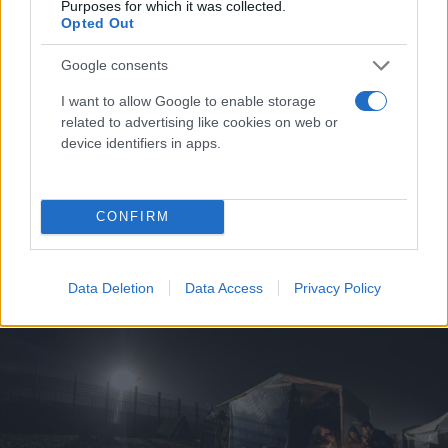
Purposes for which it was collected.
Opted Out
Google consents
I want to allow Google to enable storage
related to advertising like cookies on web or
device identifiers in apps.
Ασπρόπυργος: 40χρονος Ρομά εντοπίστηκε
νεκρός σε καταυλισμό - Τι εξετάζει η ΕΛΑΣ
CONFIRM
Κώστας
19.03.2024 06:18
Παπαδόπουλος
Data Deletion
Data Access
Privacy Policy