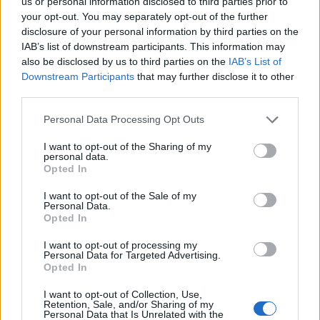
us or personal information disclosed to third parties prior to
your opt-out. You may separately opt-out of the further
disclosure of your personal information by third parties on the
IAB’s list of downstream participants. This information may
also be disclosed by us to third parties on the
IAB’s List of
Downstream Participants
that may further disclose it to other
third parties.
Γάζα: Τουλάχιστον 40 νεκροί και 60 τραυματίες
Please note that this website/app uses one or more Google
Personal Data Processing Opt Outs
σε ισραηλινό βομβαρδισμό σε καταυλισμό
services and may gather and store information including but
εκτοπισμένων
not limited to your visit or usage behaviour. You may click to
I want to opt-out of the Sharing of my
personal data.
grant or deny consent to Google and its third-party tags to
Opted In
Ο ισραηλινός στρατός ανέφερε από τη δική του πλευρά πως
use your data for below specified purposes in below Google
«έπληξε σημαντικούς τρομοκράτες της Χαμάς που δρούσαν σε
consent section.
I want to opt-out of the Sale of my
κέντρο διοίκησης και ελέγχου στη Χαν Γιούνις».
Personal Data.
Opted In
Συντακτική
10.09.2024 06:33
Ομάδα
I want to opt-out of processing my
Flash.gr
Personal Data for Targeted Advertising.
Opted In
I want to opt-out of Collection, Use,
Retention, Sale, and/or Sharing of my
Personal Data that Is Unrelated with the