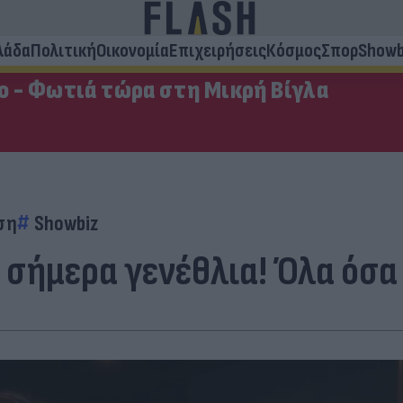
λάδα
Πολιτική
Οικονομία
Επιχειρήσεις
Κόσμος
Σπορ
Showb
ο - Φωτιά τώρα στη Μικρή Βίγλα
ση
Showbiz
 σήμερα γενέθλια! Όλα όσα 