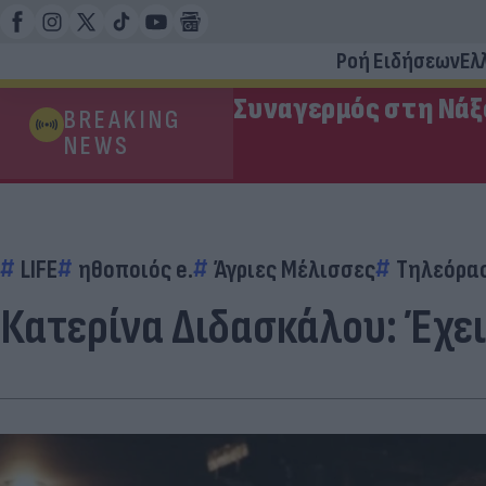
Ροή Ειδήσεων
Ελ
Συναγερμός στη Νάξ
BREAKING
NEWS
LIFE
ηθοποιός e.
Άγριες Μέλισσες
Τηλεόρα
Κατερίνα Διδασκάλου: Έχει