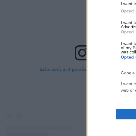
I want t
Opted 
I want 
Advertis
Opted 
I want t
of my P
was col
Opted 
Δείτε αυτή τη δημοσίευση στο Instagram.
Google 
I want t
web or d