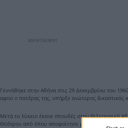
Γεννήθηκε στην Αθήνα στις 29 Δεκεμβρίου του 1960
αφού o πατέρας της, υπήρξε ανώτερος δικαστικός κ
Μετά το λύκειο έκανε σπουδές στην Φιλοσοφική Α
Θεάτρου από όπου αποφοίτησε με άριστα. Λίγο αργ