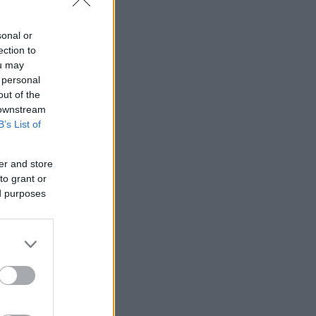
sonal or
ection to
ou may
 personal
out of the
 downstream
B’s List of
er and store
to grant or
ed purposes