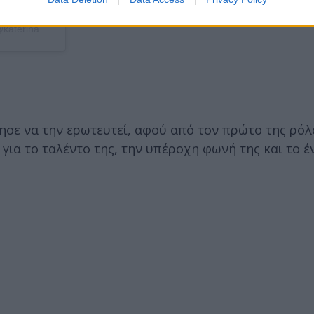
Η δημοσίευση κοινοποιήθηκε από το χρήστη Katerina Didaskalou (@katerina_didaskalou_official)
ησε να την ερωτευτεί, αφού από τον πρώτο της ρόλ
για το ταλέντο της, την υπέροχη φωνή της και το έ