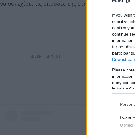
Flash.gr -
να συνεχίσει τις σπουδές της στην υποκριτική στη 
If you wish 
sensitive in
confirm you
continue se
information 
further disc
participants
Downstream 
Please note
information 
deny consent
in below Go
Persona
I want t
Opted 