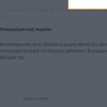
Επαγγελματική πορεία.
Επιστρέφοντας στην Ελλάδα η μικρή οθόνη δεν άργ
επιτυχημένη σειρά «Ο Κίτρινος φάκελος», ξεχώρισε 
βλέμμα της.