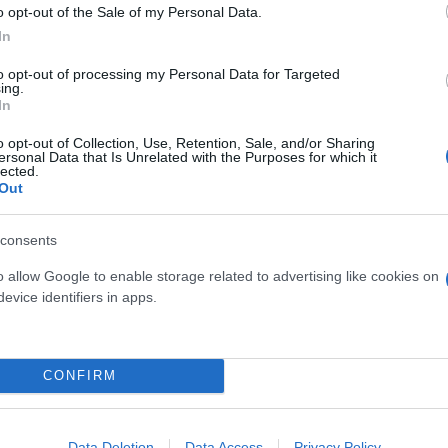
o opt-out of the Sale of my Personal Data.
In
to opt-out of processing my Personal Data for Targeted
ing.
In
o opt-out of Collection, Use, Retention, Sale, and/or Sharing
ersonal Data that Is Unrelated with the Purposes for which it
lected.
Out
consents
o allow Google to enable storage related to advertising like cookies on
evice identifiers in apps.
CONFIRM
Data Deletion
Data Access
Privacy Policy