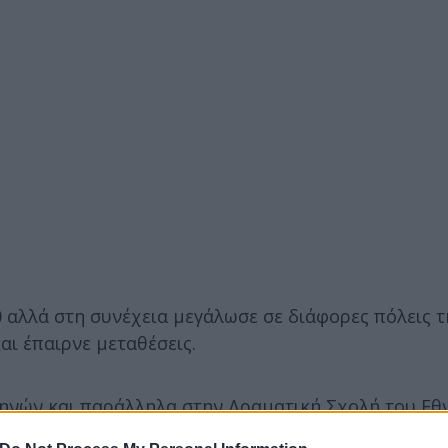
 αλλά στη συνέχεια μεγάλωσε σε διάφορες πόλεις τ
αι έπαιρνε μεταθέσεις.
θηνών και παράλληλα στην Δραματική Σχολή του Εθ
ότερα, πήρε υποτροφία από το ίδρυμα Ωνάση και έ