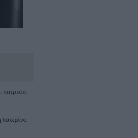
ι λατρεύει
η Κατερίνα