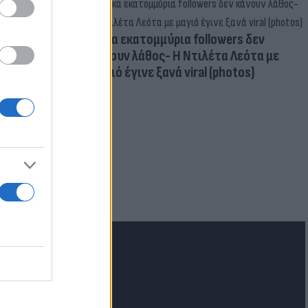
Δέκα εκατομμύρια followers δεν
κάνουν λάθος- Η Ντιλέτα Λεότα με
μαγιό έγινε ξανά viral (photos)
για τα F-35
 Eurofighter
lash.gr