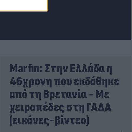
Marfin: Στην Ελλάδα η
46χρονη που εκδόθηκε
από τη Βρετανία - Με
χειροπέδες στη ΓΑΔΑ
(εικόνες-βίντεο)