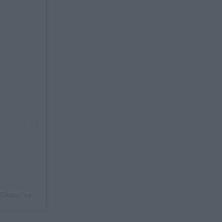
Η δημοσίευση κοινοποιήθηκε από το χρήστη Katerina Geronikolou (@katerina_geronikolou)