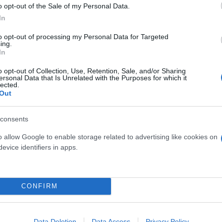
o opt-out of the Sale of my Personal Data.
In
ίρνουμε το χαμένο βάρος;
to opt-out of processing my Personal Data for Targeted
βιολογικού
ing.
σμού μας
In
o opt-out of Collection, Use, Retention, Sale, and/or Sharing
ersonal Data that Is Unrelated with the Purposes for which it
lected.
Out
Τουρκία: Μετά το... φρένο 
consents
έρχονται στο επίκεντρο τα
o allow Google to enable storage related to advertising like cookies on
evice identifiers in apps.
CONFIRM
 μην μένεις στο σκοτάδι... ακολούθησε το F
Data Deletion
Data Access
Privacy Policy