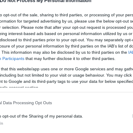
Do Not Process My Personal Information
to opt-out of the sale, sharing to third parties, or processing of your per
formation for targeted advertising by us, please use the below opt-out s
r selection. Please note that after your opt-out request is processed y
eing interest-based ads based on personal information utilized by us or
disclosed to third parties prior to your opt-out. You may separately opt-
Skin dysmorphia: Όταν η ε
losure of your personal information by third parties on the IAB’s list of
. This information may also be disclosed by us to third parties on the
IA
«τέλειο» δέρμα αποτελεί
ός στην παρουσίαση του
Participants
that may further disclose it to other third parties.
ψυχικής υγείας
άδες κόσμου στο γήπεδο
σπόρ (video)
 that this website/app uses one or more Google services and may gath
including but not limited to your visit or usage behaviour. You may click 
 to Google and its third-party tags to use your data for below specifi
ogle consent section.
l Data Processing Opt Outs
o opt-out of the Sharing of my personal data.
In