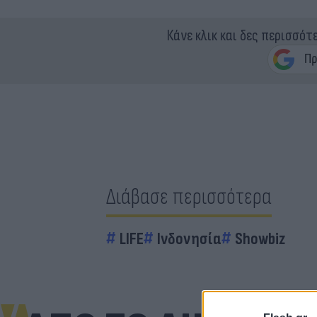
Κάνε κλικ και δες περισσότ
Διάβασε περισσότερα
LIFE
Ινδονησία
Showbiz