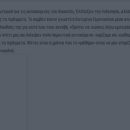
ωτερικό για τις καλοκαιρινές του διακοπές. Επέλεξαν την Ινδονησία, αλλά
ς τα πράγματα. Το συμβάν έκανε γνωστό η Κατερίνα Γερονικολού μέσα α
ουθούς της για αυτό που τους συνέβη. «Πρέπει να νιώσεις λόγω εμπειρίας
σπίτι μας και έκλεψαν πολύ σημαντικά αντικείμενα-νομίζαμε και νιώθα
 τα πράγματα. Φέτος είναι η χρόνια που το «μάθημα» είναι να μην στηρίζ
ονικολού.