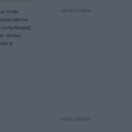
 με το που
πό ανάρτηση που
 (κι όχι θεωρίας)
με- κάποιας
εσαι σε