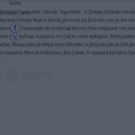
Γκιώση
Κατερίνα Γερονικολού - Γιάννης Τσιμιτσέλης: To ζευγάρι ταξίδεψε στο εξ
17.08.2022 19:55
έφτασαν έπεσαν θύματα κλοπής χάνοντας τις βαλίτσες τους με όλα του
έκανε στον λογαριασμό της στο Instagram, από όπου ενημέρωσε τους ακόλ
πως τα ωραιότερα πράγματα στη ζωή δεν είναι πράγματα. Φέτος μπήκαν 
αξίας. Χάσαμε μόλις φτάσαμε στην Ινδονησία τις βαλίτσες μας με ΟΛΑ μας
αντικείμενα. Μόνο σε ανθρώπους. (Και ζωάκια..!)» έγραψε η Κατερίνα Γερ