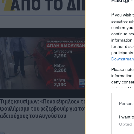
ΑΠΟ ΤΟ ΔΙΚΤΥΟ
Flash.gr -
If you wish 
sensitive in
confirm you
continue se
information 
further disc
participants
Πανζουρλισμ
Downstream 
Σαλάχ - Χιλι
της Τραμπζον
Please note
information 
deny consent
in below Go
Τιμές καυσίμων: «Πονοκέφαλος» το
Persona
φουλάρισμα του ρεζερβουάρ για τους
αδειούχους του Αυγούστου
I want t
Opted 